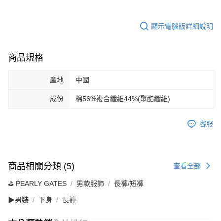
顯示電腦版詳細說明
商品規格
產地
中國
成份
棉56%複合纖維44%(聚酯纖維)
客服
商品相關分類 (5)
查看全部
⛳️ ṔEARLY GATES
男款服飾
長褲/短褲
▶男裝
下身
長褲