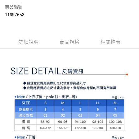
商品編號
Apple Pay
11697653
街口支付
悠遊付
大哥付你分期
詳細說明
商品規格
相關推薦
相關說明
【大哥付你分期使用說明】
AFTEE先享後付
1.本服務由台灣大哥大提供，台灣大哥大用戶可立即使用無須另外申請。
2.付款方式選擇「大哥付你分期」，訂單成立後會自動跳轉到大哥付的交易
相關說明
流程，驗證手機門號後，選擇欲分期的期數、繳款截止日，確認付款後即完
【關於「AFTEE先享後付」】
成交易。
ATM付款
AFTEE先享後付是「在收到商品之後才付款」的支付方式。 讓您購物簡單
3.實際核准額度、可分期數及費用金額請依後續交易確認頁面所載為準。
便利好安心！
4.訂單成立30分鐘內，如未前往確認交易或遇審核未通過，訂單將自動取
１．簡單：不需註冊會員、不需綁卡、不需儲值。
運送方式
消。如遇「轉專審核」未通過狀況，表示未達大哥付你分期系統評分，恕無
２．便利：只要手機號碼，簡訊認證，即可結帳。
法說明評估內容。
３．安心：先確認商品／服務後，再付款。
全家取貨付款
【繳款方式說明】
1.分期款項不併入電信帳單，「大哥付你分期」於每月結算日後寄送繳費提
免運費
【「AFTEE先享後付」結帳流程】
醒簡訊。
１．於結帳方式選擇「AFTEE先享後付」後，將跳轉至「AFTEE先享後付」
2.透過簡訊連結打開帳單後，可選擇「超商條碼／台灣大直營門市／銀行轉
付款後全家取貨
結帳頁面，進行簡訊認證並確認金額後，即可完成結帳。
帳／街口支付／iPASS MONEY」等通路繳費。
２．訂單成立數日內，您將收到繳費通知簡訊。
免運費
３．收到繳費通知簡訊後14天內，點擊此簡訊中的連結，可透過四大超商／