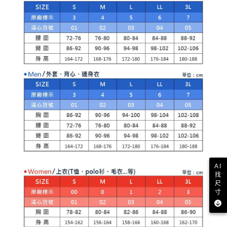
【注意事項】
ATM／網路銀行／等多元方式進行付款，方視為交易完成。
萊爾富取貨付款
1.本服務係由「台灣大哥大股份有限公司」（以下簡稱本公司）所提供，讓
※ 請注意：結帳手續完成當下不需立刻繳費，但若您需要取消訂單，請聯絡
用戶於交易時，得透過本服務購買商品或服務，並由商店將買賣／分期付款
免運費
購買商品的店家。未經商家同意取消之訂單仍視為有效，需透過AFTEE先享
買賣價金債權讓與本公司後，依約使用本公司帳單繳交帳款。
後付繳納相關費用。
2.基於同意付款使用「大哥付你分期」之契約關係目的，商店將以您的個人
付款後萊爾富取貨
※ 交易是否成功請以「AFTEE先享後付 」之結帳頁面顯示為準，若有關於
資料（包含姓名、電話或地址）提供予台灣大哥大進項蒐集、處理及利用，
是否繳費成功／繳費後需取消欲退款等相關疑問，請聯繫「AFTEE先享後付
免運費
由本公司與您本人進行分期帳單所需資料之確認、核對及更正。
客戶支援中心」
https://netprotections.freshdesk.com/support/home
3.完整用戶服務條款，請詳閱以下連結：
https://oppay.tw/userRule
7-11取貨付款
【注意事項】
１．透過由恩沛科技股份有限公司提供之「AFTEE先享後付」服務完成之交
免運費
易，需依本服務之必要範圍內提供個人資料，並將交易相關給付款項請求債
權轉讓予恩沛科技股份有限公司。
付款後7-11取貨
２．關於個人資料處理事宜，請瀏覽以下網址：
免運費
https://aftee.tw/terms/#terms3
３．未成年的使用者請事先徵得法定代理人或監護人之同意方可使用
宅配
「AFTEE先享後付」，若未經同意申辦者引起之損失，本公司不負相關責
任。
免運費
４．使用「AFTEE先享後付」時，將依據個別帳號之用戶狀況，依本公司即
AI
時審查核予不同之上限額度；若仍有額度不足之情形，本公司將視審查結果
離島宅配
找
請求用戶進行身份認證。
尺
免運費
５．嚴禁一人註冊多個帳號或使用他人資訊註冊。若發現惡意使用之情形，
寸
恩沛科技股份有限公司將有權停止該用戶之使用額度並採取法律行動。