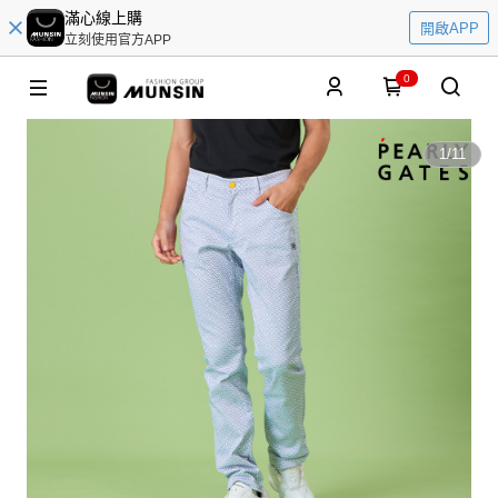
滿心線上購
開啟APP
立刻使用官方APP
0
1
/
11