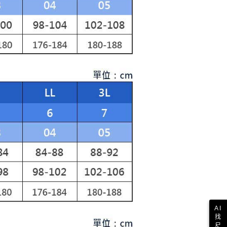
讓予恩沛科技股份有限公司。
個人資料處理事宜，請瀏覽以下網址：
1取貨
ee.tw/terms/#terms3
年的使用者請事先徵得法定代理人或監護人之同意方可使用
E先享後付」，若未經同意申辦者引起之損失，本公司不負相關責
AFTEE先享後付」時，將依據個別帳號之用戶狀況，依本公司
核予不同之上限額度；若仍有額度不足之情形，本公司將視審查
用戶進行身份認證。
一人註冊多個帳號或使用他人資訊註冊。若發現惡意使用之情
科技股份有限公司將有權停止該用戶之使用額度並採取法律行
AI
找
尺