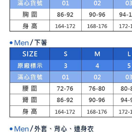
求債權轉
２．關於
付款後7-1
https://aft
免運費
３．未成
「AFTE
宅配
任。
４．使用「
免運費
即時審查
結果請求
離島宅配
５．嚴禁
免運費
形，恩沛
動。