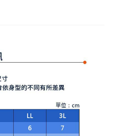
式選擇「大哥付你分期」，訂單成立後會自動跳轉到大哥付的交易
Y GATES
🏌🏼‍♀️ 26春夏新品
證手機門號後，選擇欲分期的期數、繳款截止日，確認付款後即
FTEE先享後付」】
。
先享後付是「在收到商品之後才付款」的支付方式。 讓您購物簡單
Y GATES
🛍️ 精選商品專區3折起
男裝
准額度、可分期數及費用金額請依後續交易確認頁面所載為準。
心！
立30分鐘內，如未前往確認交易或遇審核未通過，訂單將自動取
：不需註冊會員、不需綁卡、不需儲值。
「轉專審核」未通過狀況，表示未達大哥付你分期系統評分，恕
：只要手機號碼，簡訊認證，即可結帳。
評估內容。
：先確認商品／服務後，再付款。
式說明】
付款
項不併入電信帳單，「大哥付你分期」於每月結算日後寄送繳費提
EE先享後付」結帳流程】
方式選擇「AFTEE先享後付」後，將跳轉至「AFTEE先享後
訊連結打開帳單後，可選擇「超商條碼／台灣大直營門市／銀行轉
頁面，進行簡訊認證並確認金額後，即可完成結帳。
付／iPASS MONEY」等通路繳費。
家取貨
成立數日內，您將收到繳費通知簡訊。
費通知簡訊後14天內，點擊此簡訊中的連結，可透過四大超商
項】
網路銀行／等多元方式進行付款，方視為交易完成。
係由「台灣大哥大股份有限公司」（以下簡稱本公司）所提供，讓
：結帳手續完成當下不需立刻繳費，但若您需要取消訂單，請聯
貨付款
易時，得透過本服務購買商品或服務，並由商店將買賣／分期付
的店家。未經商家同意取消之訂單仍視為有效，需透過AFTEE
金債權讓與本公司後，依約使用本公司帳單繳交帳款。
繳納相關費用。
意付款使用「大哥付你分期」之契約關係目的，商店將以您的個人
否成功請以「AFTEE先享後付 」之結帳頁面顯示為準，若有關於
含姓名、電話或地址）提供予台灣大哥大進項蒐集、處理及利
功／繳費後需取消欲退款等相關疑問，請聯繫「AFTEE先享後
爾富取貨
公司與您本人進行分期帳單所需資料之確認、核對及更正。
援中心」
https://netprotections.freshdesk.com/support/home
戶服務條款，請詳閱以下連結：
https://oppay.tw/userRule
項】
付款
恩沛科技股份有限公司提供之「AFTEE先享後付」服務完成之
依本服務之必要範圍內提供個人資料，並將交易相關給付款項請