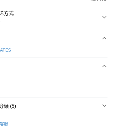
送方式
費
次付款
GATES
付款
類 (5)
Y GATES
男款服飾
上衣
分期
客服
上衣
短袖POLO / 立領衫
你分期使用說明】
享後付
由台灣大哥大提供，台灣大哥大用戶可立即使用無須另外申請。
春夏新品
⛳️ PEARLY GATES