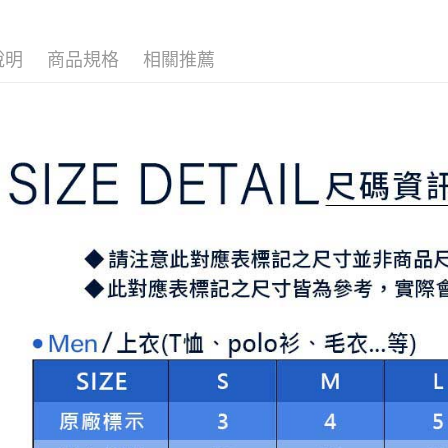
2.付款方
相關說明
⛳️ ṔEARL
流程，驗
【關於「A
ATM付款
完成交易
AFTEE
說明
商品規格
相關推薦
⛳️ ṔEARL
3.實際核
便利好安
4.訂單成
１．簡單
消。如遇
２．便利
運送方式
無法說明
３．安心
【繳款方
全家取貨
1.分期款
【「AFT
醒簡訊。
免運費
１．於結帳
2.透過簡
付」結帳
帳／街口支
付款後全
２．訂單
３．收到繳
免運費
【注意事
／ATM／
1.本服務
※ 請注意
萊爾富取
用戶於交
絡購買商品
款買賣價
先享後付
免運費
2.基於同
※ 交易是
資料（包
是否繳費成
付款後萊
用，由本
付客戶支
免運費
3.完整用
【注意事
7-11取貨
１．透過由
交易，需
免運費