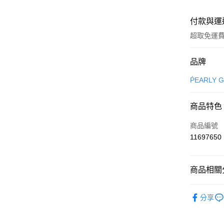
付款與運
超取免運
付款方式
品牌
信用卡一
ṔEARLY 
超商取貨
商品特色
LINE Pay
商品編號
Apple Pay
11697650
街口支付
商品相關分
悠遊付
⛳️ ṔEARL
大哥付你
分享
相關說明
▶男裝
【大哥付
AFTEE先
1.本服務
🌸2026 