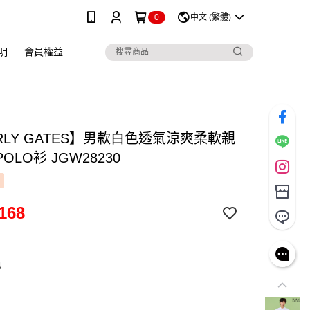
0
中文 (繁體)
明
會員權益
RLY GATES】男款白色透氣涼爽柔軟親
OLO衫 JGW28230
168
色