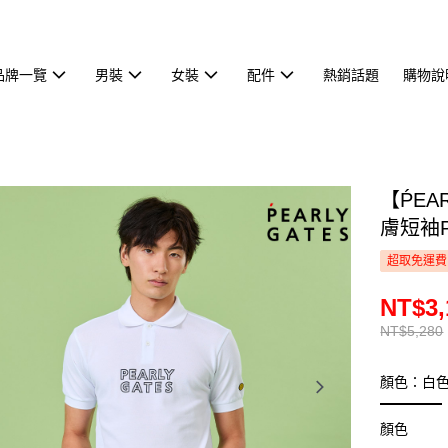
品牌一覽
男裝
女裝
配件
熱銷話題
購物說
【ṔEA
膚短袖P
超取免運費
NT$3,
NT$5,280
顏色：白
顏色