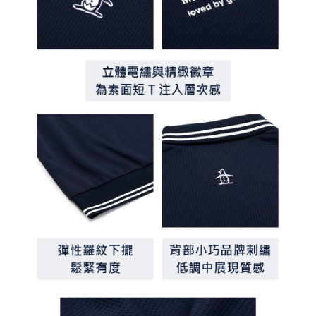
客戶支援中心」
https://netprotections.freshdesk.com/support/home
7-11取貨付款
【注意事項】
１．透過由恩沛科技股份有限公司提供之「AFTEE先享後付」服務完成之交
免運費
易，需依本服務之必要範圍內提供個人資料，並將交易相關給付款項請求債
權轉讓予恩沛科技股份有限公司。
付款後7-11取貨
２．關於個人資料處理事宜，請瀏覽以下網址：
免運費
https://aftee.tw/terms/#terms3
３．未成年的使用者請事先徵得法定代理人或監護人之同意方可使用
宅配
「AFTEE先享後付」，若未經同意申辦者引起之損失，本公司不負相關責
任。
免運費
４．使用「AFTEE先享後付」時，將依據個別帳號之用戶狀況，依本公司即
時審查核予不同之上限額度；若仍有額度不足之情形，本公司將視審查結果
離島宅配
請求用戶進行身份認證。
免運費
５．嚴禁一人註冊多個帳號或使用他人資訊註冊。若發現惡意使用之情形，
恩沛科技股份有限公司將有權停止該用戶之使用額度並採取法律行動。