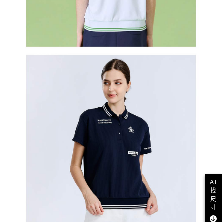
AI
找
尺
寸