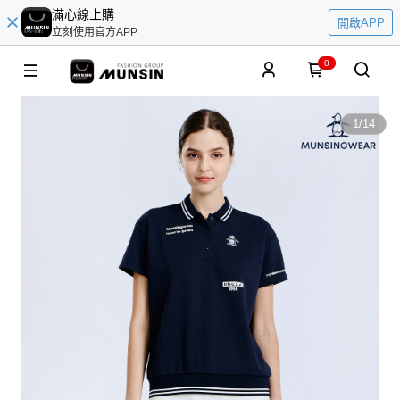
滿心線上購
開啟APP
立刻使用官方APP
0
1
/
14