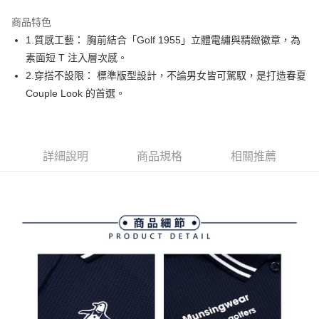
街口支付
商品特色
悠遊付
1.質感工藝： 胸前結合「Golf 1955」立體電繡與精緻徽章，為
AFTEE先享後付
素面短 T 注入層次感。
相關說明
2.穿搭不設限： 標準版型設計，不論男女皆可駕馭，是打造春夏
【關於「AFTEE先享後付」】
Couple Look 的首選。
ATM付款
AFTEE先享後付是「在收到商品之後才付款」的支付方式。 讓您購物簡單
便利好安心！
１．簡單：不需註冊會員、不需綁卡、不需儲值。
運送方式
２．便利：只要手機號碼，簡訊認證，即可結帳。
３．安心：先確認商品／服務後，再付款。
詳細說明
商品規格
相關推薦
全家取貨付款
免運費
【「AFTEE先享後付」結帳流程】
１．於結帳方式選擇「AFTEE先享後付」後，將跳轉至「AFTEE先享後付」
付款後全家取貨
結帳頁面，進行簡訊認證並確認金額後，即可完成結帳。
２．訂單成立數日內，您將收到繳費通知簡訊。
免運費
３．收到繳費通知簡訊後14天內，點擊此簡訊中的連結，可透過四大超商／
ATM／網路銀行／等多元方式進行付款，方視為交易完成。
萊爾富取貨付款
※ 請注意：結帳手續完成當下不需立刻繳費，但若您需要取消訂單，請聯絡
免運費
購買商品的店家。未經商家同意取消之訂單仍視為有效，需透過AFTEE先享
後付繳納相關費用。
付款後萊爾富取貨
※ 交易是否成功請以「AFTEE先享後付 」之結帳頁面顯示為準，若有關於
是否繳費成功／繳費後需取消欲退款等相關疑問，請聯繫「AFTEE先享後付
免運費