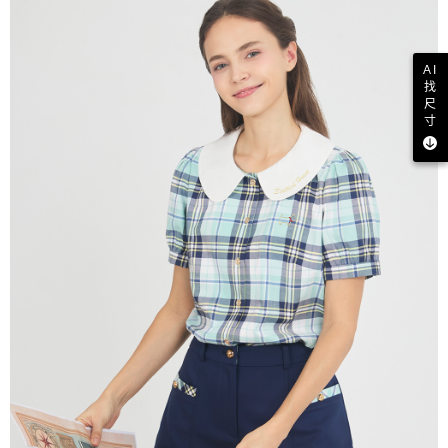
AI
找
尺
寸