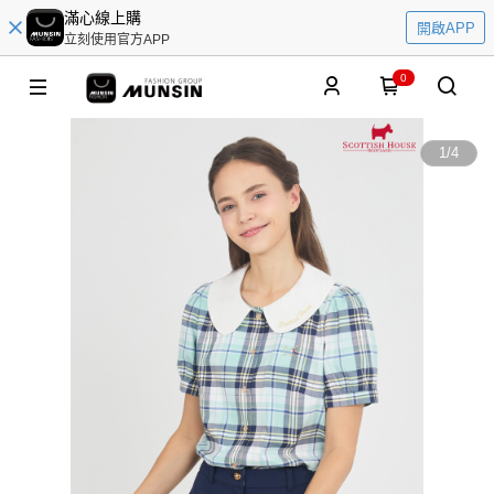
滿心線上購
開啟APP
立刻使用官方APP
0
1
/
4