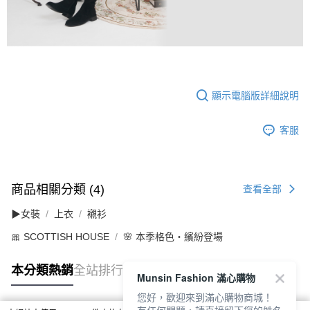
顯示電腦版詳細說明
客服
商品相關分類 (4)
查看全部
▶女裝
上衣
襯衫
🎀 SCOTTISH HOUSE
🌸 本季格色・繽紛登場
本分類熱銷
全站排行
Munsin Fashion 滿心購物
您好，歡迎來到滿心購物商城！