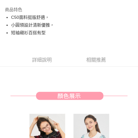
街口支付
商品特色
悠遊付
C50面料挺版舒適，
AFTEE先享後付
小圓領設計清新優雅，
相關說明
短袖襯衫百搭有型
【關於「AFTEE先享後付」】
ATM付款
AFTEE先享後付是「在收到商品之後才付款」的支付方式。 讓您購物簡單
便利好安心！
１．簡單：不需註冊會員、不需綁卡、不需儲值。
運送方式
詳細說明
相關推薦
２．便利：只要手機號碼，簡訊認證，即可結帳。
３．安心：先確認商品／服務後，再付款。
全家取貨付款
免運費
【「AFTEE先享後付」結帳流程】
１．於結帳方式選擇「AFTEE先享後付」後，將跳轉至「AFTEE先享後付」
付款後全家取貨
結帳頁面，進行簡訊認證並確認金額後，即可完成結帳。
２．訂單成立數日內，您將收到繳費通知簡訊。
免運費
３．收到繳費通知簡訊後14天內，點擊此簡訊中的連結，可透過四大超商／
ATM／網路銀行／等多元方式進行付款，方視為交易完成。
萊爾富取貨付款
※ 請注意：結帳手續完成當下不需立刻繳費，但若您需要取消訂單，請聯絡
免運費
購買商品的店家。未經商家同意取消之訂單仍視為有效，需透過AFTEE先享
後付繳納相關費用。
付款後萊爾富取貨
※ 交易是否成功請以「AFTEE先享後付 」之結帳頁面顯示為準，若有關於
是否繳費成功／繳費後需取消欲退款等相關疑問，請聯繫「AFTEE先享後付
免運費