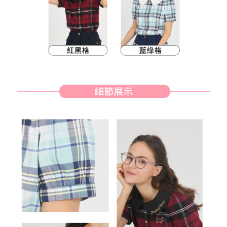
客戶支援中心」
https://netprotections.freshdesk.com/support/home
7-11取貨付款
【注意事項】
１．透過由恩沛科技股份有限公司提供之「AFTEE先享後付」服務完成之交
免運費
易，需依本服務之必要範圍內提供個人資料，並將交易相關給付款項請求債
權轉讓予恩沛科技股份有限公司。
付款後7-11取貨
２．關於個人資料處理事宜，請瀏覽以下網址：
免運費
https://aftee.tw/terms/#terms3
３．未成年的使用者請事先徵得法定代理人或監護人之同意方可使用
宅配
「AFTEE先享後付」，若未經同意申辦者引起之損失，本公司不負相關責
任。
免運費
４．使用「AFTEE先享後付」時，將依據個別帳號之用戶狀況，依本公司即
時審查核予不同之上限額度；若仍有額度不足之情形，本公司將視審查結果
離島宅配
請求用戶進行身份認證。
免運費
５．嚴禁一人註冊多個帳號或使用他人資訊註冊。若發現惡意使用之情形，
恩沛科技股份有限公司將有權停止該用戶之使用額度並採取法律行動。