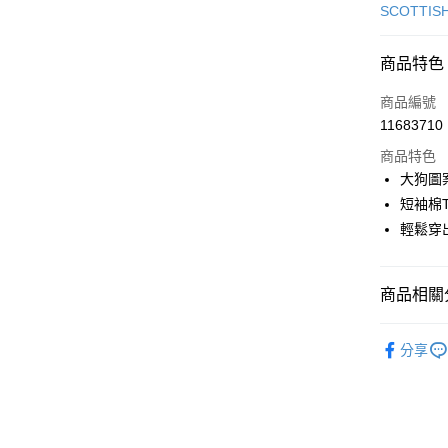
信用卡一
SCOTTIS
超商取貨
商品特色
LINE Pay
商品編號
Apple Pay
11683710
商品特色
街口支付
大狗圖
悠遊付
短袖棉
輕鬆穿
AFTEE先
相關說明
【關於「A
ATM付款
商品相關分
AFTEE
便利好安
１．簡單
🎀 SCOTT
２．便利
分享
運送方式
▶女裝
３．安心
全家取貨
🎀 SCOTT
【「AFT
免運費
１．於結帳
🌸2026 
付」結帳