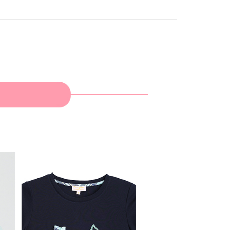
家取貨
成立數日內，您將收到繳費通知簡訊。
費通知簡訊後14天內，點擊此簡訊中的連結，可透過四大超商
網路銀行／等多元方式進行付款，方視為交易完成。
：結帳手續完成當下不需立刻繳費，但若您需要取消訂單，請聯
貨付款
的店家。未經商家同意取消之訂單仍視為有效，需透過AFTEE
繳納相關費用。
否成功請以「AFTEE先享後付 」之結帳頁面顯示為準，若有關於
功／繳費後需取消欲退款等相關疑問，請聯繫「AFTEE先享後
爾富取貨
援中心」
https://netprotections.freshdesk.com/support/home
項】
付款
恩沛科技股份有限公司提供之「AFTEE先享後付」服務完成之
依本服務之必要範圍內提供個人資料，並將交易相關給付款項請
讓予恩沛科技股份有限公司。
個人資料處理事宜，請瀏覽以下網址：
1取貨
ee.tw/terms/#terms3
年的使用者請事先徵得法定代理人或監護人之同意方可使用
E先享後付」，若未經同意申辦者引起之損失，本公司不負相關責
AFTEE先享後付」時，將依據個別帳號之用戶狀況，依本公司
核予不同之上限額度；若仍有額度不足之情形，本公司將視審查
用戶進行身份認證。
一人註冊多個帳號或使用他人資訊註冊。若發現惡意使用之情
科技股份有限公司將有權停止該用戶之使用額度並採取法律行