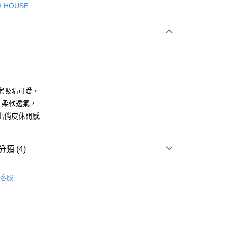
次付款
H HOUSE
付款
案吸睛可愛，
T柔軟透氣，
出俏皮休閒感
享後付
FTEE先享後付」】
類 (4)
先享後付是「在收到商品之後才付款」的支付方式。 讓您購物簡單
心！
：不需註冊會員、不需綁卡、不需儲值。
ISH HOUSE
上衣｜T恤
：只要手機號碼，簡訊認證，即可結帳。
客服
：先確認商品／服務後，再付款。
上衣
短袖T恤
付款
ISH HOUSE
🌸 26春夏單品
EE先享後付」結帳流程】
方式選擇「AFTEE先享後付」後，將跳轉至「AFTEE先享後
春夏新品
🎀SCOTTISH HOUSE
頁面，進行簡訊認證並確認金額後，即可完成結帳。