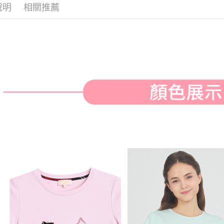
付款後全
２．訂單
說明
相關推薦
３．收到繳
免運費
／ATM／
※ 請注意
萊爾富取
絡購買商品
先享後付
免運費
※ 交易是
是否繳費成
付款後萊
付客戶支
免運費
【注意事
7-11取貨
１．透過由
交易，需
免運費
求債權轉
２．關於
付款後7-1
https://aft
免運費
３．未成
「AFTE
宅配
任。
４．使用「
免運費
即時審查
結果請求
離島宅配
５．嚴禁
免運費
形，恩沛
動。