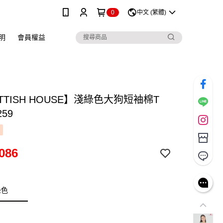
0
中文 (繁體)
明
會員權益
TTISH HOUSE】淺綠色大狗短袖棉T
259
086
綠色