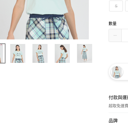
S
數量
付款與運
超取免運
付款方式
品牌