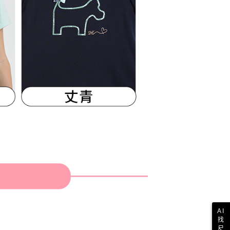
AI
找
尺