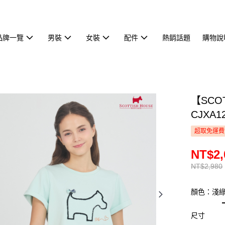
品牌一覽
男裝
女裝
配件
熱銷話題
購物說
【SCO
CJXA1
超取免運費
NT$2,
NT$2,980
顏色：淺
尺寸