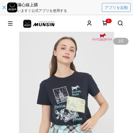
滿心線上購
アプリを起動
いますぐ公式アプリを使用する
0
1
/
5