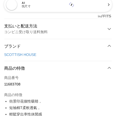
AI
找尺寸
支払いと配送方法
コンビニ受け取り送料無料
お支払い方法
ブランド
クレジットカード1回払い
SCOTTISH HOUSE
コンビニ店頭代金引換
LINE Pay
商品の特徴
Apple Pay
商品番号
11683708
JKOPAY
商品の特徴
Easy Wallet
街景印花個性吸睛，
AFTEE代金後払い
短袖棉T柔軟透氣，
説明
輕鬆穿出率性休閒感