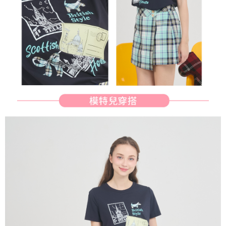
送料無料
2.決済金額は最低NT$20です。
3.現在、台湾の会員のみご利用いただけます。
宅配
三、利用規約「AFTEE代金後払い」（以下当サービスという）はネットプ
送料無料
ロテクションズ（以下 AFTEE という）が提供し、AFTEEが代金を徴収し
ます。当サービスご利用の際に提供しなければならない個人情報（注文者
離島宅配
の氏名、電話番号、受取人の氏名、電話番号、受取人住所を含むがこれに
送料無料
限らない）は、AFTEEに渡され当サービスで必要な範囲内で利用されま
す。AFTEEの個人情報の収集、処理、利用について、詳細はAFTEE公式ホ
ームページの『個人情報の収集、処理及び利用に関する声明』をご参照く
ださい（
https://aftee.tw/privacypolicy/
）。
AFTEEの初回ご利用の際に、審査を通過すれば、最高額がNT$10,000にな
ります。支払い期限を過ぎた場合、その金額に基づいて年利20%の遅延滞
納金が加算されます。未成年の利用者は、事前に法定代理人または後見人
の同意を得ればAFTEEをご利用いただけます。
個人情報の処理、利用について疑問がある、または関連する法律の権利を
行使したい場合は、ネットプロテクションズ
cs_tw@netprotections.co.jp
にご連絡ください。上記に示した個人情報を、必要な購入注文書とあわせ
てAFTEEにご提供いただく、またはAFTEEにあなたの個人情報の収集、処
理、利用を許可することににご同意いただけない場合は、当サービスを選
択しないでください。