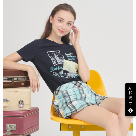
AI
找
尺
寸