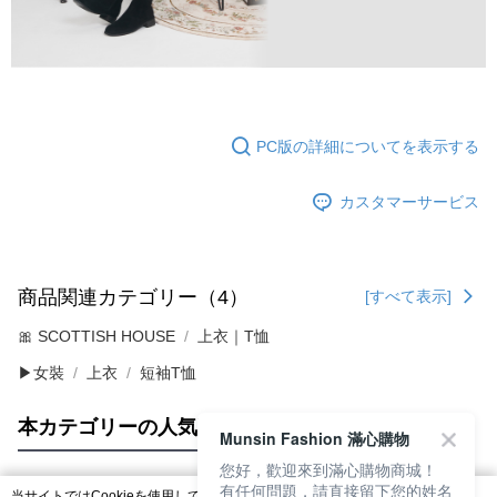
PC版の詳細についてを表示する
カスタマーサービス
商品関連カテゴリー（4）
[すべて表示]
🎀 SCOTTISH HOUSE
上衣｜T恤
▶女裝
上衣
短袖T恤
本カテゴリーの人気商品
サイト全体のランキング
Munsin Fashion 滿心購物
您好，歡迎來到滿心購物商城！
有任何問題，請直接留下您的姓名
当サイトではCookieを使用しています。当サイトのCookie使用に関する詳細