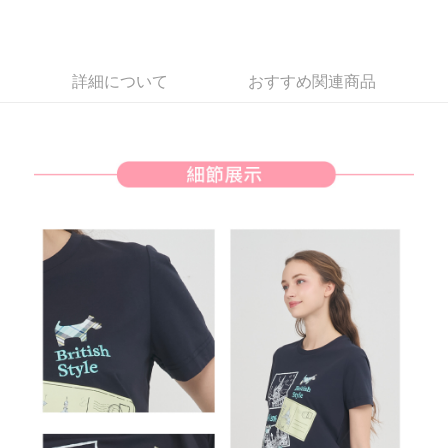
一、 AFTEE代金後払いについて
ATM払い
1.お支払い方法でAFTEE代金後払いを選択すると、携帯電話認証ウィンド
ウが表示されます。
2.SMSで認証してお支払い手続を進めてください。
配送方法
詳細について
おすすめ関連商品
3.注文するときのお支払いは不要です。商品はご指定の住所に配送されま
す。
全家取貨付款
4.ご注文が完了すると、携帯に支払い通知のSMSが届きます。アプリ会員
送料無料
の場合は、AFTEE アプリプッシュ通知が届きます。
5.商品受け取り時のお支払いは不要です。商品を確かめてから、SMSまた
付款後全家取貨
はアプリの通知に従って、4大コンビニ、またはATM/オンラインバンキン
グでお支払いください。
送料無料
代金納付期限は最短で 14 日以内ですので、ご注意ください。AFTEE アプ
萊爾富取貨付款
リをダウンロードして AFTEE 会員になるとお支払い期限を最長 45 日以内
送料無料
まで延長できます。
付款後萊爾富取貨
お支払期限は、ショップが請求した期日と、AFTEEで延長できる日数をも
とに計算されます。AFTEEで注文すると、商品を受け取るまで支払い期限
送料無料
を延長できますが、商品を期限内に受け取れない場合があります（例：予
約商品や商品到着日が比較的遅い商品）。そのため、商品到着の有無に関
7-11取貨付款
わらず、AFTEEで指定された期限内にお支払いください。
送料無料
二、支払い限度額
付款後7-11取貨
1.初回 AFTEEを ご利用の際に、認証結果及び当社の審査の結果に基づ
き、限度額が設定されます。