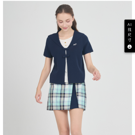
AI
找
尺
寸