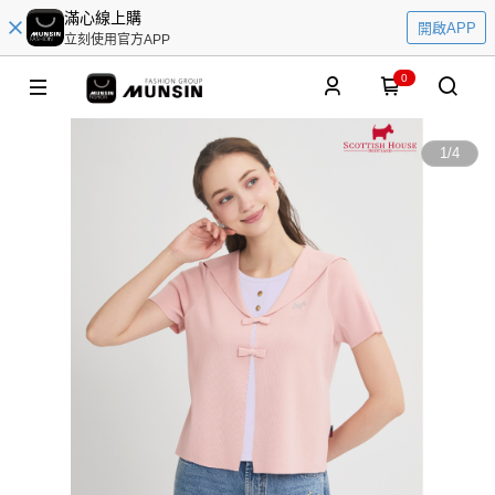
滿心線上購
開啟APP
立刻使用官方APP
0
1
/
4