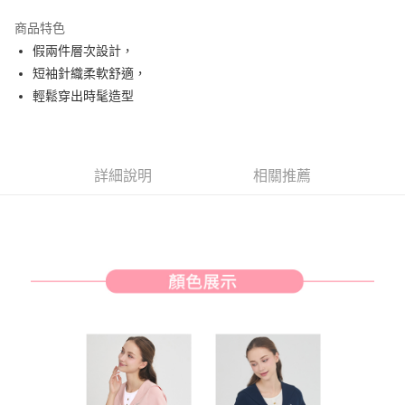
街口支付
商品特色
悠遊付
假兩件層次設計，
AFTEE先享後付
短袖針織柔軟舒適，
相關說明
輕鬆穿出時髦造型
【關於「AFTEE先享後付」】
ATM付款
AFTEE先享後付是「在收到商品之後才付款」的支付方式。 讓您購物簡單
便利好安心！
１．簡單：不需註冊會員、不需綁卡、不需儲值。
運送方式
詳細說明
相關推薦
２．便利：只要手機號碼，簡訊認證，即可結帳。
３．安心：先確認商品／服務後，再付款。
全家取貨付款
免運費
【「AFTEE先享後付」結帳流程】
１．於結帳方式選擇「AFTEE先享後付」後，將跳轉至「AFTEE先享後付」
付款後全家取貨
結帳頁面，進行簡訊認證並確認金額後，即可完成結帳。
２．訂單成立數日內，您將收到繳費通知簡訊。
免運費
３．收到繳費通知簡訊後14天內，點擊此簡訊中的連結，可透過四大超商／
ATM／網路銀行／等多元方式進行付款，方視為交易完成。
萊爾富取貨付款
※ 請注意：結帳手續完成當下不需立刻繳費，但若您需要取消訂單，請聯絡
免運費
購買商品的店家。未經商家同意取消之訂單仍視為有效，需透過AFTEE先享
後付繳納相關費用。
付款後萊爾富取貨
※ 交易是否成功請以「AFTEE先享後付 」之結帳頁面顯示為準，若有關於
是否繳費成功／繳費後需取消欲退款等相關疑問，請聯繫「AFTEE先享後付
免運費