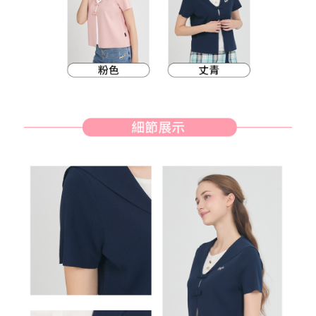
客戶支援中心」
https://netprotections.freshdesk.com/support/home
7-11取貨付款
【注意事項】
１．透過由恩沛科技股份有限公司提供之「AFTEE先享後付」服務完成之交
免運費
易，需依本服務之必要範圍內提供個人資料，並將交易相關給付款項請求債
權轉讓予恩沛科技股份有限公司。
付款後7-11取貨
２．關於個人資料處理事宜，請瀏覽以下網址：
免運費
https://aftee.tw/terms/#terms3
３．未成年的使用者請事先徵得法定代理人或監護人之同意方可使用
宅配
「AFTEE先享後付」，若未經同意申辦者引起之損失，本公司不負相關責
任。
免運費
４．使用「AFTEE先享後付」時，將依據個別帳號之用戶狀況，依本公司即
時審查核予不同之上限額度；若仍有額度不足之情形，本公司將視審查結果
離島宅配
請求用戶進行身份認證。
免運費
５．嚴禁一人註冊多個帳號或使用他人資訊註冊。若發現惡意使用之情形，
恩沛科技股份有限公司將有權停止該用戶之使用額度並採取法律行動。