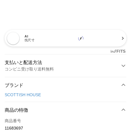
AI
找尺寸
支払いと配送方法
コンビニ受け取り送料無料
お支払い方法
ブランド
クレジットカード1回払い
SCOTTISH HOUSE
コンビニ店頭代金引換
LINE Pay
商品の特徴
Apple Pay
商品番号
11683697