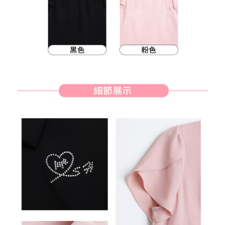
約商品や商品到着日が比較的遅い商品）。そのため、商品到着の有無に関
7-11取貨付款
わらず、AFTEEで指定された期限内にお支払いください。
送料無料
二、支払い限度額
付款後7-11取貨
1.初回 AFTEEを ご利用の際に、認証結果及び当社の審査の結果に基づ
き、限度額が設定されます。
送料無料
2.決済金額は最低NT$20です。
3.現在、台湾の会員のみご利用いただけます。
宅配
三、利用規約「AFTEE代金後払い」（以下当サービスという）はネットプ
送料無料
ロテクションズ（以下 AFTEE という）が提供し、AFTEEが代金を徴収し
ます。当サービスご利用の際に提供しなければならない個人情報（注文者
離島宅配
の氏名、電話番号、受取人の氏名、電話番号、受取人住所を含むがこれに
送料無料
限らない）は、AFTEEに渡され当サービスで必要な範囲内で利用されま
す。AFTEEの個人情報の収集、処理、利用について、詳細はAFTEE公式ホ
ームページの『個人情報の収集、処理及び利用に関する声明』をご参照く
ださい（
https://aftee.tw/privacypolicy/
）。
AFTEEの初回ご利用の際に、審査を通過すれば、最高額がNT$10,000にな
ります。支払い期限を過ぎた場合、その金額に基づいて年利20%の遅延滞
納金が加算されます。未成年の利用者は、事前に法定代理人または後見人
の同意を得ればAFTEEをご利用いただけます。
個人情報の処理、利用について疑問がある、または関連する法律の権利を