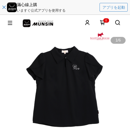
滿心線上購
アプリを起動
いますぐ公式アプリを使用する
0
1
/
6