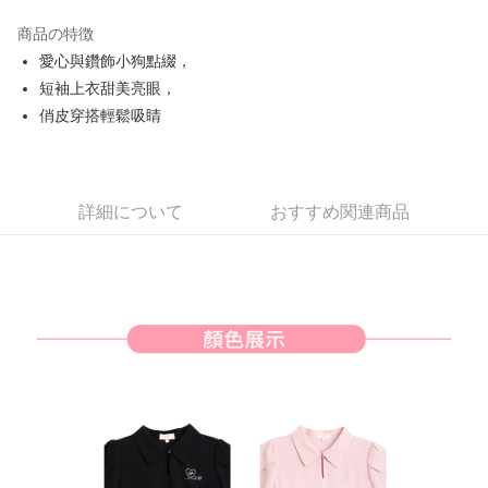
JKOPAY
商品の特徴
Easy Wallet
愛心與鑽飾小狗點綴，
AFTEE代金後払い
短袖上衣甜美亮眼，
説明
俏皮穿搭輕鬆吸睛
一、 AFTEE代金後払いについて
ATM払い
1.お支払い方法でAFTEE代金後払いを選択すると、携帯電話認証ウィンド
ウが表示されます。
2.SMSで認証してお支払い手続を進めてください。
配送方法
詳細について
おすすめ関連商品
3.注文するときのお支払いは不要です。商品はご指定の住所に配送されま
す。
全家取貨付款
4.ご注文が完了すると、携帯に支払い通知のSMSが届きます。アプリ会員
送料無料
の場合は、AFTEE アプリプッシュ通知が届きます。
5.商品受け取り時のお支払いは不要です。商品を確かめてから、SMSまた
付款後全家取貨
はアプリの通知に従って、4大コンビニ、またはATM/オンラインバンキン
グでお支払いください。
送料無料
代金納付期限は最短で 14 日以内ですので、ご注意ください。AFTEE アプ
萊爾富取貨付款
リをダウンロードして AFTEE 会員になるとお支払い期限を最長 45 日以内
送料無料
まで延長できます。
付款後萊爾富取貨
お支払期限は、ショップが請求した期日と、AFTEEで延長できる日数をも
とに計算されます。AFTEEで注文すると、商品を受け取るまで支払い期限
送料無料
を延長できますが、商品を期限内に受け取れない場合があります（例：予