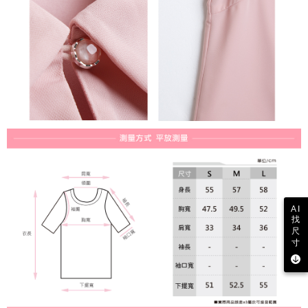
行使したい場合は、ネットプロテクションズ
cs_tw@netprotections.co.jp
にご連絡ください。上記に示した個人情報を、必要な購入注文書とあわせ
てAFTEEにご提供いただく、またはAFTEEにあなたの個人情報の収集、処
理、利用を許可することににご同意いただけない場合は、当サービスを選
択しないでください。
AI
找
尺
寸