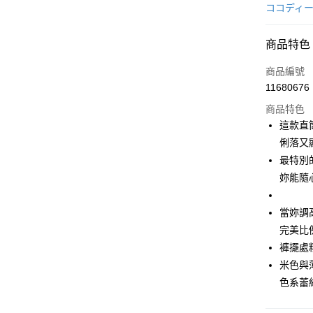
信用卡一
ココディ
超商取貨
商品特色
LINE Pay
商品編號
Apple Pay
11680676
商品特色
街口支付
這款直
悠遊付
俐落又
最特別
AFTEE先
妳能隨
相關說明
【關於「A
ATM付款
AFTEE
當妳調
便利好安
完美比
１．簡單
２．便利
褲擺處
運送方式
３．安心
米色與
全家取貨
【「AFT
色系蕾
免運費
１．於結帳
付」結帳