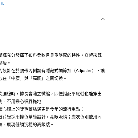
次付款
ール
付款
筒褲充分發揮了布料柔軟且具垂墜感的特性，穿起來既
顯瘦。
的設計在於腰帶內側設有隱藏式調節扣（Adjuster），讓
享後付
心在「中腰」與「高腰」之間切換。
FTEE先享後付」】
先享後付是「在收到商品之後才付款」的支付方式。 讓您購物簡單
高腰線時，褲長會隨之微縮，即便搭配平底鞋也能穿出
心！
例，不用擔心褲腳拖地。
：不需註冊會員、不需綁卡、不需儲值。
：只要手機號碼，簡訊認證，即可結帳。
精心綴上的睫毛蕾絲邊更是今年的流行重點：
：先確認商品／服務後，再付款。
薄荷綠採用撞色蕾絲設計，亮眼吸睛；炭灰色則使用同
付款
EE先享後付」結帳流程】
絲，展現低調沉穩的高級感。
方式選擇「AFTEE先享後付」後，將跳轉至「AFTEE先享後
頁面，進行簡訊認證並確認金額後，即可完成結帳。