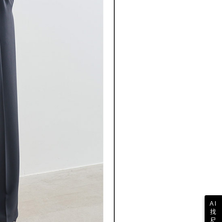
AI
找
尺