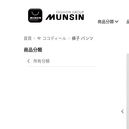
商品分類
首頁
🌹 ココディール
褲子 パンツ
商品分類
所有分類