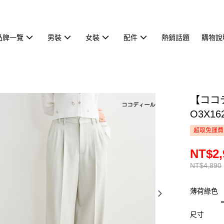
品牌一覽
男裝
女裝
配件
熱銷話題
購物說
【ココ
O3X16
超取免運費
NT$2,
NT$4,890
薄荷綠色
尺寸