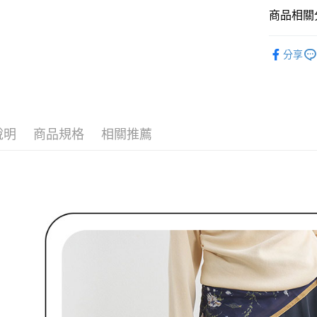
付款後全
２．訂單
商品相關分
３．收到繳
免運費
／ATM／
🌹 ココデ
※ 請注意
萊爾富取
分享
絡購買商品
🌹 ココデ
先享後付
免運費
※ 交易是
🌹 ココデ
是否繳費成
付款後萊
付客戶支
▶女裝
免運費
說明
商品規格
相關推薦
【注意事
🌸2026 
7-11取貨
１．透過由
交易，需
🌹 ココデ
免運費
求債權轉
２．關於
付款後7-1
https://aft
免運費
３．未成
「AFTE
宅配
任。
４．使用「
免運費
即時審查
結果請求
離島宅配
５．嚴禁
免運費
形，恩沛
動。