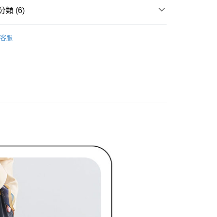
家取貨
成立數日內，您將收到繳費通知簡訊。
類 (6)
費通知簡訊後14天內，點擊此簡訊中的連結，可透過四大超商
網路銀行／等多元方式進行付款，方視為交易完成。
ィール
褲子 パンツ
：結帳手續完成當下不需立刻繳費，但若您需要取消訂單，請聯
貨付款
客服
的店家。未經商家同意取消之訂單仍視為有效，需透過AFTEE
ィール
下著 ボトムス
繳納相關費用。
否成功請以「AFTEE先享後付 」之結帳頁面顯示為準，若有關於
ィール
✨2026 春夏商品5折起
功／繳費後需取消欲退款等相關疑問，請聯繫「AFTEE先享後
爾富取貨
援中心」
https://netprotections.freshdesk.com/support/home
褲裝
長褲
項】
春夏新品
🖤ココディール
付款
恩沛科技股份有限公司提供之「AFTEE先享後付」服務完成之
依本服務之必要範圍內提供個人資料，並將交易相關給付款項請
ィール
🏷️ OUTLET SALE ｜特價
春Spring
讓予恩沛科技股份有限公司。
個人資料處理事宜，請瀏覽以下網址：
1取貨
ee.tw/terms/#terms3
年的使用者請事先徵得法定代理人或監護人之同意方可使用
E先享後付」，若未經同意申辦者引起之損失，本公司不負相關責
AFTEE先享後付」時，將依據個別帳號之用戶狀況，依本公司
核予不同之上限額度；若仍有額度不足之情形，本公司將視審查
用戶進行身份認證。
一人註冊多個帳號或使用他人資訊註冊。若發現惡意使用之情
科技股份有限公司將有權停止該用戶之使用額度並採取法律行