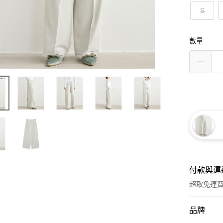
S
數量
付款與運
超取免運
付款方式
品牌