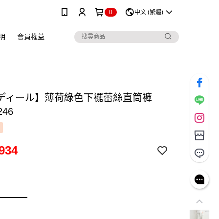
0
中文 (繁體)
明
會員權益
ディール】薄荷綠色下襬蕾絲直筒褲
246
934