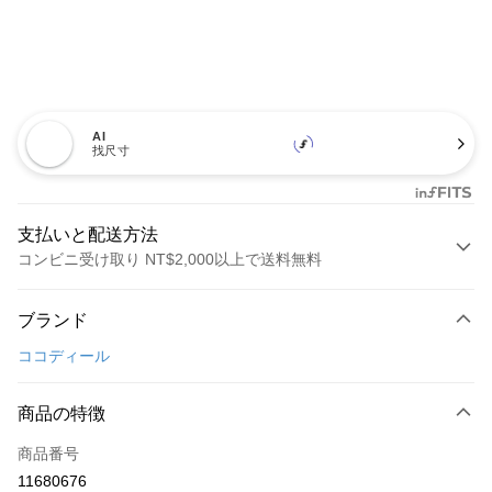
AI
找尺寸
支払いと配送方法
コンビニ受け取り NT$2,000以上で送料無料
お支払い方法
ブランド
クレジットカード1回払い
ココディール
コンビニ店頭代金引換
LINE Pay
商品の特徴
Apple Pay
商品番号
11680676