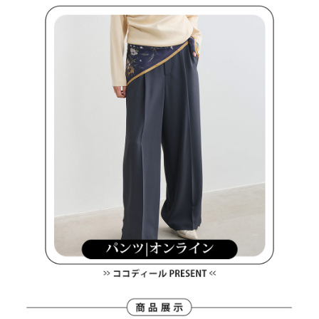
約商品や商品到着日が比較的遅い商品）。そのため、商品到着の有無に関
7-11取貨付款
わらず、AFTEEで指定された期限内にお支払いください。
配送毎にNT$80、NT$2,000以上で送料無料
二、支払い限度額
付款後7-11取貨
1.初回 AFTEEを ご利用の際に、認証結果及び当社の審査の結果に基づ
き、限度額が設定されます。
配送毎にNT$80、NT$2,000以上で送料無料
2.決済金額は最低NT$20です。
3.現在、台湾の会員のみご利用いただけます。
宅配
三、利用規約「AFTEE代金後払い」（以下当サービスという）はネットプ
配送毎にNT$80、NT$2,000以上で送料無料
ロテクションズ（以下 AFTEE という）が提供し、AFTEEが代金を徴収し
ます。当サービスご利用の際に提供しなければならない個人情報（注文者
離島宅配
の氏名、電話番号、受取人の氏名、電話番号、受取人住所を含むがこれに
配送毎にNT$280、NT$2,000以上で送料無料
限らない）は、AFTEEに渡され当サービスで必要な範囲内で利用されま
す。AFTEEの個人情報の収集、処理、利用について、詳細はAFTEE公式ホ
ームページの『個人情報の収集、処理及び利用に関する声明』をご参照く
ださい（
https://aftee.tw/privacypolicy/
）。
AFTEEの初回ご利用の際に、審査を通過すれば、最高額がNT$10,000にな
ります。支払い期限を過ぎた場合、その金額に基づいて年利20%の遅延滞
納金が加算されます。未成年の利用者は、事前に法定代理人または後見人
の同意を得ればAFTEEをご利用いただけます。
個人情報の処理、利用について疑問がある、または関連する法律の権利を