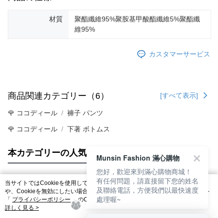
材質
聚酯纖維95%聚胺基甲酸酯纖維5%聚酯纖
維95%
カスタマーサービス
商品関連カテゴリー（6）
[すべて表示]
🌹 ココディール
褲子 パンツ
🌹 ココディール
下著 ボトムス
本カテゴリーの人気商品
サイト全体のランキング
Munsin Fashion 滿心購物
您好，歡迎來到滿心購物商城！
有任何問題，請直接留下您的姓名
当サイトではCookieを使用しています。当サイトのCookie使用に関する詳細
及聯絡電話，方便我們以最快速度
人気タグ
や、Cookieを無効にしたい場合のブラウザでの設定方法については、当サイト
處理喔~
「
プライバシーポリシー
」のCookieポリシーをご参照ください。お客さま
が、当サイトを引き続き使用される場合、当社がサイト利用規約のCookieポリ
詳しく見る >
シーに基づいてCookieを使用することに同意したものとみなします。