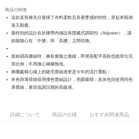
JKOPAY
商品の特徴
Easy Wallet
這款直筒褲充分發揮了布料柔軟且具垂墜感的特性，穿起來既俐
AFTEE代金後払い
落又顯瘦。
説明
最特別的設計在於腰帶內側設有隱藏式調節扣（Adjuster），讓
一、 AFTEE代金後払いについて
妳能隨心在「中腰」與「高腰」之間切換。
ATM払い
1.お支払い方法でAFTEE代金後払いを選択すると、携帯電話認証ウィンド
ウが表示されます。
2.SMSで認証してお支払い手続を進めてください。
當妳調高腰線時，褲長會隨之微縮，即便搭配平底鞋也能穿出完
配送方法
3.注文するときのお支払いは不要です。商品はご指定の住所に配送されま
美比例，不用擔心褲腳拖地。
す。
全家取貨付款
4.ご注文が完了すると、携帯に支払い通知のSMSが届きます。アプリ会員
褲擺處精心綴上的睫毛蕾絲邊更是今年的流行重點：
配送毎にNT$80、NT$2,000以上で送料無料
の場合は、AFTEE アプリプッシュ通知が届きます。
米色與薄荷綠採用撞色蕾絲設計，亮眼吸睛；炭灰色則使用同色
5.商品受け取り時のお支払いは不要です。商品を確かめてから、SMSまた
付款後全家取貨
系蕾絲，展現低調沉穩的高級感。
はアプリの通知に従って、4大コンビニ、またはATM/オンラインバンキン
グでお支払いください。
配送毎にNT$80、NT$2,000以上で送料無料
代金納付期限は最短で 14 日以内ですので、ご注意ください。AFTEE アプ
萊爾富取貨付款
リをダウンロードして AFTEE 会員になるとお支払い期限を最長 45 日以内
詳細について
商品の仕様
おすすめ関連商品
配送毎にNT$80、NT$2,000以上で送料無料
まで延長できます。
付款後萊爾富取貨
お支払期限は、ショップが請求した期日と、AFTEEで延長できる日数をも
とに計算されます。AFTEEで注文すると、商品を受け取るまで支払い期限
配送毎にNT$80、NT$2,000以上で送料無料
を延長できますが、商品を期限内に受け取れない場合があります（例：予