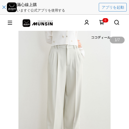
滿心線上購
アプリを起動
いますぐ公式アプリを使用する
0
1
/
7