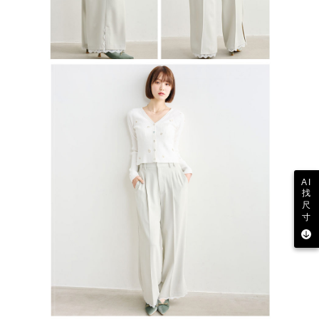
AI
找
尺
寸