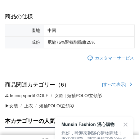
商品の仕様
產地
中國
成份
尼龍75%聚氨酯纖維25%
カスタマーサービス
商品関連カテゴリー（6）
[すべて表示]
⛳️ le coq sportif GOLF
女款 | 短袖POLO/立領衫
▶女裝
上衣
短袖POLO/立領衫
本カテゴリーの人気商品
サイト全体のランキング
Munsin Fashion 滿心購物
您好，歡迎來到滿心購物商城！
有任何問題，請直接留下您的姓名