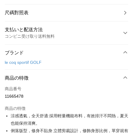
尺碼對照表
支払いと配送方法
コンビニ受け取り送料無料
お支払い方法
ブランド
クレジットカード1回払い
le coq sportif GOLF
コンビニ店頭代金引換
LINE Pay
商品の特徴
Apple Pay
商品番号
11665478
JKOPAY
商品の特徴
Easy Wallet
涼感透氣，全天舒適:採用輕量機能布料，有效排汗不悶熱，夏天
OP Pay Later
也能保持清爽。
説明
俐落版型，修身不貼身:立體剪裁設計，修飾身形比例，單穿就有