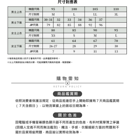
送料無料
後、契約に基づいて当社の請求書で帳款を支払うことになります。
二、支払い限度額
2. 「OP Pay Later」を利用する契約関係の目的から、店舗はあなたの個人
付款後7-11取貨
1.初回 AFTEEを ご利用の際に、認証結果及び当社の審査の結果に基づ
情報（名前、電話または住所を含む）を台湾大哥大に提供し、収集、処理
き、限度額が設定されます。
送料無料
および利用するために、当社があなた本人と分割請求書に必要な情報の確
2.決済金額は最低NT$20です。
認、照合および修正を行います。
3.現在、台湾の会員のみご利用いただけます。
宅配
3. 完全なユーザーサービス規約については、以下のリンクを参照してくだ
さい：
https://oppay.tw/userRule
三、利用規約「AFTEE代金後払い」（以下当サービスという）はネットプ
送料無料
ロテクションズ（以下 AFTEE という）が提供し、AFTEEが代金を徴収し
ます。当サービスご利用の際に提供しなければならない個人情報（注文者
離島宅配
の氏名、電話番号、受取人の氏名、電話番号、受取人住所を含むがこれに
送料無料
限らない）は、AFTEEに渡され当サービスで必要な範囲内で利用されま
す。AFTEEの個人情報の収集、処理、利用について、詳細はAFTEE公式ホ
ームページの『個人情報の収集、処理及び利用に関する声明』をご参照く
ださい（
https://aftee.tw/privacypolicy/
）。
AFTEEの初回ご利用の際に、審査を通過すれば、最高額がNT$10,000にな
ります。支払い期限を過ぎた場合、その金額に基づいて年利20%の遅延滞
納金が加算されます。未成年の利用者は、事前に法定代理人または後見人
の同意を得ればAFTEEをご利用いただけます。
個人情報の処理、利用について疑問がある、または関連する法律の権利を
行使したい場合は、ネットプロテクションズ
cs_tw@netprotections.co.jp
にご連絡ください。上記に示した個人情報を、必要な購入注文書とあわせ
てAFTEEにご提供いただく、またはAFTEEにあなたの個人情報の収集、処