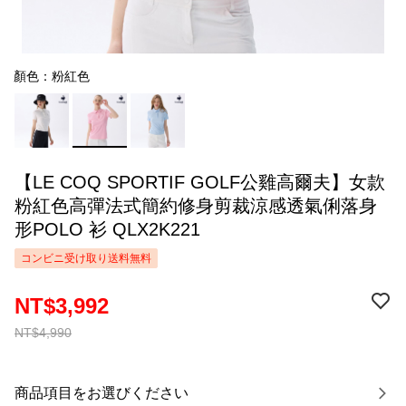
顏色：粉紅色
【LE COQ SPORTIF GOLF公雞高爾夫】女款
粉紅色高彈法式簡約修身剪裁涼感透氣俐落身
形POLO 衫 QLX2K221
コンビニ受け取り送料無料
NT$3,992
NT$4,990
商品項目をお選びください