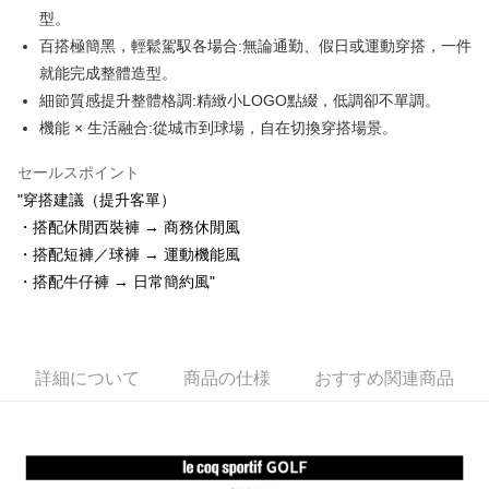
【OP Pay Later 使用説明】
型。
AFTEE代金後払い
1. 本サービスは台湾大哥大によって提供され、台湾大哥大のユーザーは追
百搭極簡黑，輕鬆駕馭各場合:無論通勤、假日或運動穿搭，一件
加の申請なしで即時に利用可能です。
説明
2. 支払い方法で「OP Pay Later」を選択すると、注文が成立した後に自動
就能完成整體造型。
一、 AFTEE代金後払いについて
的に OP Pay Later の取引プロセスに移行し、携帯番号を確認後、分割払
ATM払い
1.お支払い方法でAFTEE代金後払いを選択すると、携帯電話認証ウィンド
細節質感提升整體格調:精緻小LOGO點綴，低調卻不單調。
いの回数や支払い期限を選択し、支払いを確認すると取引が完了します。
ウが表示されます。
3. 実際の承認額、分割回数および費用については、後続の取引確認ページ
機能 × 生活融合:從城市到球場，自在切換穿搭場景。
2.SMSで認証してお支払い手続を進めてください。
配送方法
を基準とします。
3.注文するときのお支払いは不要です。商品はご指定の住所に配送されま
4. 注文成立後30分以内に確認取引を行わない場合や審査が通過しない場
セールスポイント
す。
全家取貨付款
合、注文は自動的にキャンセルされます。「転専審査」に未通過の状況が
4.ご注文が完了すると、携帯に支払い通知のSMSが届きます。アプリ会員
"穿搭建議（提升客單）
発生した場合は、システムの評価基準に達していないことを意味し、評価
送料無料
の場合は、AFTEE アプリプッシュ通知が届きます。
内容についての説明はいたしかねます。
・搭配休閒西裝褲 → 商務休閒風
5.商品受け取り時のお支払いは不要です。商品を確かめてから、SMSまた
付款後全家取貨
・搭配短褲／球褲 → 運動機能風
はアプリの通知に従って、4大コンビニ、またはATM/オンラインバンキン
グでお支払いください。
送料無料
・搭配牛仔褲 → 日常簡約風"
【支払い方法の説明】
1. 分割払いの金額は電信請求書に統合されず、「OP Pay Later」は毎月の
代金納付期限は最短で 14 日以内ですので、ご注意ください。AFTEE アプ
萊爾富取貨付款
締め日後に支払いリマインダーのSMSを送信します。
リをダウンロードして AFTEE 会員になるとお支払い期限を最長 45 日以内
2. SMSのリンクを通じて請求書を開いた後、「コンビニバーコード／台湾
送料無料
まで延長できます。
大直営店舗／銀行振込／街口支払い／iPASS MONEY」などのチャネルで
詳細について
商品の仕様
おすすめ関連商品
支払いを選択できます。
付款後萊爾富取貨
お支払期限は、ショップが請求した期日と、AFTEEで延長できる日数をも
とに計算されます。AFTEEで注文すると、商品を受け取るまで支払い期限
送料無料
【注意事項】
を延長できますが、商品を期限内に受け取れない場合があります（例：予
1. 本サービスは「台湾大哥大株式会社」（以下「当社」といいます）によ
約商品や商品到着日が比較的遅い商品）。そのため、商品到着の有無に関
7-11取貨付款
って提供され、ユーザーが取引時に本サービスを通じて商品やサービスを
わらず、AFTEEで指定された期限内にお支払いください。
購入できるようにし、店舗が売買／分割払い売買の債権を当社に譲渡した