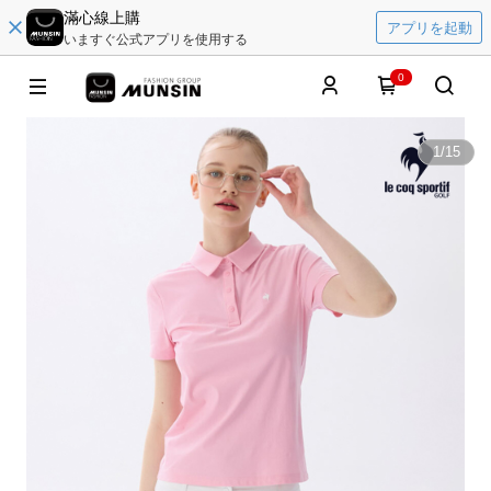
滿心線上購
アプリを起動
いますぐ公式アプリを使用する
0
1
/
15