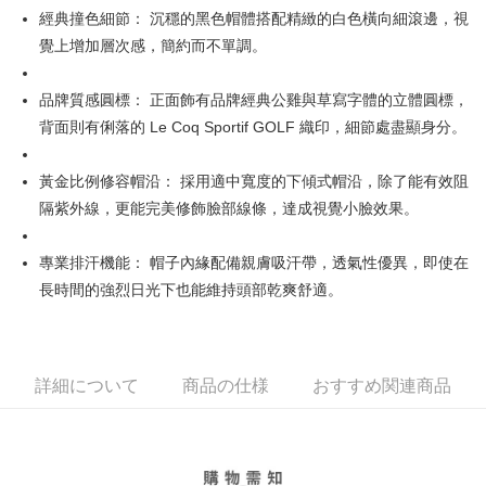
【OP Pay Later 使用説明】
經典撞色細節： 沉穩的黑色帽體搭配精緻的白色橫向細滾邊，視
AFTEE代金後払い
1. 本サービスは台湾大哥大によって提供され、台湾大哥大のユーザーは追
覺上增加層次感，簡約而不單調。
加の申請なしで即時に利用可能です。
説明
2. 支払い方法で「OP Pay Later」を選択すると、注文が成立した後に自動
一、 AFTEE代金後払いについて
的に OP Pay Later の取引プロセスに移行し、携帯番号を確認後、分割払
ATM払い
1.お支払い方法でAFTEE代金後払いを選択すると、携帯電話認証ウィンド
品牌質感圓標： 正面飾有品牌經典公雞與草寫字體的立體圓標，
いの回数や支払い期限を選択し、支払いを確認すると取引が完了します。
ウが表示されます。
3. 実際の承認額、分割回数および費用については、後続の取引確認ページ
背面則有俐落的 Le Coq Sportif GOLF 織印，細節處盡顯身分。
2.SMSで認証してお支払い手続を進めてください。
配送方法
を基準とします。
3.注文するときのお支払いは不要です。商品はご指定の住所に配送されま
4. 注文成立後30分以内に確認取引を行わない場合や審査が通過しない場
す。
全家取貨付款
黃金比例修容帽沿： 採用適中寬度的下傾式帽沿，除了能有效阻
合、注文は自動的にキャンセルされます。「転専審査」に未通過の状況が
4.ご注文が完了すると、携帯に支払い通知のSMSが届きます。アプリ会員
発生した場合は、システムの評価基準に達していないことを意味し、評価
送料無料
隔紫外線，更能完美修飾臉部線條，達成視覺小臉效果。
の場合は、AFTEE アプリプッシュ通知が届きます。
内容についての説明はいたしかねます。
5.商品受け取り時のお支払いは不要です。商品を確かめてから、SMSまた
付款後全家取貨
はアプリの通知に従って、4大コンビニ、またはATM/オンラインバンキン
專業排汗機能： 帽子內緣配備親膚吸汗帶，透氣性優異，即使在
グでお支払いください。
送料無料
【支払い方法の説明】
長時間的強烈日光下也能維持頭部乾爽舒適。
1. 分割払いの金額は電信請求書に統合されず、「OP Pay Later」は毎月の
代金納付期限は最短で 14 日以内ですので、ご注意ください。AFTEE アプ
萊爾富取貨付款
締め日後に支払いリマインダーのSMSを送信します。
リをダウンロードして AFTEE 会員になるとお支払い期限を最長 45 日以内
2. SMSのリンクを通じて請求書を開いた後、「コンビニバーコード／台湾
送料無料
まで延長できます。
大直営店舗／銀行振込／街口支払い／iPASS MONEY」などのチャネルで
支払いを選択できます。
詳細について
商品の仕様
おすすめ関連商品
付款後萊爾富取貨
お支払期限は、ショップが請求した期日と、AFTEEで延長できる日数をも
とに計算されます。AFTEEで注文すると、商品を受け取るまで支払い期限
送料無料
【注意事項】
を延長できますが、商品を期限内に受け取れない場合があります（例：予
1. 本サービスは「台湾大哥大株式会社」（以下「当社」といいます）によ
約商品や商品到着日が比較的遅い商品）。そのため、商品到着の有無に関
7-11取貨付款
って提供され、ユーザーが取引時に本サービスを通じて商品やサービスを
わらず、AFTEEで指定された期限内にお支払いください。
購入できるようにし、店舗が売買／分割払い売買の債権を当社に譲渡した