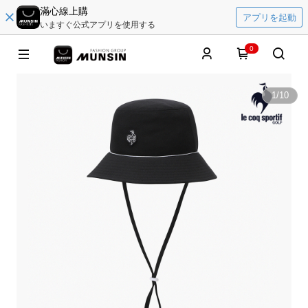
滿心線上購
アプリを起動
いますぐ公式アプリを使用する
0
1
/
10