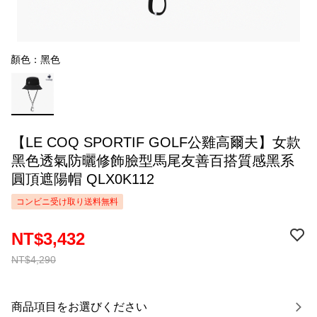
顏色：黑色
【LE COQ SPORTIF GOLF公雞高爾夫】女款
黑色透氣防曬修飾臉型馬尾友善百搭質感黑系
圓頂遮陽帽 QLX0K112
コンビニ受け取り送料無料
NT$3,432
NT$4,290
商品項目をお選びください