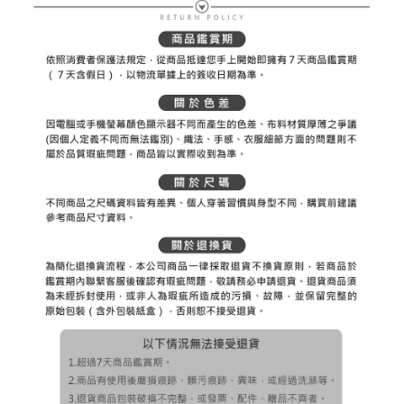
送料無料
後、契約に基づいて当社の請求書で帳款を支払うことになります。
二、支払い限度額
2. 「OP Pay Later」を利用する契約関係の目的から、店舗はあなたの個人
付款後7-11取貨
1.初回 AFTEEを ご利用の際に、認証結果及び当社の審査の結果に基づ
情報（名前、電話または住所を含む）を台湾大哥大に提供し、収集、処理
き、限度額が設定されます。
送料無料
および利用するために、当社があなた本人と分割請求書に必要な情報の確
2.決済金額は最低NT$20です。
認、照合および修正を行います。
3.現在、台湾の会員のみご利用いただけます。
宅配
3. 完全なユーザーサービス規約については、以下のリンクを参照してくだ
さい：
https://oppay.tw/userRule
三、利用規約「AFTEE代金後払い」（以下当サービスという）はネットプ
送料無料
ロテクションズ（以下 AFTEE という）が提供し、AFTEEが代金を徴収し
ます。当サービスご利用の際に提供しなければならない個人情報（注文者
離島宅配
の氏名、電話番号、受取人の氏名、電話番号、受取人住所を含むがこれに
送料無料
限らない）は、AFTEEに渡され当サービスで必要な範囲内で利用されま
す。AFTEEの個人情報の収集、処理、利用について、詳細はAFTEE公式ホ
ームページの『個人情報の収集、処理及び利用に関する声明』をご参照く
ださい（
https://aftee.tw/privacypolicy/
）。
AFTEEの初回ご利用の際に、審査を通過すれば、最高額がNT$10,000にな
ります。支払い期限を過ぎた場合、その金額に基づいて年利20%の遅延滞
納金が加算されます。未成年の利用者は、事前に法定代理人または後見人
の同意を得ればAFTEEをご利用いただけます。
個人情報の処理、利用について疑問がある、または関連する法律の権利を
行使したい場合は、ネットプロテクションズ
cs_tw@netprotections.co.jp
にご連絡ください。上記に示した個人情報を、必要な購入注文書とあわせ
てAFTEEにご提供いただく、またはAFTEEにあなたの個人情報の収集、処