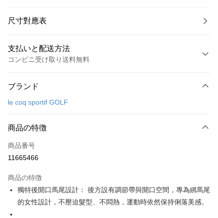
尺寸對應表
支払いと配送方法
コンビニ受け取り送料無料
お支払い方法
ブランド
クレジットカード1回払い
le coq sportif GOLF
コンビニ店頭代金引換
LINE Pay
商品の特徴
Apple Pay
商品番号
11665466
JKOPAY
商品の特徴
Easy Wallet
獨特後開口馬尾設計： 後方設有調節帶與開口空間，專為綁馬尾
OP Pay Later
的女性設計，不壓迫髮型、不悶熱，運動時依然保持俐落美感。
説明