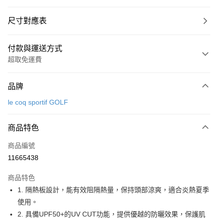
尺寸對應表
付款與運送方式
超取免運費
付款方式
品牌
信用卡一次付款
le coq sportif GOLF
超商取貨付款
商品特色
LINE Pay
商品編號
Apple Pay
11665438
街口支付
商品特色
悠遊付
1. 隔熱板設計，能有效阻隔熱量，保持頭部涼爽，適合炎熱夏季
大哥付你分期
使用。
相關說明
2. 具備UPF50+的UV CUT功能，提供優越的防曬效果，保護肌