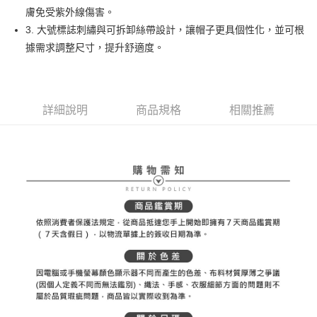
【大哥付你分期使用說明】
膚免受紫外線傷害。
AFTEE先享後付
1.本服務由台灣大哥大提供，台灣大哥大用戶可立即使用無須另外申請。
3. 大號標誌刺繡與可拆卸絲帶設計，讓帽子更具個性化，並可根
2.付款方式選擇「大哥付你分期」，訂單成立後會自動跳轉到大哥付的交易
相關說明
流程，驗證手機門號後，選擇欲分期的期數、繳款截止日，確認付款後即完
據需求調整尺寸，提升舒適度。
【關於「AFTEE先享後付」】
成交易。
ATM付款
AFTEE先享後付是「在收到商品之後才付款」的支付方式。 讓您購物簡單
3.實際核准額度、可分期數及費用金額請依後續交易確認頁面所載為準。
便利好安心！
4.訂單成立30分鐘內，如未前往確認交易或遇審核未通過，訂單將自動取
１．簡單：不需註冊會員、不需綁卡、不需儲值。
運送方式
消。如遇「轉專審核」未通過狀況，表示未達大哥付你分期系統評分，恕無
２．便利：只要手機號碼，簡訊認證，即可結帳。
法說明評估內容。
詳細說明
商品規格
相關推薦
３．安心：先確認商品／服務後，再付款。
全家取貨付款
【繳款方式說明】
1.分期款項不併入電信帳單，「大哥付你分期」於每月結算日後寄送繳費提
免運費
【「AFTEE先享後付」結帳流程】
醒簡訊。
１．於結帳方式選擇「AFTEE先享後付」後，將跳轉至「AFTEE先享後付」
2.透過簡訊連結打開帳單後，可選擇「超商條碼／台灣大直營門市／銀行轉
付款後全家取貨
結帳頁面，進行簡訊認證並確認金額後，即可完成結帳。
帳／街口支付／iPASS MONEY」等通路繳費。
２．訂單成立數日內，您將收到繳費通知簡訊。
免運費
３．收到繳費通知簡訊後14天內，點擊此簡訊中的連結，可透過四大超商／
【注意事項】
ATM／網路銀行／等多元方式進行付款，方視為交易完成。
萊爾富取貨付款
1.本服務係由「台灣大哥大股份有限公司」（以下簡稱本公司）所提供，讓
※ 請注意：結帳手續完成當下不需立刻繳費，但若您需要取消訂單，請聯絡
用戶於交易時，得透過本服務購買商品或服務，並由商店將買賣／分期付款
免運費
購買商品的店家。未經商家同意取消之訂單仍視為有效，需透過AFTEE先享
買賣價金債權讓與本公司後，依約使用本公司帳單繳交帳款。
後付繳納相關費用。
2.基於同意付款使用「大哥付你分期」之契約關係目的，商店將以您的個人
付款後萊爾富取貨
※ 交易是否成功請以「AFTEE先享後付 」之結帳頁面顯示為準，若有關於
資料（包含姓名、電話或地址）提供予台灣大哥大進項蒐集、處理及利用，
是否繳費成功／繳費後需取消欲退款等相關疑問，請聯繫「AFTEE先享後付
免運費
由本公司與您本人進行分期帳單所需資料之確認、核對及更正。
客戶支援中心」
https://netprotections.freshdesk.com/support/home
3.完整用戶服務條款，請詳閱以下連結：
https://oppay.tw/userRule
7-11取貨付款
【注意事項】