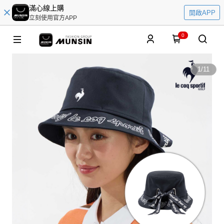
滿心線上購
開啟APP
立刻使用官方APP
0
1
/
11