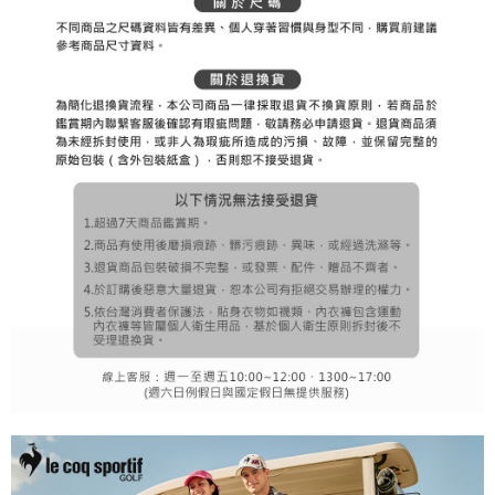
１．透過由恩沛科技股份有限公司提供之「AFTEE先享後付」服務完成之交
免運費
易，需依本服務之必要範圍內提供個人資料，並將交易相關給付款項請求債
權轉讓予恩沛科技股份有限公司。
付款後7-11取貨
２．關於個人資料處理事宜，請瀏覽以下網址：
免運費
https://aftee.tw/terms/#terms3
３．未成年的使用者請事先徵得法定代理人或監護人之同意方可使用
宅配
「AFTEE先享後付」，若未經同意申辦者引起之損失，本公司不負相關責
任。
免運費
４．使用「AFTEE先享後付」時，將依據個別帳號之用戶狀況，依本公司即
時審查核予不同之上限額度；若仍有額度不足之情形，本公司將視審查結果
離島宅配
請求用戶進行身份認證。
免運費
５．嚴禁一人註冊多個帳號或使用他人資訊註冊。若發現惡意使用之情形，
恩沛科技股份有限公司將有權停止該用戶之使用額度並採取法律行動。