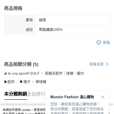
商品規格
產地
越南
成份
聚酯纖維100%
客服
商品相關分類 (5)
查看全部
⛳️ le coq sportif GOLF
高爾夫配件｜球帽、圍巾
▶配件
◼️ 帽子
棒球帽
本分類熱銷
全站排行
Munsin Fashion 滿心購物
您好，歡迎來到滿心購物商城！
有任何問題，請直接留下您的姓名
本網站中使用 cookie，欲查詢有關本網站使用 cookie 方式之詳情，及若您不希
及聯絡電話，方便我們以最快速度
熱門標籤