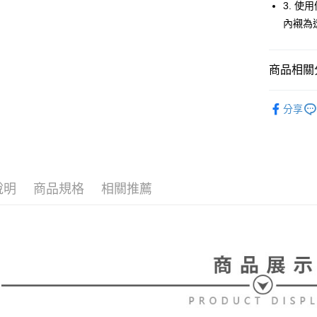
【大哥付
3. 
AFTEE先
1.本服務
內襯為
2.付款方
相關說明
流程，驗
【關於「A
ATM付款
完成交易
AFTEE
3.實際核
商品相關分
便利好安
4.訂單成
１．簡單
消。如遇
２．便利
⛳️ le coq 
運送方式
無法說明
３．安心
分享
【繳款方
▶男裝
全家取貨
1.分期款
【「AFT
🌸2026 
醒簡訊。
免運費
１．於結帳
2.透過簡
付」結帳
⛳️ le coq 
帳／街口支
付款後全
２．訂單
３．收到繳
說明
商品規格
相關推薦
免運費
【注意事
／ATM／
1.本服務
※ 請注意
萊爾富取
用戶於交
絡購買商品
款買賣價
先享後付
免運費
2.基於同
※ 交易是
資料（包
是否繳費成
付款後萊
用，由本
付客戶支
免運費
3.完整用
【注意事
7-11取貨
１．透過由