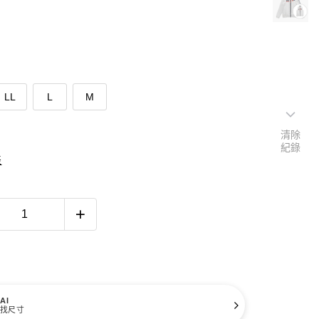
LL
L
M
清除
紀錄
表
AI
找尺寸