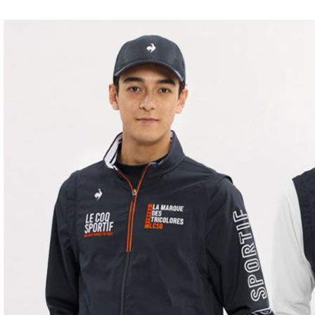
交易，需
免運費
求債權轉
２．關於
付款後7-1
https://aft
免運費
３．未成
「AFTE
宅配
任。
４．使用「
免運費
即時審查
結果請求
離島宅配
５．嚴禁
免運費
形，恩沛
動。