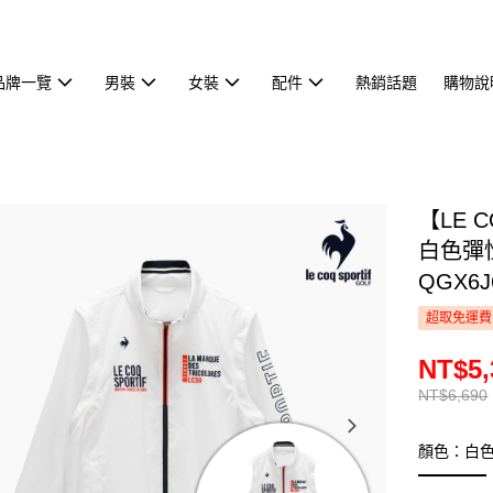
品牌一覽
男裝
女裝
配件
熱銷話題
購物說
【LE 
白色彈
QGX6J
超取免運費
NT$5,
NT$6,690
顏色：白