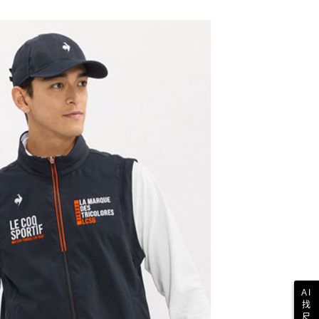
依本服務之必要範圍內提供個人資料，並將交易相關給付款項請
讓予恩沛科技股份有限公司。
個人資料處理事宜，請瀏覽以下網址：
1取貨
ee.tw/terms/#terms3
年的使用者請事先徵得法定代理人或監護人之同意方可使用
E先享後付」，若未經同意申辦者引起之損失，本公司不負相關責
AFTEE先享後付」時，將依據個別帳號之用戶狀況，依本公司
核予不同之上限額度；若仍有額度不足之情形，本公司將視審查
用戶進行身份認證。
一人註冊多個帳號或使用他人資訊註冊。若發現惡意使用之情
科技股份有限公司將有權停止該用戶之使用額度並採取法律行
AI
找
尺