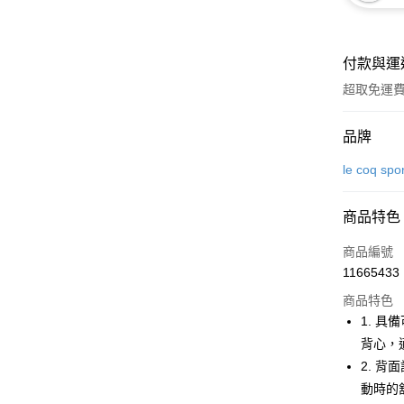
付款與運
超取免運
付款方式
品牌
信用卡一
le coq spo
超商取貨
商品特色
LINE Pay
商品編號
Apple Pay
11665433
商品特色
街口支付
1. 
悠遊付
背心，
2. 
大哥付你
動時的
相關說明