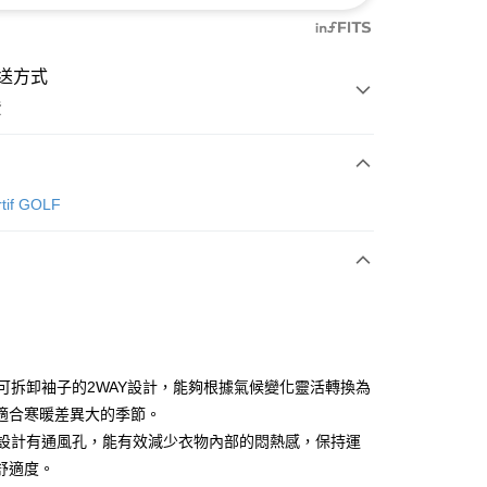
送方式
費
次付款
rtif GOLF
付款
具備可拆卸袖子的2WAY設計，能夠根據氣候變化靈活轉換為
適合寒暖差異大的季節。
背面設計有通風孔，能有效減少衣物內部的悶熱感，保持運
分期
舒適度。