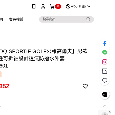
0
中文 (繁體)
明
會員權益
COQ SPORTIF GOLF公雞高爾夫】男款
性可拆袖設計透氣防撥水外套
601
352
色