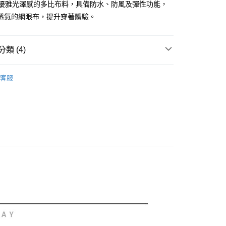
你分期使用說明】
使用優雅光澤感的多比布料，具備防水、防風及彈性功能，
享後付
由台灣大哥大提供，台灣大哥大用戶可立即使用無須另外申請。
透氣的網眼布，提升穿著體驗。
式選擇「大哥付你分期」，訂單成立後會自動跳轉到大哥付的交易
證手機門號後，選擇欲分期的期數、繳款截止日，確認付款後即
FTEE先享後付」】
。
先享後付是「在收到商品之後才付款」的支付方式。 讓您購物簡單
准額度、可分期數及費用金額請依後續交易確認頁面所載為準。
類 (4)
心！
立30分鐘內，如未前往確認交易或遇審核未通過，訂單將自動取
：不需註冊會員、不需綁卡、不需儲值。
「轉專審核」未通過狀況，表示未達大哥付你分期系統評分，恕
：只要手機號碼，簡訊認證，即可結帳。
sportif GOLF
男款 | 外套/背心
評估內容。
：先確認商品／服務後，再付款。
客服
式說明】
外搭
外套
付款
項不併入電信帳單，「大哥付你分期」於每月結算日後寄送繳費提
EE先享後付」結帳流程】
春夏新品
⛳ le coq sportif Golf公雞高爾夫
方式選擇「AFTEE先享後付」後，將跳轉至「AFTEE先享後
訊連結打開帳單後，可選擇「超商條碼／台灣大直營門市／銀行轉
頁面，進行簡訊認證並確認金額後，即可完成結帳。
sportif GOLF
🏌️‍♂️ 2026春夏商品
付／iPASS MONEY」等通路繳費。
家取貨
成立數日內，您將收到繳費通知簡訊。
費通知簡訊後14天內，點擊此簡訊中的連結，可透過四大超商
項】
網路銀行／等多元方式進行付款，方視為交易完成。
係由「台灣大哥大股份有限公司」（以下簡稱本公司）所提供，讓
：結帳手續完成當下不需立刻繳費，但若您需要取消訂單，請聯
貨付款
易時，得透過本服務購買商品或服務，並由商店將買賣／分期付
的店家。未經商家同意取消之訂單仍視為有效，需透過AFTEE
金債權讓與本公司後，依約使用本公司帳單繳交帳款。
繳納相關費用。
意付款使用「大哥付你分期」之契約關係目的，商店將以您的個人
否成功請以「AFTEE先享後付 」之結帳頁面顯示為準，若有關於
含姓名、電話或地址）提供予台灣大哥大進項蒐集、處理及利
功／繳費後需取消欲退款等相關疑問，請聯繫「AFTEE先享後
爾富取貨
公司與您本人進行分期帳單所需資料之確認、核對及更正。
援中心」
https://netprotections.freshdesk.com/support/home
戶服務條款，請詳閱以下連結：
https://oppay.tw/userRule
項】
付款
恩沛科技股份有限公司提供之「AFTEE先享後付」服務完成之