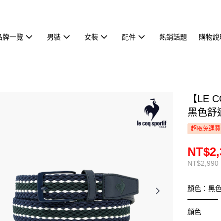
品牌一覽
男裝
女裝
配件
熱銷話題
購物說
【LE 
黑色舒適
超取免運費
NT$2,
NT$2,990
顏色：黑
顏色