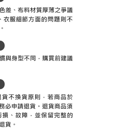
用戶進行身份認證。
一人註冊多個帳號或使用他人資訊註冊。若發現惡意使用之情
科技股份有限公司將有權停止該用戶之使用額度並採取法律行