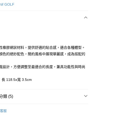
次付款
rtif GOLF
付款
伸縮性橡膠網狀材料，提供舒適的貼合感，適合各種體型。
三種顏色的絕妙配色，簡約風格中展現華麗感，成為搭配的
分期
可剪裁設計，方便調整至最適合的長度，兼具功能性與時尚
你分期使用說明】
享後付
由台灣大哥大提供，台灣大哥大用戶可立即使用無須另外申請。
長 118.5x寬 3.5cm
式選擇「大哥付你分期」，訂單成立後會自動跳轉到大哥付的交易
證手機門號後，選擇欲分期的期數、繳款截止日，確認付款後即
FTEE先享後付」】
。
先享後付是「在收到商品之後才付款」的支付方式。 讓您購物簡單
准額度、可分期數及費用金額請依後續交易確認頁面所載為準。
類 (5)
心！
立30分鐘內，如未前往確認交易或遇審核未通過，訂單將自動取
：不需註冊會員、不需綁卡、不需儲值。
「轉專審核」未通過狀況，表示未達大哥付你分期系統評分，恕
：只要手機號碼，簡訊認證，即可結帳。
sportif GOLF
高爾夫配件｜襪、皮帶
評估內容。
：先確認商品／服務後，再付款。
客服
式說明】
◼️ 皮帶