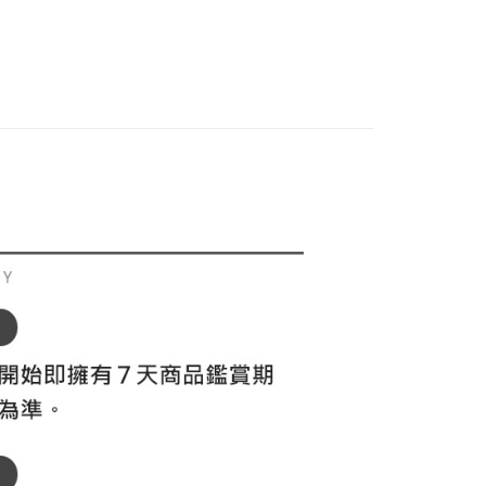
付款
項不併入電信帳單，「大哥付你分期」於每月結算日後寄送繳費提
EE先享後付」結帳流程】
春夏新品
⛳ le coq sportif Golf公雞高爾夫
方式選擇「AFTEE先享後付」後，將跳轉至「AFTEE先享後
訊連結打開帳單後，可選擇「超商條碼／台灣大直營門市／銀行轉
頁面，進行簡訊認證並確認金額後，即可完成結帳。
sportif GOLF
🏌️‍♂️ 2026春夏商品
付／iPASS MONEY」等通路繳費。
家取貨
成立數日內，您將收到繳費通知簡訊。
費通知簡訊後14天內，點擊此簡訊中的連結，可透過四大超商
選｜精選3折起
🌡️熱浪來襲：涼感❎機能❎專區
配件
項】
網路銀行／等多元方式進行付款，方視為交易完成。
係由「台灣大哥大股份有限公司」（以下簡稱本公司）所提供，讓
：結帳手續完成當下不需立刻繳費，但若您需要取消訂單，請聯
貨付款
易時，得透過本服務購買商品或服務，並由商店將買賣／分期付
的店家。未經商家同意取消之訂單仍視為有效，需透過AFTEE
金債權讓與本公司後，依約使用本公司帳單繳交帳款。
繳納相關費用。
意付款使用「大哥付你分期」之契約關係目的，商店將以您的個人
否成功請以「AFTEE先享後付 」之結帳頁面顯示為準，若有關於
含姓名、電話或地址）提供予台灣大哥大進項蒐集、處理及利
功／繳費後需取消欲退款等相關疑問，請聯繫「AFTEE先享後
爾富取貨
公司與您本人進行分期帳單所需資料之確認、核對及更正。
援中心」
https://netprotections.freshdesk.com/support/home
戶服務條款，請詳閱以下連結：
https://oppay.tw/userRule
項】
付款
恩沛科技股份有限公司提供之「AFTEE先享後付」服務完成之
依本服務之必要範圍內提供個人資料，並將交易相關給付款項請
讓予恩沛科技股份有限公司。
個人資料處理事宜，請瀏覽以下網址：
1取貨
ee.tw/terms/#terms3
年的使用者請事先徵得法定代理人或監護人之同意方可使用
E先享後付」，若未經同意申辦者引起之損失，本公司不負相關責
AFTEE先享後付」時，將依據個別帳號之用戶狀況，依本公司
核予不同之上限額度；若仍有額度不足之情形，本公司將視審查