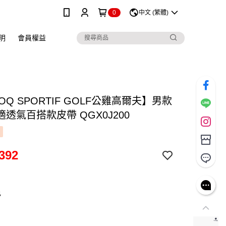
0
中文 (繁體)
明
會員權益
COQ SPORTIF GOLF公雞高爾夫】男款
透氣百搭款皮帶 QGX0J200
392
色