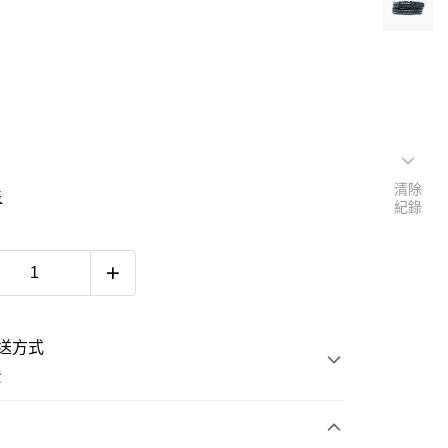
清除
表
紀錄
送方式
費