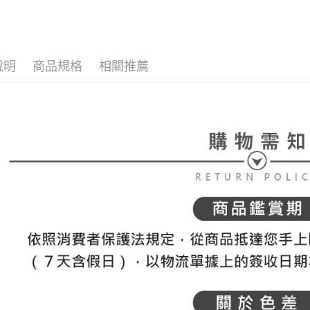
全家取貨
1.分期款
【「AFT
🌸2026 
醒簡訊。
免運費
１．於結帳
2.透過簡
付」結帳
⛳️ le coq 
帳／街口支
付款後全
２．訂單
３．收到繳
說明
商品規格
相關推薦
📍本月精
免運費
【注意事
／ATM／
1.本服務
※ 請注意
萊爾富取
用戶於交
絡購買商品
款買賣價
先享後付
免運費
2.基於同
※ 交易是
資料（包
是否繳費成
付款後萊
用，由本
付客戶支
免運費
3.完整用
【注意事
7-11取貨
１．透過由
交易，需
免運費
求債權轉
２．關於
付款後7-1
https://aft
免運費
３．未成
「AFTE
宅配
任。
４．使用「
免運費
即時審查