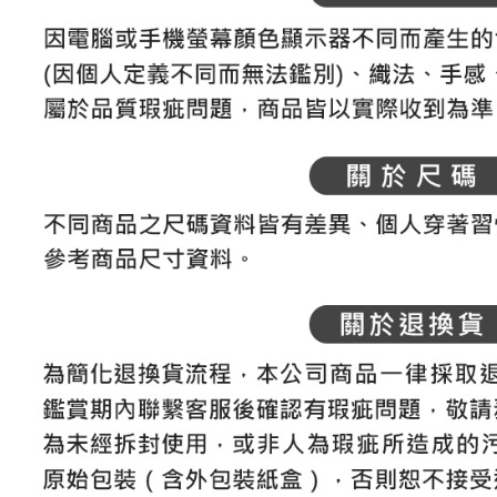
結果請求
離島宅配
５．嚴禁
免運費
形，恩沛
動。