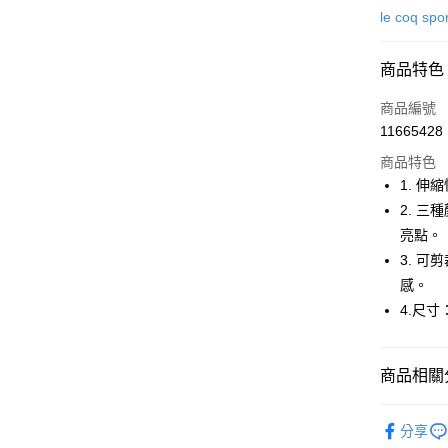
信用卡一
le coq spo
超商取貨
商品特色
LINE Pay
商品編號
Apple Pay
11665428
商品特色
街口支付
1. 
悠遊付
2. 
亮點。
大哥付你
3. 
相關說明
【大哥付
感。
AFTEE先
1.本服務
4.尺寸：
2.付款方
相關說明
流程，驗
【關於「A
ATM付款
完成交易
AFTEE
3.實際核
商品相關分
便利好安
4.訂單成
１．簡單
消。如遇
２．便利
⛳️ le coq 
運送方式
無法說明
３．安心
分享
【繳款方
▶配件