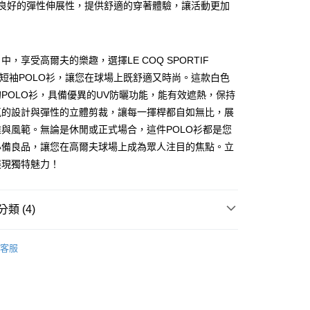
你分期使用說明】
具備良好的彈性伸展性，提供舒適的穿著體驗，讓活動更加
享後付
由台灣大哥大提供，台灣大哥大用戶可立即使用無須另外申請。
式選擇「大哥付你分期」，訂單成立後會自動跳轉到大哥付的交易
證手機門號後，選擇欲分期的期數、繳款截止日，確認付款後即
FTEE先享後付」】
。
先享後付是「在收到商品之後才付款」的支付方式。 讓您購物簡單
中，享受高爾夫的樂趣，選擇LE COQ SPORTIF
准額度、可分期數及費用金額請依後續交易確認頁面所載為準。
心！
款短袖POLO衫，讓您在球場上既舒適又時尚。這款白色
立30分鐘內，如未前往確認交易或遇審核未通過，訂單將自動取
：不需註冊會員、不需綁卡、不需儲值。
「轉專審核」未通過狀況，表示未達大哥付你分期系統評分，恕
：只要手機號碼，簡訊認證，即可結帳。
POLO衫，具備優異的UV防曬功能，能有效遮熱，保持
評估內容。
：先確認商品／服務後，再付款。
氣的設計與彈性的立體剪裁，讓每一揮桿都自如無比，展
式說明】
付款
項不併入電信帳單，「大哥付你分期」於每月結算日後寄送繳費提
與風範。無論是休閒或正式場合，這件POLO衫都是您
EE先享後付」結帳流程】
方式選擇「AFTEE先享後付」後，將跳轉至「AFTEE先享後
必備良品，讓您在高爾夫球場上成為眾人注目的焦點。立
訊連結打開帳單後，可選擇「超商條碼／台灣大直營門市／銀行轉
頁面，進行簡訊認證並確認金額後，即可完成結帳。
展現獨特魅力！
付／iPASS MONEY」等通路繳費。
家取貨
成立數日內，您將收到繳費通知簡訊。
費通知簡訊後14天內，點擊此簡訊中的連結，可透過四大超商
項】
網路銀行／等多元方式進行付款，方視為交易完成。
係由「台灣大哥大股份有限公司」（以下簡稱本公司）所提供，讓
：結帳手續完成當下不需立刻繳費，但若您需要取消訂單，請聯
類 (4)
貨付款
易時，得透過本服務購買商品或服務，並由商店將買賣／分期付
的店家。未經商家同意取消之訂單仍視為有效，需透過AFTEE
金債權讓與本公司後，依約使用本公司帳單繳交帳款。
繳納相關費用。
sportif GOLF
女款 | 短袖POLO/立領衫
意付款使用「大哥付你分期」之契約關係目的，商店將以您的個人
否成功請以「AFTEE先享後付 」之結帳頁面顯示為準，若有關於
客服
含姓名、電話或地址）提供予台灣大哥大進項蒐集、處理及利
功／繳費後需取消欲退款等相關疑問，請聯繫「AFTEE先享後
爾富取貨
上衣
短袖POLO/立領衫
公司與您本人進行分期帳單所需資料之確認、核對及更正。
援中心」
https://netprotections.freshdesk.com/support/home
戶服務條款，請詳閱以下連結：
https://oppay.tw/userRule
春夏新品
⛳ le coq sportif Golf公雞高爾夫
項】
付款
sportif GOLF
🏌️‍♂️ 2026春夏商品
恩沛科技股份有限公司提供之「AFTEE先享後付」服務完成之