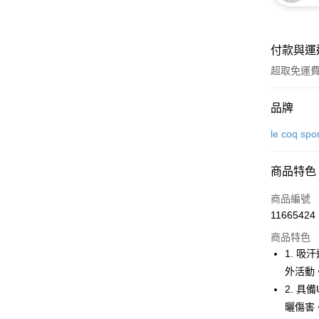
付款與運
超取免運
付款方式
品牌
信用卡一
le coq spo
超商取貨
商品特色
LINE Pay
商品編號
Apple Pay
11665424
商品特色
街口支付
1. 
悠遊付
外活動
2. 
大哥付你
曬傷害
相關說明