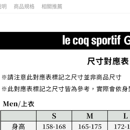
交易，需
免運費
說明
商品規格
相關推薦
求債權轉
２．關於
付款後7-1
https://aft
免運費
３．未成
「AFTE
宅配
任。
４．使用「
免運費
即時審查
結果請求
離島宅配
５．嚴禁
免運費
形，恩沛
動。