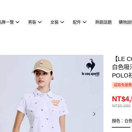
品牌一覽
男裝
女裝
配件
熱銷話題
購物說
【LE 
白色吸
POLO衫
超取免運費
NT$4,
NT$5,690
顏色：白