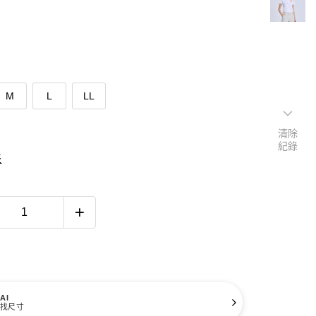
M
L
LL
清除
紀錄
表
AI
找尺寸