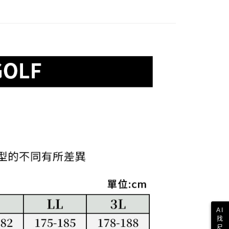
依本服務之必要範圍內提供個人資料，並將交易相關給付款項請
讓予恩沛科技股份有限公司。
個人資料處理事宜，請瀏覽以下網址：
1取貨
ee.tw/terms/#terms3
年的使用者請事先徵得法定代理人或監護人之同意方可使用
E先享後付」，若未經同意申辦者引起之損失，本公司不負相關責
AFTEE先享後付」時，將依據個別帳號之用戶狀況，依本公司
核予不同之上限額度；若仍有額度不足之情形，本公司將視審查
用戶進行身份認證。
一人註冊多個帳號或使用他人資訊註冊。若發現惡意使用之情
科技股份有限公司將有權停止該用戶之使用額度並採取法律行
AI
找
尺