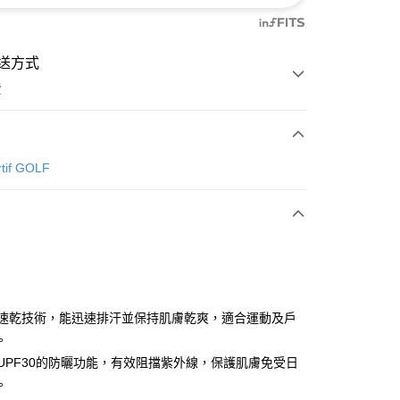
送方式
費
次付款
rtif GOLF
付款
吸汗速乾技術，能迅速排汗並保持肌膚乾爽，適合運動及戶
。
具備UPF30的防曬功能，有效阻擋紫外線，保護肌膚免受日
分期
。