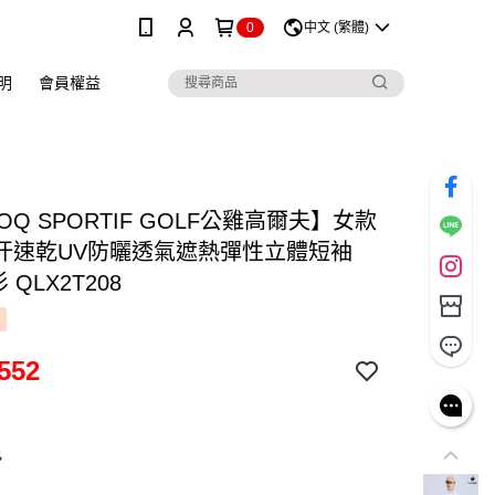
0
中文 (繁體)
明
會員權益
COQ SPORTIF GOLF公雞高爾夫】女款
汗速乾UV防曬透氣遮熱彈性立體短袖
 QLX2T208
552
色