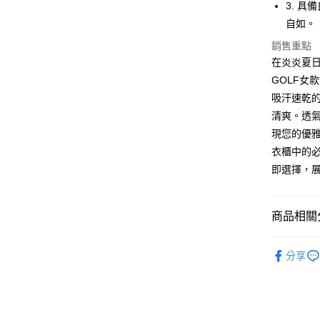
【大哥付
3. 
AFTEE先
1.本服務
自如。
2.付款方
相關說明
流程，驗
【關於「A
銷售重點
ATM付款
完成交易
AFTEE
在炎炎夏日
3.實際核
便利好安
GOLF女
4.訂單成
１．簡單
消。如遇
２．便利
吸汗速乾的
運送方式
無法說明
３．安心
清爽。透
【繳款方
全家取貨
1.分期款
現您的優雅
【「AFT
醒簡訊。
免運費
１．於結帳
衣櫃中的
2.透過簡
付」結帳
即選擇，
帳／街口支
付款後全
２．訂單
３．收到繳
免運費
【注意事
／ATM／
1.本服務
※ 請注意
商品相關分
萊爾富取
用戶於交
絡購買商品
款買賣價
先享後付
免運費
⛳️ le coq 
2.基於同
※ 交易是
分享
資料（包
是否繳費成
付款後萊
▶女裝
用，由本
付客戶支
免運費
3.完整用
🌸2026 
【注意事
7-11取貨
⛳️ le coq 
１．透過由