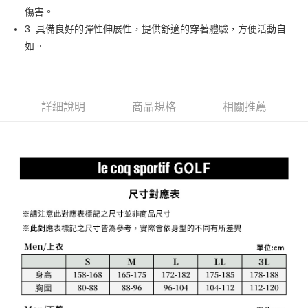
【大哥付你分期使用說明】
傷害。
AFTEE先享後付
1.本服務由台灣大哥大提供，台灣大哥大用戶可立即使用無須另外申請。
3. 具備良好的彈性伸展性，提供舒適的穿著體驗，方便活動自
2.付款方式選擇「大哥付你分期」，訂單成立後會自動跳轉到大哥付的交易
相關說明
流程，驗證手機門號後，選擇欲分期的期數、繳款截止日，確認付款後即完
如。
【關於「AFTEE先享後付」】
成交易。
ATM付款
AFTEE先享後付是「在收到商品之後才付款」的支付方式。 讓您購物簡單
3.實際核准額度、可分期數及費用金額請依後續交易確認頁面所載為準。
便利好安心！
4.訂單成立30分鐘內，如未前往確認交易或遇審核未通過，訂單將自動取
１．簡單：不需註冊會員、不需綁卡、不需儲值。
運送方式
消。如遇「轉專審核」未通過狀況，表示未達大哥付你分期系統評分，恕無
２．便利：只要手機號碼，簡訊認證，即可結帳。
法說明評估內容。
詳細說明
商品規格
相關推薦
３．安心：先確認商品／服務後，再付款。
全家取貨付款
【繳款方式說明】
1.分期款項不併入電信帳單，「大哥付你分期」於每月結算日後寄送繳費提
免運費
【「AFTEE先享後付」結帳流程】
醒簡訊。
１．於結帳方式選擇「AFTEE先享後付」後，將跳轉至「AFTEE先享後付」
2.透過簡訊連結打開帳單後，可選擇「超商條碼／台灣大直營門市／銀行轉
付款後全家取貨
結帳頁面，進行簡訊認證並確認金額後，即可完成結帳。
帳／街口支付／iPASS MONEY」等通路繳費。
２．訂單成立數日內，您將收到繳費通知簡訊。
免運費
３．收到繳費通知簡訊後14天內，點擊此簡訊中的連結，可透過四大超商／
【注意事項】
ATM／網路銀行／等多元方式進行付款，方視為交易完成。
萊爾富取貨付款
1.本服務係由「台灣大哥大股份有限公司」（以下簡稱本公司）所提供，讓
※ 請注意：結帳手續完成當下不需立刻繳費，但若您需要取消訂單，請聯絡
用戶於交易時，得透過本服務購買商品或服務，並由商店將買賣／分期付款
免運費
購買商品的店家。未經商家同意取消之訂單仍視為有效，需透過AFTEE先享
買賣價金債權讓與本公司後，依約使用本公司帳單繳交帳款。
後付繳納相關費用。
2.基於同意付款使用「大哥付你分期」之契約關係目的，商店將以您的個人
付款後萊爾富取貨
※ 交易是否成功請以「AFTEE先享後付 」之結帳頁面顯示為準，若有關於
資料（包含姓名、電話或地址）提供予台灣大哥大進項蒐集、處理及利用，
是否繳費成功／繳費後需取消欲退款等相關疑問，請聯繫「AFTEE先享後付
免運費
由本公司與您本人進行分期帳單所需資料之確認、核對及更正。
客戶支援中心」
https://netprotections.freshdesk.com/support/home
3.完整用戶服務條款，請詳閱以下連結：
https://oppay.tw/userRule
7-11取貨付款
【注意事項】