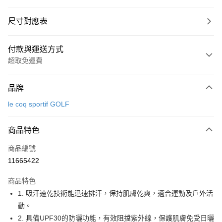
尺寸對應表
付款與運送方式
超取免運費
付款方式
品牌
信用卡一次付款
le coq sportif GOLF
超商取貨付款
商品特色
LINE Pay
商品編號
Apple Pay
11665422
街口支付
商品特色
悠遊付
1. 吸汗速乾技術能迅速排汗，保持肌膚乾爽，適合運動及戶外活
大哥付你分期
動。
相關說明
2. 具備UPF30的防曬功能，有效阻擋紫外線，保護肌膚免受日曬