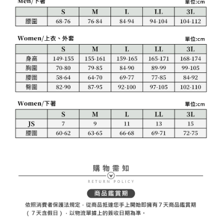
１．透過由恩沛科技股份有限公司提供之「AFTEE先享後付」服務完成之交
免運費
易，需依本服務之必要範圍內提供個人資料，並將交易相關給付款項請求債
權轉讓予恩沛科技股份有限公司。
付款後7-11取貨
２．關於個人資料處理事宜，請瀏覽以下網址：
免運費
https://aftee.tw/terms/#terms3
３．未成年的使用者請事先徵得法定代理人或監護人之同意方可使用
宅配
「AFTEE先享後付」，若未經同意申辦者引起之損失，本公司不負相關責
任。
免運費
４．使用「AFTEE先享後付」時，將依據個別帳號之用戶狀況，依本公司即
時審查核予不同之上限額度；若仍有額度不足之情形，本公司將視審查結果
離島宅配
請求用戶進行身份認證。
免運費
５．嚴禁一人註冊多個帳號或使用他人資訊註冊。若發現惡意使用之情形，
恩沛科技股份有限公司將有權停止該用戶之使用額度並採取法律行動。