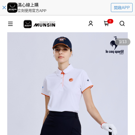
滿心線上購
開啟APP
立刻使用官方APP
0
1
/
13