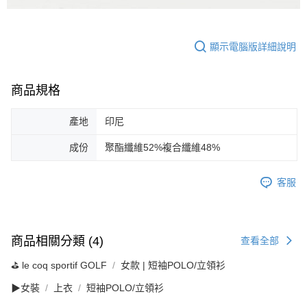
顯示電腦版詳細說明
商品規格
產地
印尼
成份
聚酯纖維52%複合纖維48%
客服
商品相關分類 (4)
查看全部
⛳️ le coq sportif GOLF
女款 | 短袖POLO/立領衫
▶女裝
上衣
短袖POLO/立領衫