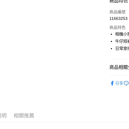
商品特色
LINE Pay
商品編號
Apple Pay
11663253
商品特色
街口支付
相機小
悠遊付
牛仔短
日常穿
AFTEE先
相關說明
【關於「A
ATM付款
商品相關分
AFTEE
便利好安
１．簡單
🎀 SCOTT
２．便利
分享
運送方式
▶女裝
３．安心
全家取貨
▶女裝
【「AFT
免運費
１．於結帳
🎀 SCOTT
付」結帳
付款後全
２．訂單
說明
相關推薦
🌸2026 
３．收到繳
免運費
／ATM／