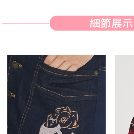
※ 請注意
萊爾富取
絡購買商品
先享後付
免運費
※ 交易是
是否繳費成
付款後萊
付客戶支
免運費
【注意事
7-11取貨
１．透過由
交易，需
免運費
求債權轉
２．關於
付款後7-1
https://aft
免運費
３．未成
「AFTE
宅配
任。
４．使用「
免運費
即時審查
結果請求
離島宅配
５．嚴禁
免運費
形，恩沛
動。