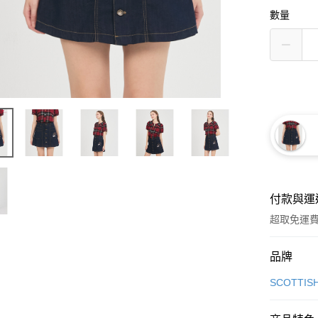
數量
付款與運
超取免運
付款方式
品牌
信用卡一
SCOTTIS
超商取貨