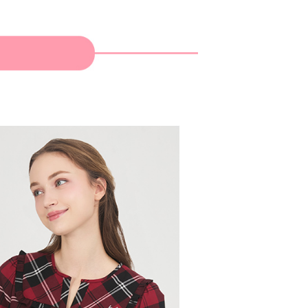
：結帳手續完成當下不需立刻繳費，但若您需要取消訂單，請聯
貨付款
的店家。未經商家同意取消之訂單仍視為有效，需透過AFTEE
繳納相關費用。
否成功請以「AFTEE先享後付 」之結帳頁面顯示為準，若有關於
功／繳費後需取消欲退款等相關疑問，請聯繫「AFTEE先享後
爾富取貨
援中心」
https://netprotections.freshdesk.com/support/home
項】
付款
恩沛科技股份有限公司提供之「AFTEE先享後付」服務完成之
依本服務之必要範圍內提供個人資料，並將交易相關給付款項請
讓予恩沛科技股份有限公司。
個人資料處理事宜，請瀏覽以下網址：
1取貨
ee.tw/terms/#terms3
年的使用者請事先徵得法定代理人或監護人之同意方可使用
E先享後付」，若未經同意申辦者引起之損失，本公司不負相關責
AFTEE先享後付」時，將依據個別帳號之用戶狀況，依本公司
核予不同之上限額度；若仍有額度不足之情形，本公司將視審查
用戶進行身份認證。
一人註冊多個帳號或使用他人資訊註冊。若發現惡意使用之情
科技股份有限公司將有權停止該用戶之使用額度並採取法律行