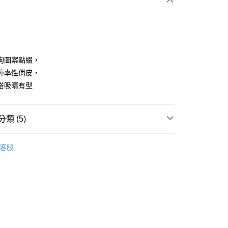
狗圖案點綴，
褲率性俏皮，
搭吸睛有型
享後付
FTEE先享後付」】
類 (5)
先享後付是「在收到商品之後才付款」的支付方式。 讓您購物簡單
心！
：不需註冊會員、不需綁卡、不需儲值。
ISH HOUSE
下著｜褲裝
：只要手機號碼，簡訊認證，即可結帳。
客服
：先確認商品／服務後，再付款。
褲裝
短褲
付款
褲裝
牛仔褲
EE先享後付」結帳流程】
方式選擇「AFTEE先享後付」後，將跳轉至「AFTEE先享後
ISH HOUSE
🌸 26春夏單品
頁面，進行簡訊認證並確認金額後，即可完成結帳。
家取貨
成立數日內，您將收到繳費通知簡訊。
春夏新品
🎀SCOTTISH HOUSE
費通知簡訊後14天內，點擊此簡訊中的連結，可透過四大超商
網路銀行／等多元方式進行付款，方視為交易完成。