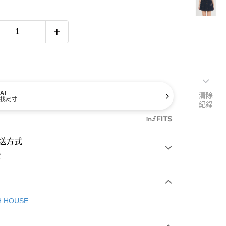
AI
清除
找尺寸
紀錄
送方式
費
次付款
H HOUSE
付款