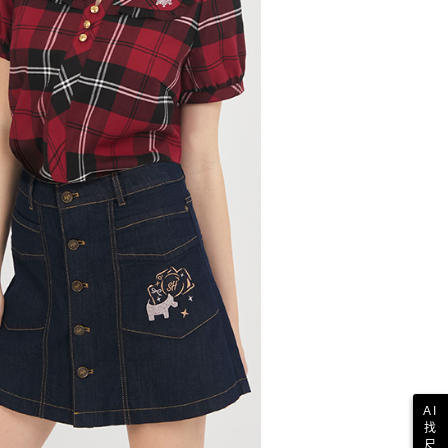
AI
找
尺