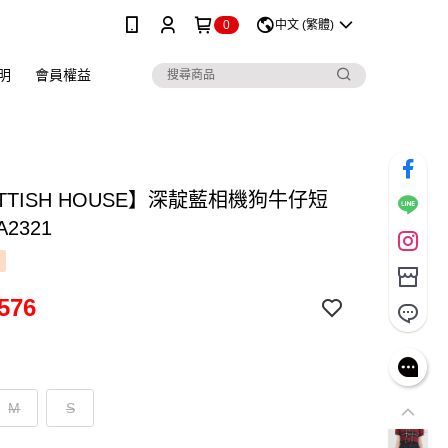
0
中文 (繁體)
明
會員權益
TTISH HOUSE】深靛藍相機狗牛仔短
A2321
576
M
S