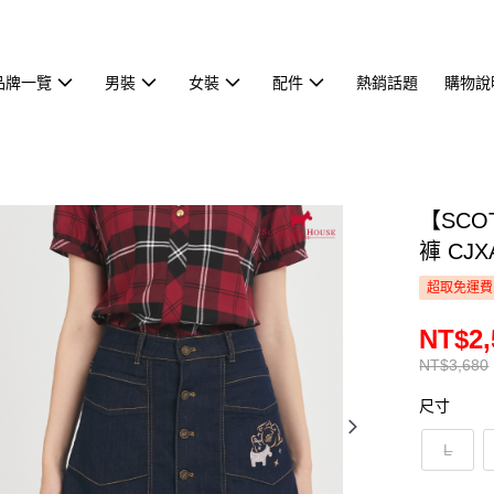
品牌一覽
男裝
女裝
配件
熱銷話題
購物說
【SCO
褲 CJX
超取免運費
NT$2,
NT$3,680
尺寸
L