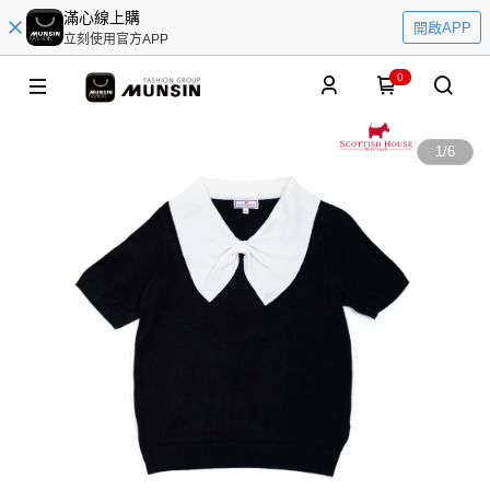
滿心線上購
開啟APP
立刻使用官方APP
0
1
/
6