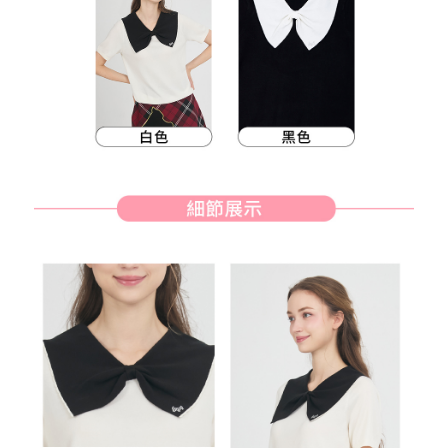
客戶支援中心」
https://netprotections.freshdesk.com/support/home
7-11取貨付款
【注意事項】
１．透過由恩沛科技股份有限公司提供之「AFTEE先享後付」服務完成之交
免運費
易，需依本服務之必要範圍內提供個人資料，並將交易相關給付款項請求債
權轉讓予恩沛科技股份有限公司。
付款後7-11取貨
２．關於個人資料處理事宜，請瀏覽以下網址：
免運費
https://aftee.tw/terms/#terms3
３．未成年的使用者請事先徵得法定代理人或監護人之同意方可使用
宅配
「AFTEE先享後付」，若未經同意申辦者引起之損失，本公司不負相關責
任。
免運費
４．使用「AFTEE先享後付」時，將依據個別帳號之用戶狀況，依本公司即
時審查核予不同之上限額度；若仍有額度不足之情形，本公司將視審查結果
離島宅配
請求用戶進行身份認證。
免運費
５．嚴禁一人註冊多個帳號或使用他人資訊註冊。若發現惡意使用之情形，
恩沛科技股份有限公司將有權停止該用戶之使用額度並採取法律行動。