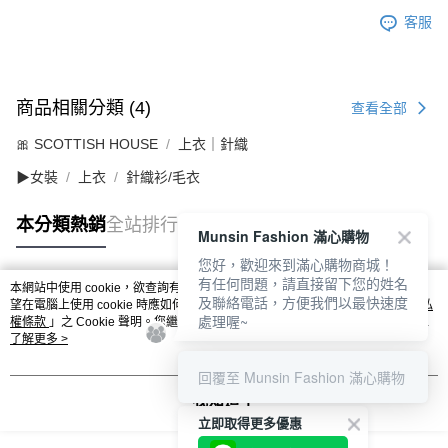
客服
商品相關分類 (4)
查看全部
🎀 SCOTTISH HOUSE
上衣｜針織
▶女裝
上衣
針織衫/毛衣
本分類熱銷
全站排行
Munsin Fashion 滿心購物
您好，歡迎來到滿心購物商城！
有任何問題，請直接留下您的姓名
本網站中使用 cookie，欲查詢有關本網站使用 cookie 方式之詳情，及若您不希
及聯絡電話，方便我們以最快速度
熱門標籤
望在電腦上使用 cookie 時應如何變更電腦的 cookie 設定，請參閱本網站「
隱私
處理喔~
權條款
」之 Cookie 聲明。您繼續使用本網站即表示您同意本公司得按本網站使
用條款之 Cookie 聲明使用 cookie。
了解更多 >
回覆至 Munsin Fashion 滿心購物
我知道了
立即取得更多優惠