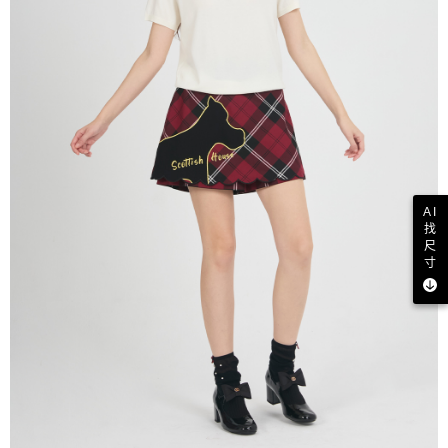
AI
找
尺
寸