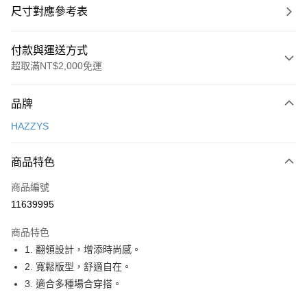
尺寸對應參考表
付款與運送方式
超取滿NT$2,000免運
付款方式
品牌
信用卡一次付款
HAZZYS
超商取貨付款
商品特色
LINE Pay
商品編號
Apple Pay
11639995
街口支付
商品特色
悠遊付
1. 翻領設計，增添時尚感。
大哥付你分期
2. 寬鬆版型，舒適自在。
相關說明
3. 適合多種場合穿搭。
【大哥付你分期使用說明】
AFTEE先享後付