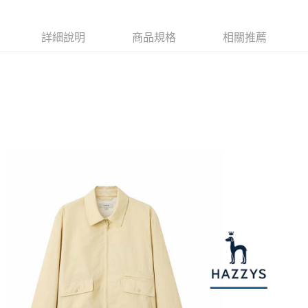
1.本服務由台灣大哥大提供，台灣大哥大用戶可立即使用無須另外申請。
2.付款方式選擇「大哥付你分期」，訂單成立後會自動跳轉到大哥付的交易
相關說明
流程，驗證手機門號後，選擇欲分期的期數、繳款截止日，確認付款後即完
【關於「AFTEE先享後付」】
詳細說明
商品規格
相關推薦
成交易。
ATM付款
AFTEE先享後付是「在收到商品之後才付款」的支付方式。 讓您購物簡單
3.實際核准額度、可分期數及費用金額請依後續交易確認頁面所載為準。
便利好安心！
4.訂單成立30分鐘內，如未前往確認交易或遇審核未通過，訂單將自動取
１．簡單：不需註冊會員、不需綁卡、不需儲值。
運送方式
消。如遇「轉專審核」未通過狀況，表示未達大哥付你分期系統評分，恕無
２．便利：只要手機號碼，簡訊認證，即可結帳。
法說明評估內容。
３．安心：先確認商品／服務後，再付款。
全家取貨付款
【繳款方式說明】
1.分期款項不併入電信帳單，「大哥付你分期」於每月結算日後寄送繳費提
每筆NT$80，滿NT$2,000(含以上)免運費
【「AFTEE先享後付」結帳流程】
醒簡訊。
１．於結帳方式選擇「AFTEE先享後付」後，將跳轉至「AFTEE先享後付」
2.透過簡訊連結打開帳單後，可選擇「超商條碼／台灣大直營門市／銀行轉
付款後全家取貨
結帳頁面，進行簡訊認證並確認金額後，即可完成結帳。
帳／街口支付／iPASS MONEY」等通路繳費。
２．訂單成立數日內，您將收到繳費通知簡訊。
每筆NT$80，滿NT$2,000(含以上)免運費
３．收到繳費通知簡訊後14天內，點擊此簡訊中的連結，可透過四大超商／
【注意事項】
ATM／網路銀行／等多元方式進行付款，方視為交易完成。
萊爾富取貨付款
1.本服務係由「台灣大哥大股份有限公司」（以下簡稱本公司）所提供，讓
※ 請注意：結帳手續完成當下不需立刻繳費，但若您需要取消訂單，請聯絡
用戶於交易時，得透過本服務購買商品或服務，並由商店將買賣／分期付款
每筆NT$80，滿NT$2,000(含以上)免運費
購買商品的店家。未經商家同意取消之訂單仍視為有效，需透過AFTEE先享
買賣價金債權讓與本公司後，依約使用本公司帳單繳交帳款。
後付繳納相關費用。
2.基於同意付款使用「大哥付你分期」之契約關係目的，商店將以您的個人
付款後萊爾富取貨
※ 交易是否成功請以「AFTEE先享後付 」之結帳頁面顯示為準，若有關於
資料（包含姓名、電話或地址）提供予台灣大哥大進項蒐集、處理及利用，
是否繳費成功／繳費後需取消欲退款等相關疑問，請聯繫「AFTEE先享後付
每筆NT$80，滿NT$2,000(含以上)免運費
由本公司與您本人進行分期帳單所需資料之確認、核對及更正。
客戶支援中心」
https://netprotections.freshdesk.com/support/home
3.完整用戶服務條款，請詳閱以下連結：
https://oppay.tw/userRule
7-11取貨付款
【注意事項】
１．透過由恩沛科技股份有限公司提供之「AFTEE先享後付」服務完成之交
每筆NT$80，滿NT$2,000(含以上)免運費
易，需依本服務之必要範圍內提供個人資料，並將交易相關給付款項請求債