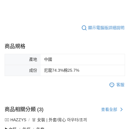
顯示電腦版詳細說明
商品規格
產地
中國
成份
尼龍74.3%棉25.7%
客服
商品相關分類 (3)
查看全部
🐕‍🦺 HAZZYS
👗 女裝 | 外套/背心 아우터/조끼