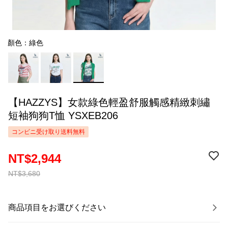
顏色：綠色
【HAZZYS】女款綠色輕盈舒服觸感精緻刺繡
短袖狗狗T恤 YSXEB206
コンビニ受け取り送料無料
NT$2,944
NT$3,680
商品項目をお選びください