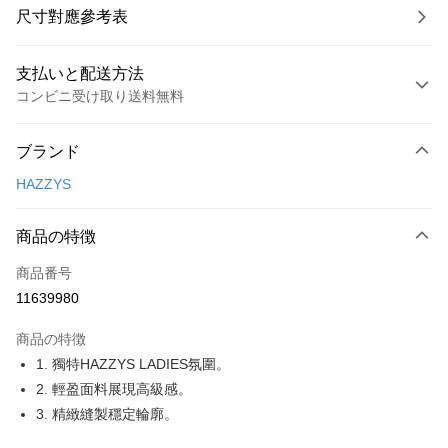
尺寸對應參考表
支払いと配送方法
コンビニ受け取り送料無料
お支払い方法
ブランド
クレジットカード1回払い
HAZZYS
コンビニ店頭代金引換
LINE Pay
商品の特徴
Apple Pay
商品番号
11639980
JKOPAY
商品の特徴
Easy Wallet
1. 獨特HAZZYS LADIES氛圍。
OP Pay Later
2. 輕盈面料展現高級感。
説明
3. 精緻縫製穩定輪廓。
【OP Pay Later 使用説明】
AFTEE代金後払い