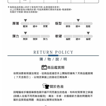
2. 「OP Pay Later」を利用する契約関係の目的から、店舗はあなたの個人
付款後7-11取貨
1.初回 AFTEEを ご利用の際に、認証結果及び当社の審査の結果に基づ
情報（名前、電話または住所を含む）を台湾大哥大に提供し、収集、処理
き、限度額が設定されます。
送料無料
および利用するために、当社があなた本人と分割請求書に必要な情報の確
2.決済金額は最低NT$20です。
認、照合および修正を行います。
3.現在、台湾の会員のみご利用いただけます。
宅配
3. 完全なユーザーサービス規約については、以下のリンクを参照してくだ
さい：
https://oppay.tw/userRule
三、利用規約「AFTEE代金後払い」（以下当サービスという）はネットプ
送料無料
ロテクションズ（以下 AFTEE という）が提供し、AFTEEが代金を徴収し
ます。当サービスご利用の際に提供しなければならない個人情報（注文者
離島宅配
の氏名、電話番号、受取人の氏名、電話番号、受取人住所を含むがこれに
送料無料
限らない）は、AFTEEに渡され当サービスで必要な範囲内で利用されま
す。AFTEEの個人情報の収集、処理、利用について、詳細はAFTEE公式ホ
ームページの『個人情報の収集、処理及び利用に関する声明』をご参照く
ださい（
https://aftee.tw/privacypolicy/
）。
AFTEEの初回ご利用の際に、審査を通過すれば、最高額がNT$10,000にな
ります。支払い期限を過ぎた場合、その金額に基づいて年利20%の遅延滞
納金が加算されます。未成年の利用者は、事前に法定代理人または後見人
の同意を得ればAFTEEをご利用いただけます。
個人情報の処理、利用について疑問がある、または関連する法律の権利を
行使したい場合は、ネットプロテクションズ
cs_tw@netprotections.co.jp
にご連絡ください。上記に示した個人情報を、必要な購入注文書とあわせ
てAFTEEにご提供いただく、またはAFTEEにあなたの個人情報の収集、処
理、利用を許可することににご同意いただけない場合は、当サービスを選
択しないでください。