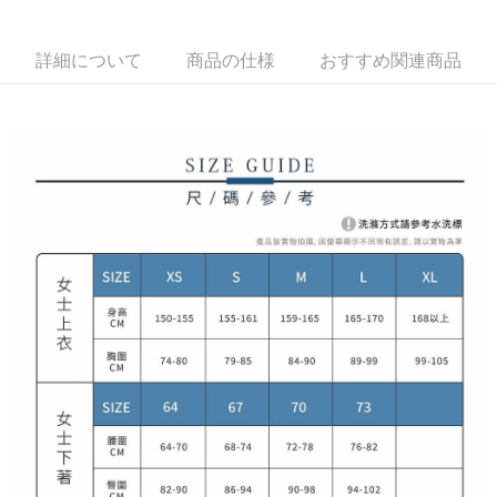
1. 本サービスは台湾大哥大によって提供され、台湾大哥大のユーザーは追
加の申請なしで即時に利用可能です。
説明
2. 支払い方法で「OP Pay Later」を選択すると、注文が成立した後に自動
一、 AFTEE代金後払いについて
詳細について
商品の仕様
おすすめ関連商品
的に OP Pay Later の取引プロセスに移行し、携帯番号を確認後、分割払
ATM払い
1.お支払い方法でAFTEE代金後払いを選択すると、携帯電話認証ウィンド
いの回数や支払い期限を選択し、支払いを確認すると取引が完了します。
ウが表示されます。
3. 実際の承認額、分割回数および費用については、後続の取引確認ページ
2.SMSで認証してお支払い手続を進めてください。
配送方法
を基準とします。
3.注文するときのお支払いは不要です。商品はご指定の住所に配送されま
4. 注文成立後30分以内に確認取引を行わない場合や審査が通過しない場
す。
全家取貨付款
合、注文は自動的にキャンセルされます。「転専審査」に未通過の状況が
4.ご注文が完了すると、携帯に支払い通知のSMSが届きます。アプリ会員
発生した場合は、システムの評価基準に達していないことを意味し、評価
送料無料
の場合は、AFTEE アプリプッシュ通知が届きます。
内容についての説明はいたしかねます。
5.商品受け取り時のお支払いは不要です。商品を確かめてから、SMSまた
付款後全家取貨
はアプリの通知に従って、4大コンビニ、またはATM/オンラインバンキン
グでお支払いください。
送料無料
【支払い方法の説明】
1. 分割払いの金額は電信請求書に統合されず、「OP Pay Later」は毎月の
代金納付期限は最短で 14 日以内ですので、ご注意ください。AFTEE アプ
萊爾富取貨付款
締め日後に支払いリマインダーのSMSを送信します。
リをダウンロードして AFTEE 会員になるとお支払い期限を最長 45 日以内
2. SMSのリンクを通じて請求書を開いた後、「コンビニバーコード／台湾
送料無料
まで延長できます。
大直営店舗／銀行振込／街口支払い／iPASS MONEY」などのチャネルで
支払いを選択できます。
付款後萊爾富取貨
お支払期限は、ショップが請求した期日と、AFTEEで延長できる日数をも
とに計算されます。AFTEEで注文すると、商品を受け取るまで支払い期限
送料無料
【注意事項】
を延長できますが、商品を期限内に受け取れない場合があります（例：予
1. 本サービスは「台湾大哥大株式会社」（以下「当社」といいます）によ
約商品や商品到着日が比較的遅い商品）。そのため、商品到着の有無に関
7-11取貨付款
って提供され、ユーザーが取引時に本サービスを通じて商品やサービスを
わらず、AFTEEで指定された期限内にお支払いください。
購入できるようにし、店舗が売買／分割払い売買の債権を当社に譲渡した
送料無料
後、契約に基づいて当社の請求書で帳款を支払うことになります。
二、支払い限度額