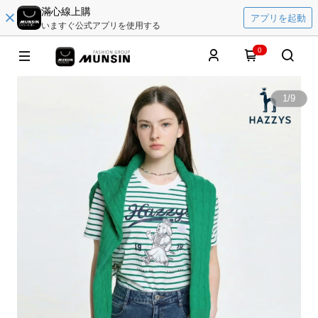
滿心線上購
アプリを起動
いますぐ公式アプリを使用する
0
1
/
9