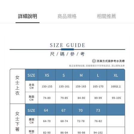
1.本服務由台灣大哥大提供，台灣大哥大用戶可立即使用無須另外申請。
2.付款方式選擇「大哥付你分期」，訂單成立後會自動跳轉到大哥付的交易
相關說明
流程，驗證手機門號後，選擇欲分期的期數、繳款截止日，確認付款後即完
【關於「AFTEE先享後付」】
詳細說明
商品規格
相關推薦
成交易。
ATM付款
AFTEE先享後付是「在收到商品之後才付款」的支付方式。 讓您購物簡單
3.實際核准額度、可分期數及費用金額請依後續交易確認頁面所載為準。
便利好安心！
4.訂單成立30分鐘內，如未前往確認交易或遇審核未通過，訂單將自動取
１．簡單：不需註冊會員、不需綁卡、不需儲值。
運送方式
消。如遇「轉專審核」未通過狀況，表示未達大哥付你分期系統評分，恕無
２．便利：只要手機號碼，簡訊認證，即可結帳。
法說明評估內容。
３．安心：先確認商品／服務後，再付款。
全家取貨付款
【繳款方式說明】
1.分期款項不併入電信帳單，「大哥付你分期」於每月結算日後寄送繳費提
免運費
【「AFTEE先享後付」結帳流程】
醒簡訊。
１．於結帳方式選擇「AFTEE先享後付」後，將跳轉至「AFTEE先享後付」
2.透過簡訊連結打開帳單後，可選擇「超商條碼／台灣大直營門市／銀行轉
付款後全家取貨
結帳頁面，進行簡訊認證並確認金額後，即可完成結帳。
帳／街口支付／iPASS MONEY」等通路繳費。
２．訂單成立數日內，您將收到繳費通知簡訊。
免運費
３．收到繳費通知簡訊後14天內，點擊此簡訊中的連結，可透過四大超商／
【注意事項】
ATM／網路銀行／等多元方式進行付款，方視為交易完成。
萊爾富取貨付款
1.本服務係由「台灣大哥大股份有限公司」（以下簡稱本公司）所提供，讓
※ 請注意：結帳手續完成當下不需立刻繳費，但若您需要取消訂單，請聯絡
用戶於交易時，得透過本服務購買商品或服務，並由商店將買賣／分期付款
免運費
購買商品的店家。未經商家同意取消之訂單仍視為有效，需透過AFTEE先享
買賣價金債權讓與本公司後，依約使用本公司帳單繳交帳款。
後付繳納相關費用。
2.基於同意付款使用「大哥付你分期」之契約關係目的，商店將以您的個人
付款後萊爾富取貨
※ 交易是否成功請以「AFTEE先享後付 」之結帳頁面顯示為準，若有關於
資料（包含姓名、電話或地址）提供予台灣大哥大進項蒐集、處理及利用，
是否繳費成功／繳費後需取消欲退款等相關疑問，請聯繫「AFTEE先享後付
免運費
由本公司與您本人進行分期帳單所需資料之確認、核對及更正。
客戶支援中心」
https://netprotections.freshdesk.com/support/home
3.完整用戶服務條款，請詳閱以下連結：
https://oppay.tw/userRule
7-11取貨付款
【注意事項】
１．透過由恩沛科技股份有限公司提供之「AFTEE先享後付」服務完成之交
免運費
易，需依本服務之必要範圍內提供個人資料，並將交易相關給付款項請求債