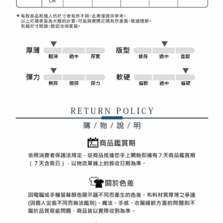
權轉讓予恩沛科技股份有限公司。
付款後7-11取貨
２．關於個人資料處理事宜，請瀏覽以下網址：
免運費
https://aftee.tw/terms/#terms3
３．未成年的使用者請事先徵得法定代理人或監護人之同意方可使用
宅配
「AFTEE先享後付」，若未經同意申辦者引起之損失，本公司不負相關責
任。
免運費
４．使用「AFTEE先享後付」時，將依據個別帳號之用戶狀況，依本公司即
時審查核予不同之上限額度；若仍有額度不足之情形，本公司將視審查結果
離島宅配
請求用戶進行身份認證。
免運費
５．嚴禁一人註冊多個帳號或使用他人資訊註冊。若發現惡意使用之情形，
恩沛科技股份有限公司將有權停止該用戶之使用額度並採取法律行動。