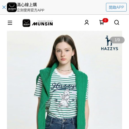
滿心線上購
開啟APP
立刻使用官方APP
0
1
/
9