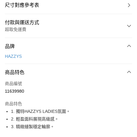
尺寸對應參考表
付款與運送方式
超取免運費
付款方式
品牌
信用卡一次付款
HAZZYS
超商取貨付款
商品特色
LINE Pay
商品編號
Apple Pay
11639980
街口支付
商品特色
悠遊付
1. 獨特HAZZYS LADIES氛圍。
大哥付你分期
2. 輕盈面料展現高級感。
相關說明
3. 精緻縫製穩定輪廓。
【大哥付你分期使用說明】
AFTEE先享後付