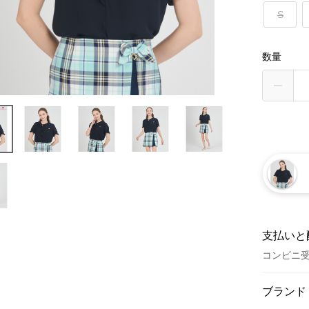
S
数量
支払いと
コンビニ
お支払い
ブランド