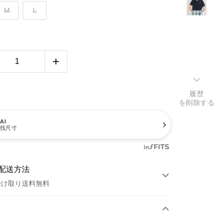
M
L
履歴
を削除する
AI
找尺寸
配送方法
受け取り送料無料
方法