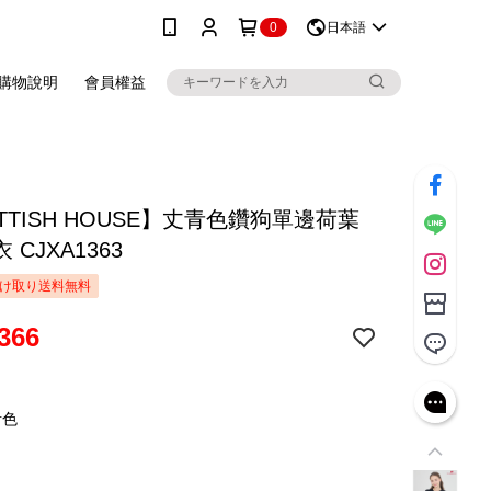
0
日本語
購物說明
會員權益
TTISH HOUSE】丈青色鑽狗單邊荷葉
 CJXA1363
け取り送料無料
366
青色