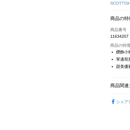
クレジット
SCOTTIS
コンビニ
商品の特
LINE Pay
商品番号
Apple Pay
11634207
JKOPAY
商品の特
鑽飾小
Easy Walle
單邊荷
甜美優
AFTEE
説明
一、 AF
ATM払い
1.お支払
商品関連
ドウが表
2.SMS
🎀 SCOTT
3.注文す
配送方法
シェア
す。
▶女裝
4.ご注文
全家取貨
🎀 SCOTT
員の場合は
送料無料
5.商品受
🌸2026 
たはアプリ