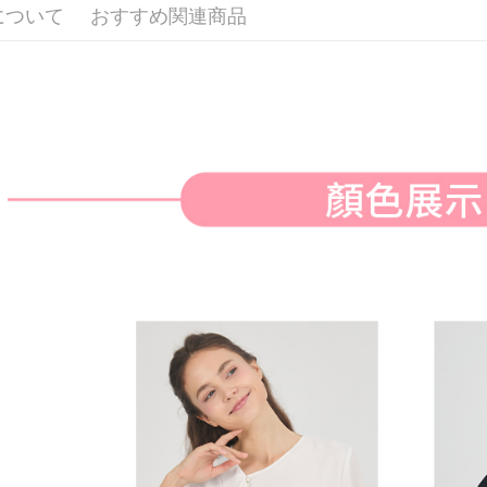
付款後全
ングでお
について
おすすめ関連商品
送料無料
代金納付期
プリをダウ
萊爾富取
以内まで
送料無料
お支払期限
付款後萊
もとに計算
期限を延
送料無料
（例：予
の有無に関
7-11取貨
二、支払
送料無料
1.初回 
き、限度
付款後7-1
2.決済金額
送料無料
3.現在、
宅配
三、利用規
プロテクシ
送料無料
します。
文者の氏
離島宅配
これに限ら
送料無料
されます。
AFTEE