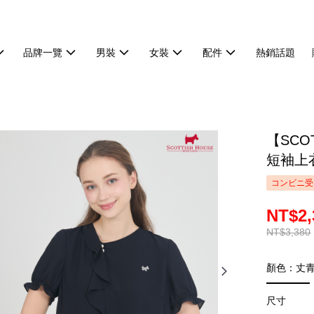
品牌一覽
男裝
女裝
配件
熱銷話題
【SCO
短袖上衣
コンビニ受
NT$2,
NT$3,380
顏色：丈
尺寸