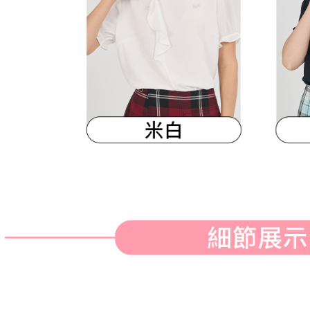
明』をご
AFTEE
なります。
延滞納金
後見人の同
個人情報
を行使し
cs_tw@netp
を、必要な
AFTEE
意いただ