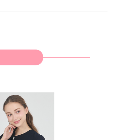
家取貨
支払いください。
限は最短で 14 日以内ですので、ご注意ください。AFTEE ア
ンロードして AFTEE 会員になるとお支払い期限を最長 45 日
貨付款
延長できます。
は、ショップが請求した期日と、AFTEEで延長できる日数を
爾富取貨
されます。AFTEEで注文すると、商品を受け取るまで支払い
長できますが、商品を期限内に受け取れない場合があります
約商品や商品到着日が比較的遅い商品）。そのため、商品到着
わらず、AFTEEで指定された期限内にお支払いください。
付款
い限度額
AFTEEを ご利用の際に、認証結果及び当社の審査の結果に基づ
額が設定されます。
1取貨
は最低NT$20です。
台湾の会員のみご利用いただけます。
約「AFTEE代金後払い」（以下当サービスという）はネット
ョンズ（以下 AFTEE という）が提供し、AFTEEが代金を徴収
当サービスご利用の際に提供しなければならない個人情報（注
名、電話番号、受取人の氏名、電話番号、受取人住所を含むが
ない）は、AFTEEに渡され当サービスで必要な範囲内で利用
AFTEEの個人情報の収集、処理、利用について、詳細は
公式ホームページの『個人情報の収集、処理及び利用に関する声