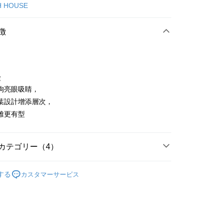
カード1回払い
H HOUSE
店頭代金引換
徴
徴
狗亮眼吸睛，
t
葉設計增添層次，
雅更有型
代金後払い
TEE代金後払いについて
い方法でAFTEE代金後払いを選択すると、携帯電話認証ウィン
カテゴリー（4）
示されます。
で認証してお支払い手続を進めてください。
ISH HOUSE
上衣｜造型上衣
るときのお支払いは不要です。商品はご指定の住所に配送されま
する
カスタマーサービス
上衣
短袖T恤
が完了すると、携帯に支払い通知のSMSが届きます。アプリ会
付款
ISH HOUSE
🌸 26春夏單品
、AFTEE アプリプッシュ通知が届きます。
け取り時のお支払いは不要です。商品を確かめてから、SMSま
春夏新品
🎀SCOTTISH HOUSE
の通知に従って、4大コンビニ、またはATM/オンラインバンキ