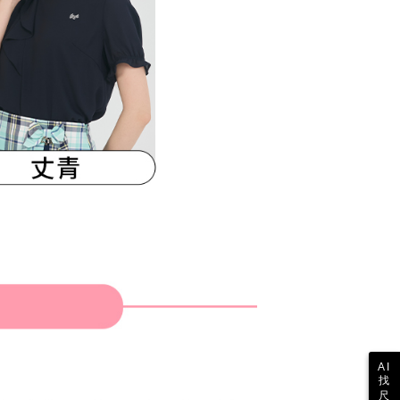
参照ください（
https://aftee.tw/privacypolicy/
）。
の初回ご利用の際に、審査を通過すれば、最高額がNT$10,000に
支払い期限を過ぎた場合、その金額に基づいて年利20%の遅
が加算されます。未成年の利用者は、事前に法定代理人または
意を得ればAFTEEをご利用いただけます。
の処理、利用について疑問がある、または関連する法律の権利
たい場合は、ネットプロテクションズ
rotections.co.jp
にご連絡ください。上記に示した個人情報
購入注文書とあわせてAFTEEにご提供いただく、または
にあなたの個人情報の収集、処理、利用を許可することににご同
けない場合は、当サービスを選択しないでください。
AI
找
尺