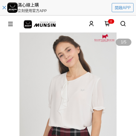
滿心線上購
開啟APP
立刻使用官方APP
0
1
/
5