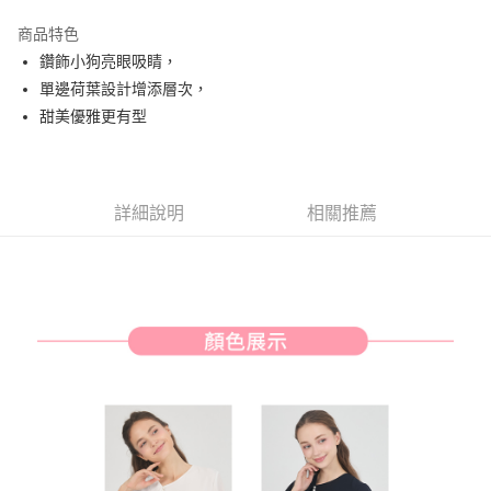
街口支付
商品特色
悠遊付
鑽飾小狗亮眼吸睛，
AFTEE先享後付
單邊荷葉設計增添層次，
相關說明
甜美優雅更有型
【關於「AFTEE先享後付」】
ATM付款
AFTEE先享後付是「在收到商品之後才付款」的支付方式。 讓您購物簡單
便利好安心！
１．簡單：不需註冊會員、不需綁卡、不需儲值。
運送方式
詳細說明
相關推薦
２．便利：只要手機號碼，簡訊認證，即可結帳。
３．安心：先確認商品／服務後，再付款。
全家取貨付款
免運費
【「AFTEE先享後付」結帳流程】
１．於結帳方式選擇「AFTEE先享後付」後，將跳轉至「AFTEE先享後付」
付款後全家取貨
結帳頁面，進行簡訊認證並確認金額後，即可完成結帳。
２．訂單成立數日內，您將收到繳費通知簡訊。
免運費
３．收到繳費通知簡訊後14天內，點擊此簡訊中的連結，可透過四大超商／
ATM／網路銀行／等多元方式進行付款，方視為交易完成。
萊爾富取貨付款
※ 請注意：結帳手續完成當下不需立刻繳費，但若您需要取消訂單，請聯絡
免運費
購買商品的店家。未經商家同意取消之訂單仍視為有效，需透過AFTEE先享
後付繳納相關費用。
付款後萊爾富取貨
※ 交易是否成功請以「AFTEE先享後付 」之結帳頁面顯示為準，若有關於
是否繳費成功／繳費後需取消欲退款等相關疑問，請聯繫「AFTEE先享後付
免運費