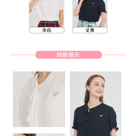
客戶支援中心」
https://netprotections.freshdesk.com/support/home
7-11取貨付款
【注意事項】
１．透過由恩沛科技股份有限公司提供之「AFTEE先享後付」服務完成之交
免運費
易，需依本服務之必要範圍內提供個人資料，並將交易相關給付款項請求債
權轉讓予恩沛科技股份有限公司。
付款後7-11取貨
２．關於個人資料處理事宜，請瀏覽以下網址：
免運費
https://aftee.tw/terms/#terms3
３．未成年的使用者請事先徵得法定代理人或監護人之同意方可使用
宅配
「AFTEE先享後付」，若未經同意申辦者引起之損失，本公司不負相關責
任。
免運費
４．使用「AFTEE先享後付」時，將依據個別帳號之用戶狀況，依本公司即
時審查核予不同之上限額度；若仍有額度不足之情形，本公司將視審查結果
離島宅配
請求用戶進行身份認證。
免運費
５．嚴禁一人註冊多個帳號或使用他人資訊註冊。若發現惡意使用之情形，
恩沛科技股份有限公司將有權停止該用戶之使用額度並採取法律行動。