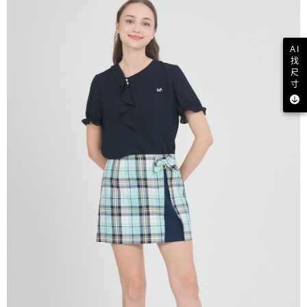
AI
找
尺
寸