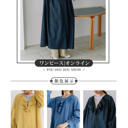
客戶支援中心」
https://netprotections.freshdesk.com/support/home
7-11取貨付款
【注意事項】
１．透過由恩沛科技股份有限公司提供之「AFTEE先享後付」服務完成之交
免運費
易，需依本服務之必要範圍內提供個人資料，並將交易相關給付款項請求債
權轉讓予恩沛科技股份有限公司。
付款後7-11取貨
２．關於個人資料處理事宜，請瀏覽以下網址：
免運費
https://aftee.tw/terms/#terms3
３．未成年的使用者請事先徵得法定代理人或監護人之同意方可使用
宅配
「AFTEE先享後付」，若未經同意申辦者引起之損失，本公司不負相關責
任。
免運費
４．使用「AFTEE先享後付」時，將依據個別帳號之用戶狀況，依本公司即
時審查核予不同之上限額度；若仍有額度不足之情形，本公司將視審查結果
離島宅配
請求用戶進行身份認證。
免運費
５．嚴禁一人註冊多個帳號或使用他人資訊註冊。若發現惡意使用之情形，
恩沛科技股份有限公司將有權停止該用戶之使用額度並採取法律行動。