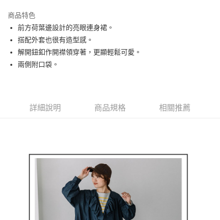
街口支付
商品特色
悠遊付
前方荷葉邊設計的亮眼連身裙。
AFTEE先享後付
搭配外套也很有造型感。
相關說明
解開鈕釦作開襟領穿著，更顯輕鬆可愛。
【關於「AFTEE先享後付」】
兩側附口袋。
ATM付款
AFTEE先享後付是「在收到商品之後才付款」的支付方式。 讓您購物簡單
便利好安心！
１．簡單：不需註冊會員、不需綁卡、不需儲值。
運送方式
２．便利：只要手機號碼，簡訊認證，即可結帳。
３．安心：先確認商品／服務後，再付款。
詳細說明
商品規格
相關推薦
全家取貨付款
免運費
【「AFTEE先享後付」結帳流程】
１．於結帳方式選擇「AFTEE先享後付」後，將跳轉至「AFTEE先享後付」
付款後全家取貨
結帳頁面，進行簡訊認證並確認金額後，即可完成結帳。
２．訂單成立數日內，您將收到繳費通知簡訊。
免運費
３．收到繳費通知簡訊後14天內，點擊此簡訊中的連結，可透過四大超商／
ATM／網路銀行／等多元方式進行付款，方視為交易完成。
萊爾富取貨付款
※ 請注意：結帳手續完成當下不需立刻繳費，但若您需要取消訂單，請聯絡
免運費
購買商品的店家。未經商家同意取消之訂單仍視為有效，需透過AFTEE先享
後付繳納相關費用。
付款後萊爾富取貨
※ 交易是否成功請以「AFTEE先享後付 」之結帳頁面顯示為準，若有關於
是否繳費成功／繳費後需取消欲退款等相關疑問，請聯繫「AFTEE先享後付
免運費