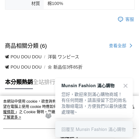
材質
棉100%
客服
商品相關分類 (6)
查看全部
🕊️ POU DOU DOU
洋裝 ワンピース
🕊️ POU DOU DOU
🌼 新品任3件85折
本分類熱銷
全站排行
Munsin Fashion 滿心購物
您好，歡迎來到滿心購物商城！
有任何問題，請直接留下您的姓名
本網站中使用 cookie，欲查詢有關本網站使用 cookie 方式之詳情，及若您不希
及聯絡電話，方便我們以最快速度
熱門標籤
望在電腦上使用 cookie 時應如何變更電腦的 cookie 設定，請參閱本網站「
隱私
處理喔~
權條款
」之 Cookie 聲明。您繼續使用本網站即表示您同意本公司得按本網站使
用條款之 Cookie 聲明使用 cookie。
了解更多 >
回覆至 Munsin Fashion 滿心購物
我知道了