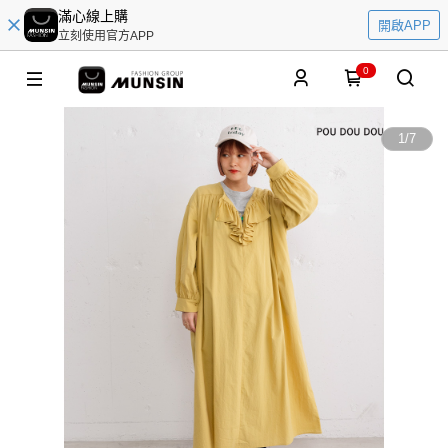
滿心線上購
開啟APP
立刻使用官方APP
0
1
/
7