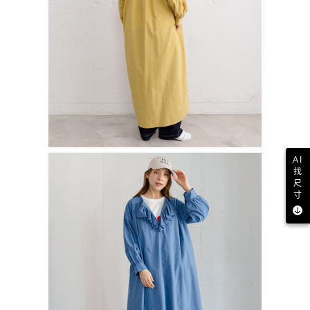
AI
找
尺
寸