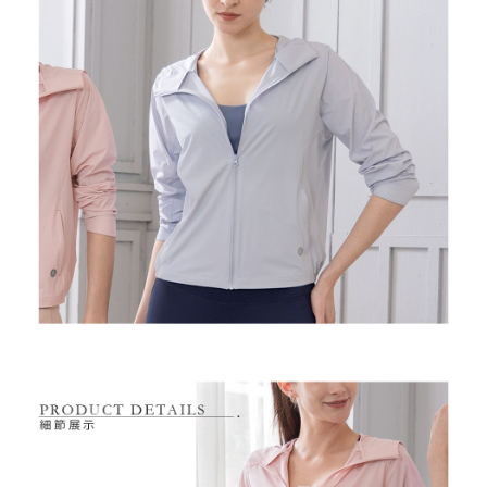
１．透過由恩沛科技股份有限公司提供之「AFTEE先享後付」服務完成之交
免運費
易，需依本服務之必要範圍內提供個人資料，並將交易相關給付款項請求債
權轉讓予恩沛科技股份有限公司。
付款後7-11取貨
２．關於個人資料處理事宜，請瀏覽以下網址：
免運費
https://aftee.tw/terms/#terms3
３．未成年的使用者請事先徵得法定代理人或監護人之同意方可使用
宅配
「AFTEE先享後付」，若未經同意申辦者引起之損失，本公司不負相關責
任。
免運費
４．使用「AFTEE先享後付」時，將依據個別帳號之用戶狀況，依本公司即
時審查核予不同之上限額度；若仍有額度不足之情形，本公司將視審查結果
離島宅配
請求用戶進行身份認證。
免運費
５．嚴禁一人註冊多個帳號或使用他人資訊註冊。若發現惡意使用之情形，
恩沛科技股份有限公司將有權停止該用戶之使用額度並採取法律行動。