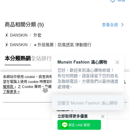
商品相關分類 (5)
查看全部
🤸 DANSKIN
外套
🤸 DANSKIN
🔸外搭推薦｜防風透氣 律動隨行
本分類熱銷
全站排行
Munsin Fashion 滿心購物
您好，歡迎來到滿心購物商城！
有任何問題，請直接留下您的姓名
本網站中使用 cookie，欲查詢有關本網站使用 cookie 方式之詳情，及若您不希
及聯絡電話，方便我們以最快速度
熱門標籤
望在電腦上使用 cookie 時應如何變更電腦的 cookie 設定，請參閱本網站「
隱私
處理喔~
權條款
」之 Cookie 聲明。您繼續使用本網站即表示您同意本公司得按本網站使
用條款之 Cookie 聲明使用 cookie。
了解更多 >
回覆至 Munsin Fashion 滿心購物
我知道了
立即取得更多優惠
綁定 LINE 帳號