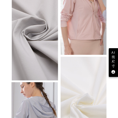
AI
找
尺
寸