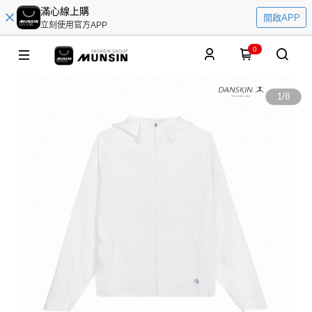
滿心線上購
開啟APP
立刻使用官方APP
0
1
/
8