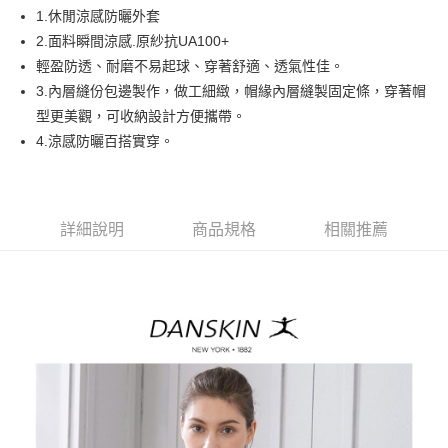
悠遊付
1.休閒涼感防曬外套
AFTEE先享後付
2.面料瞬間涼感.原紗抗UA100+
相關說明
輕盈防透、耐磨不易起球、穿著舒適、透氣性佳。
【關於「AFTEE先享後付」】
3.內層縫份包邊製作，做工細緻，帽緣內層縫製固定條，穿著帽
ATM付款
AFTEE先享後付是「在收到商品之後才付款」的支付方式。 讓您購物簡單
型更美觀，可收納設計方便攜帶。
便利好安心！
１．簡單：不需註冊會員、不需綁卡、不需儲值。
4.涼感防曬百搭實穿。
運送方式
２．便利：只要手機號碼，簡訊認證，即可結帳。
３．安心：先確認商品／服務後，再付款。
全家取貨付款
免運費
【「AFTEE先享後付」結帳流程】
１．於結帳方式選擇「AFTEE先享後付」後，將跳轉至「AFTEE先享後付」
詳細說明
商品規格
相關推薦
付款後全家取貨
結帳頁面，進行簡訊認證並確認金額後，即可完成結帳。
２．訂單成立數日內，您將收到繳費通知簡訊。
免運費
３．收到繳費通知簡訊後14天內，點擊此簡訊中的連結，可透過四大超商／
ATM／網路銀行／等多元方式進行付款，方視為交易完成。
萊爾富取貨付款
※ 請注意：結帳手續完成當下不需立刻繳費，但若您需要取消訂單，請聯絡
免運費
購買商品的店家。未經商家同意取消之訂單仍視為有效，需透過AFTEE先享
後付繳納相關費用。
付款後萊爾富取貨
※ 交易是否成功請以「AFTEE先享後付 」之結帳頁面顯示為準，若有關於
是否繳費成功／繳費後需取消欲退款等相關疑問，請聯繫「AFTEE先享後付
免運費
客戶支援中心」
https://netprotections.freshdesk.com/support/home
7-11取貨付款
【注意事項】