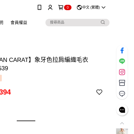
0
中文 (繁體)
明
會員權益
LIAN CARAT】象牙色拉肩編織毛衣
539
394