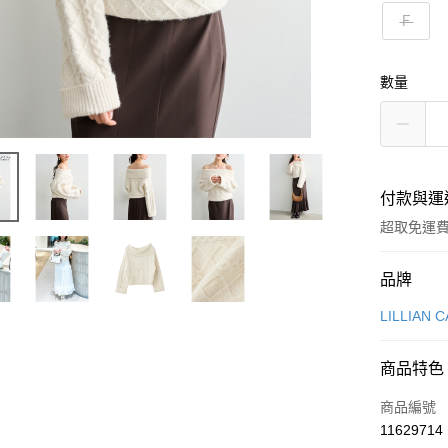
Ｆ
數量
付款與運
超取免運
付款方式
品牌
信用卡一
LILLIAN 
超商取貨
商品特色
LINE Pay
商品編號
Apple Pay
11629714