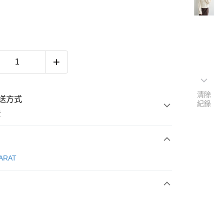
清除
送方式
紀錄
費
次付款
CARAT
付款