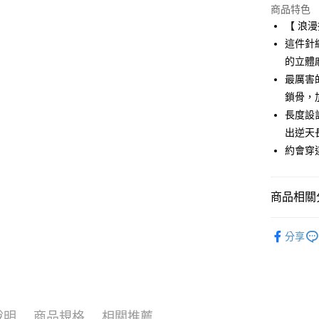
商品特色
街口支付
【 浪
悠遊付
這件針
的立體
AFTEE先
最厲害
相關說明
【關於「A
鎖骨，
ATM付款
AFTEE
長度設
便利好安
出逆天
１．簡單
２．便利
約會穿
運送方式
３．安心
全家取貨
【「AFT
免運費
商品相關分
１．於結帳
付」結帳
付款後全
２．訂單
🌼 LILLIA
３．收到繳
分享
免運費
▶女裝
／ATM／
※ 請注意
萊爾富取
🌼 LILLIA
絡購買商品
先享後付
免運費
🌼 LILLIA
※ 交易是
是否繳費成
付款後萊
說明
商品規格
相關推薦
🌸2026 