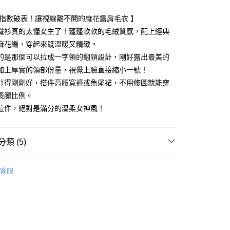
漫指數破表！讓視線離不開的麻花露肩毛衣 】
織衫真的太懂女生了！蓬蓬軟軟的毛絨質感，配上經典
麻花編，穿起來既溫暖又精緻。
享後付
的是那個可以拉成一字領的翻領設計，剛好露出最美的
FTEE先享後付」】
加上厚實的領部份量，視覺上臉直接縮小一號！
先享後付是「在收到商品之後才付款」的支付方式。 讓您購物簡單
計得剛剛好，搭件高腰寬褲或魚尾裙，不用修圖就能穿
心！
長腿比例。
：不需註冊會員、不需綁卡、不需儲值。
：只要手機號碼，簡訊認證，即可結帳。
這件，絕對是滿分的溫柔女神風！
：先確認商品／服務後，再付款。
付款
EE先享後付」結帳流程】
類 (5)
方式選擇「AFTEE先享後付」後，將跳轉至「AFTEE先享後
頁面，進行簡訊認證並確認金額後，即可完成結帳。
家取貨
成立數日內，您將收到繳費通知簡訊。
N CARAT
上衣 トップス
費通知簡訊後14天內，點擊此簡訊中的連結，可透過四大超商
客服
上衣
針織衫/毛衣
網路銀行／等多元方式進行付款，方視為交易完成。
：結帳手續完成當下不需立刻繳費，但若您需要取消訂單，請聯
貨付款
N CARAT
🌸26春夏商品
的店家。未經商家同意取消之訂單仍視為有效，需透過AFTEE
繳納相關費用。
N CARAT
✨春夏單品5折起
否成功請以「AFTEE先享後付 」之結帳頁面顯示為準，若有關於
功／繳費後需取消欲退款等相關疑問，請聯繫「AFTEE先享後
爾富取貨
春夏新品
🤍LILLIAN CARAT