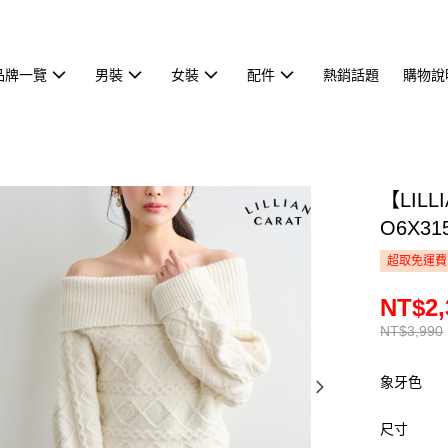
品牌一覽
男裝
女裝
配件
熱銷話題
購物說
【LIL
O6X31
超取免運費
NT$2,
NT$3,990
象牙色
尺寸