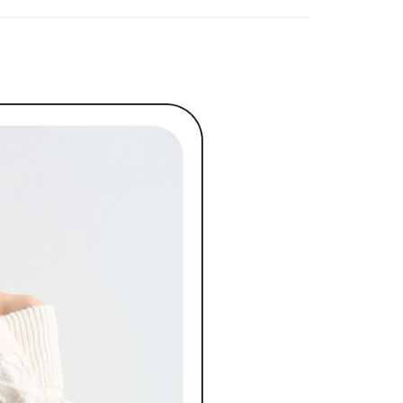
援中心」
https://netprotections.freshdesk.com/support/home
項】
付款
恩沛科技股份有限公司提供之「AFTEE先享後付」服務完成之
依本服務之必要範圍內提供個人資料，並將交易相關給付款項請
讓予恩沛科技股份有限公司。
個人資料處理事宜，請瀏覽以下網址：
1取貨
ee.tw/terms/#terms3
年的使用者請事先徵得法定代理人或監護人之同意方可使用
E先享後付」，若未經同意申辦者引起之損失，本公司不負相關責
AFTEE先享後付」時，將依據個別帳號之用戶狀況，依本公司
核予不同之上限額度；若仍有額度不足之情形，本公司將視審查
用戶進行身份認證。
一人註冊多個帳號或使用他人資訊註冊。若發現惡意使用之情
科技股份有限公司將有權停止該用戶之使用額度並採取法律行