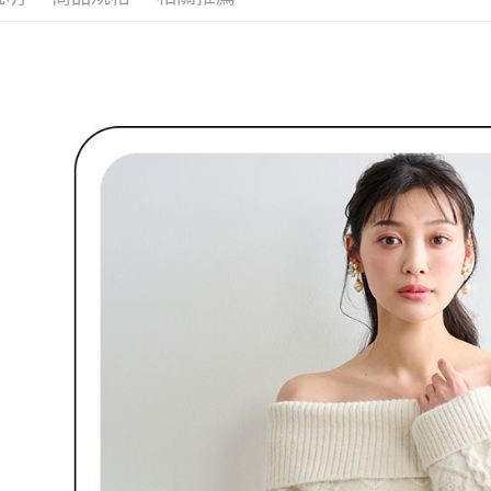
付客戶支
免運費
【注意事
7-11取貨
１．透過由
交易，需
免運費
求債權轉
２．關於
付款後7-1
https://aft
免運費
３．未成
「AFTE
宅配
任。
４．使用「
免運費
即時審查
結果請求
離島宅配
５．嚴禁
免運費
形，恩沛
動。