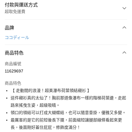
付款與運送方式
超取免運費
付款方式
品牌
信用卡一次付款
ココディール
超商取貨付款
商品特色
LINE Pay
商品編號
Apple Pay
11629697
街口支付
商品特色
悠遊付
【 走動間的浪漫！超美瀑布荷葉領結襯衫 】
AFTEE先享後付
這件襯衫真的太仙了！胸前那道像瀑布一樣的階梯荷葉邊，走起
相關說明
路來搖曳生姿，超級吸睛。
【關於「AFTEE先享後付」】
領口的領結可以打成大蝴蝶結，也可以隨意垂掛，優雅又多變。
ATM付款
AFTEE先享後付是「在收到商品之後才付款」的支付方式。 讓您購物簡單
最厲害的是它的前短後長下擺，前面縮短讓腿部線條看起來更
便利好安心！
１．簡單：不需註冊會員、不需綁卡、不需儲值。
長，後面剛好蓋住屁屁，修飾度滿分！
運送方式
２．便利：只要手機號碼，簡訊認證，即可結帳。