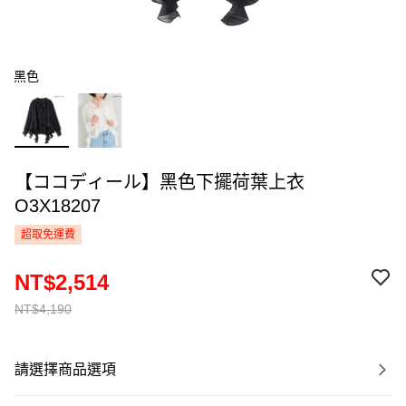
黑色
【ココディール】黑色下擺荷葉上衣
O3X18207
超取免運費
NT$2,514
NT$4,190
請選擇商品選項