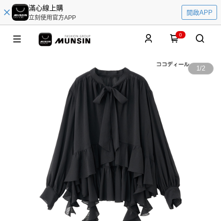
滿心線上購
開啟APP
立刻使用官方APP
0
1
/
2