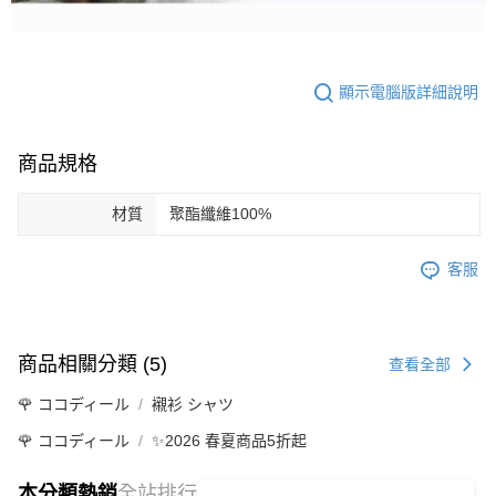
顯示電腦版詳細說明
商品規格
材質
聚酯纖維100%
客服
商品相關分類 (5)
查看全部
🌹 ココディール
襯衫 シャツ
🌹 ココディール
✨2026 春夏商品5折起
本分類熱銷
全站排行