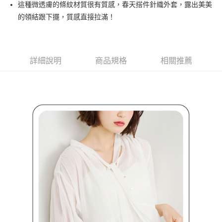
這種微透膚的條紋材質很有質感，春天搭件針織外套，露出美美
３．安心：先確認商品／服務後，再付款。
全家取貨付款
的領結跟下擺，質感直接拉滿！
免運費
【「AFTEE先享後付」結帳流程】
１．於結帳方式選擇「AFTEE先享後付」後，將跳轉至「AFTEE先享後付」
付款後全家取貨
結帳頁面，進行簡訊認證並確認金額後，即可完成結帳。
２．訂單成立數日內，您將收到繳費通知簡訊。
免運費
詳細說明
商品規格
相關推薦
３．收到繳費通知簡訊後14天內，點擊此簡訊中的連結，可透過四大超商／
ATM／網路銀行／等多元方式進行付款，方視為交易完成。
萊爾富取貨付款
※ 請注意：結帳手續完成當下不需立刻繳費，但若您需要取消訂單，請聯絡
免運費
購買商品的店家。未經商家同意取消之訂單仍視為有效，需透過AFTEE先享
後付繳納相關費用。
付款後萊爾富取貨
※ 交易是否成功請以「AFTEE先享後付 」之結帳頁面顯示為準，若有關於
是否繳費成功／繳費後需取消欲退款等相關疑問，請聯繫「AFTEE先享後付
免運費
客戶支援中心」
https://netprotections.freshdesk.com/support/home
7-11取貨付款
【注意事項】
１．透過由恩沛科技股份有限公司提供之「AFTEE先享後付」服務完成之交
免運費
易，需依本服務之必要範圍內提供個人資料，並將交易相關給付款項請求債
權轉讓予恩沛科技股份有限公司。
付款後7-11取貨
２．關於個人資料處理事宜，請瀏覽以下網址：
免運費
https://aftee.tw/terms/#terms3
３．未成年的使用者請事先徵得法定代理人或監護人之同意方可使用
宅配
「AFTEE先享後付」，若未經同意申辦者引起之損失，本公司不負相關責
任。
免運費