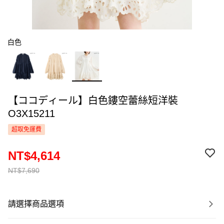
白色
【ココディール】白色鏤空蕾絲短洋裝
O3X15211
超取免運費
NT$4,614
NT$7,690
請選擇商品選項