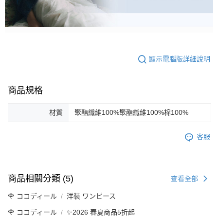
顯示電腦版詳細說明
商品規格
材質
聚酯纖維100%聚酯纖維100%棉100%
客服
商品相關分類 (5)
查看全部
🌹 ココディール
洋裝 ワンピース
🌹 ココディール
✨2026 春夏商品5折起