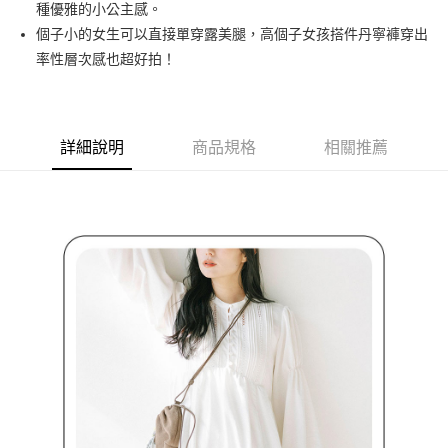
種優雅的小公主感。
３．安心：先確認商品／服務後，再付款。
全家取貨付款
個子小的女生可以直接單穿露美腿，高個子女孩搭件丹寧褲穿出
免運費
【「AFTEE先享後付」結帳流程】
率性層次感也超好拍！
１．於結帳方式選擇「AFTEE先享後付」後，將跳轉至「AFTEE先享後付」
付款後全家取貨
結帳頁面，進行簡訊認證並確認金額後，即可完成結帳。
２．訂單成立數日內，您將收到繳費通知簡訊。
免運費
３．收到繳費通知簡訊後14天內，點擊此簡訊中的連結，可透過四大超商／
ATM／網路銀行／等多元方式進行付款，方視為交易完成。
詳細說明
商品規格
相關推薦
萊爾富取貨付款
※ 請注意：結帳手續完成當下不需立刻繳費，但若您需要取消訂單，請聯絡
免運費
購買商品的店家。未經商家同意取消之訂單仍視為有效，需透過AFTEE先享
後付繳納相關費用。
付款後萊爾富取貨
※ 交易是否成功請以「AFTEE先享後付 」之結帳頁面顯示為準，若有關於
是否繳費成功／繳費後需取消欲退款等相關疑問，請聯繫「AFTEE先享後付
免運費
客戶支援中心」
https://netprotections.freshdesk.com/support/home
7-11取貨付款
【注意事項】
１．透過由恩沛科技股份有限公司提供之「AFTEE先享後付」服務完成之交
免運費
易，需依本服務之必要範圍內提供個人資料，並將交易相關給付款項請求債
權轉讓予恩沛科技股份有限公司。
付款後7-11取貨
２．關於個人資料處理事宜，請瀏覽以下網址：
免運費
https://aftee.tw/terms/#terms3
３．未成年的使用者請事先徵得法定代理人或監護人之同意方可使用
宅配
「AFTEE先享後付」，若未經同意申辦者引起之損失，本公司不負相關責
任。
免運費