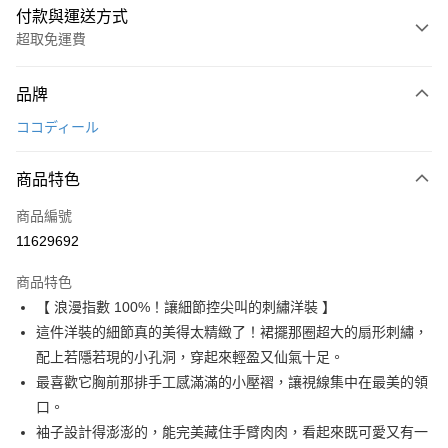
付款與運送方式
超取免運費
付款方式
品牌
信用卡一次付款
ココディール
超商取貨付款
商品特色
LINE Pay
商品編號
Apple Pay
11629692
街口支付
商品特色
悠遊付
【 浪漫指數 100%！讓細節控尖叫的刺繡洋裝 】
AFTEE先享後付
這件洋裝的細節真的美得太精緻了！裙擺那圈超大的扇形刺繡，
相關說明
配上若隱若現的小孔洞，穿起來輕盈又仙氣十足。
【關於「AFTEE先享後付」】
最喜歡它胸前那排手工感滿滿的小壓褶，讓視線集中在最美的領
ATM付款
AFTEE先享後付是「在收到商品之後才付款」的支付方式。 讓您購物簡單
口。
便利好安心！
１．簡單：不需註冊會員、不需綁卡、不需儲值。
袖子設計得澎澎的，能完美藏住手臂肉肉，看起來既可愛又有一
運送方式
２．便利：只要手機號碼，簡訊認證，即可結帳。