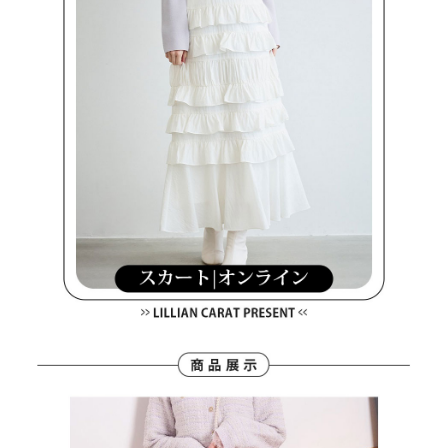
客戶支援中心」
https://netprotections.freshdesk.com/support/home
7-11取貨付款
【注意事項】
１．透過由恩沛科技股份有限公司提供之「AFTEE先享後付」服務完成之交
免運費
易，需依本服務之必要範圍內提供個人資料，並將交易相關給付款項請求債
權轉讓予恩沛科技股份有限公司。
付款後7-11取貨
２．關於個人資料處理事宜，請瀏覽以下網址：
免運費
https://aftee.tw/terms/#terms3
３．未成年的使用者請事先徵得法定代理人或監護人之同意方可使用
宅配
「AFTEE先享後付」，若未經同意申辦者引起之損失，本公司不負相關責
任。
免運費
４．使用「AFTEE先享後付」時，將依據個別帳號之用戶狀況，依本公司即
時審查核予不同之上限額度；若仍有額度不足之情形，本公司將視審查結果
離島宅配
請求用戶進行身份認證。
免運費
５．嚴禁一人註冊多個帳號或使用他人資訊註冊。若發現惡意使用之情形，
恩沛科技股份有限公司將有權停止該用戶之使用額度並採取法律行動。