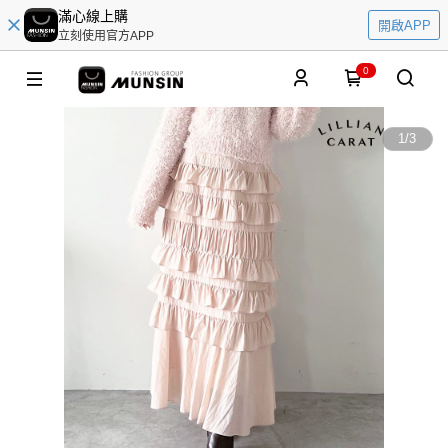
滿心線上購
開啟APP
立刻使用官方APP
0
1
/
3