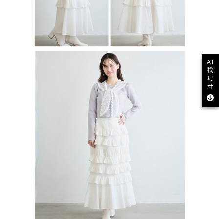
AI
找
尺
寸