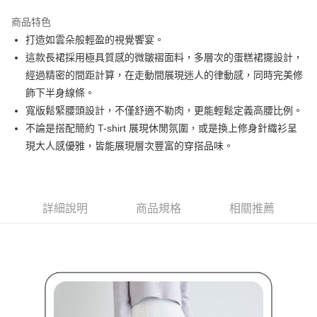
街口支付
商品特色
悠遊付
打造如雲朵般輕盈的視覺饗宴。
AFTEE先享後付
這款長裙採用極具質感的微皺褶面料，多層次的蛋糕裙擺設計，
相關說明
經過精密的間距計算，在走動間展現迷人的律動感，同時完美修
【關於「AFTEE先享後付」】
飾下半身線條。
ATM付款
AFTEE先享後付是「在收到商品之後才付款」的支付方式。 讓您購物簡單
寬版鬆緊腰頭設計，不僅舒適不勒肉，更能輕鬆定義高腰比例。
便利好安心！
１．簡單：不需註冊會員、不需綁卡、不需儲值。
不論是搭配簡約 T-shirt 展現休閒氛圍，或是換上修身針織衫呈
運送方式
２．便利：只要手機號碼，簡訊認證，即可結帳。
現大人感優雅，皆能展現層次豐富的穿搭品味。
３．安心：先確認商品／服務後，再付款。
全家取貨付款
免運費
【「AFTEE先享後付」結帳流程】
１．於結帳方式選擇「AFTEE先享後付」後，將跳轉至「AFTEE先享後付」
付款後全家取貨
結帳頁面，進行簡訊認證並確認金額後，即可完成結帳。
詳細說明
商品規格
相關推薦
２．訂單成立數日內，您將收到繳費通知簡訊。
免運費
３．收到繳費通知簡訊後14天內，點擊此簡訊中的連結，可透過四大超商／
ATM／網路銀行／等多元方式進行付款，方視為交易完成。
萊爾富取貨付款
※ 請注意：結帳手續完成當下不需立刻繳費，但若您需要取消訂單，請聯絡
免運費
購買商品的店家。未經商家同意取消之訂單仍視為有效，需透過AFTEE先享
後付繳納相關費用。
付款後萊爾富取貨
※ 交易是否成功請以「AFTEE先享後付 」之結帳頁面顯示為準，若有關於
是否繳費成功／繳費後需取消欲退款等相關疑問，請聯繫「AFTEE先享後付
免運費