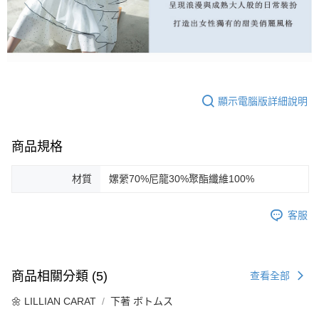
顯示電腦版詳細說明
商品規格
材質
嫘縈70%尼龍30%聚酯纖維100%
客服
商品相關分類 (5)
查看全部
🌼 LILLIAN CARAT
下著 ボトムス