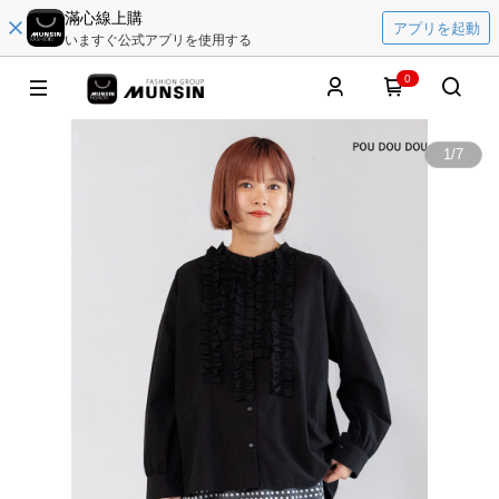
滿心線上購
アプリを起動
いますぐ公式アプリを使用する
0
1
/
7