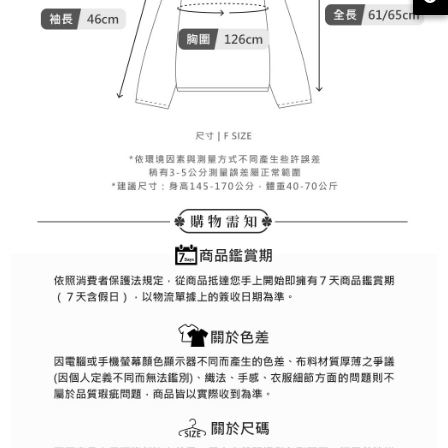
約商品や商品到着日が比較的遅い商品）。そのため、商品到着の有無に関
7-11取貨付款
わらず、AFTEEで指定された期限内にお支払いください。
送料無料
二、支払い限度額
付款後7-11取貨
1.初回 AFTEEを ご利用の際に、認証結果及び当社の審査の結果に基づ
き、限度額が設定されます。
送料無料
2.決済金額は最低NT$20です。
3.現在、台湾の会員のみご利用いただけます。
宅配
三、利用規約「AFTEE代金後払い」（以下当サービスという）はネットプ
送料無料
ロテクションズ（以下 AFTEE という）が提供し、AFTEEが代金を徴収し
ます。当サービスご利用の際に提供しなければならない個人情報（注文者
離島宅配
の氏名、電話番号、受取人の氏名、電話番号、受取人住所を含むがこれに
送料無料
限らない）は、AFTEEに渡され当サービスで必要な範囲内で利用されま
す。AFTEEの個人情報の収集、処理、利用について、詳細はAFTEE公式ホ
ームページの『個人情報の収集、処理及び利用に関する声明』をご参照く
ださい（
https://aftee.tw/privacypolicy/
）。
AFTEEの初回ご利用の際に、審査を通過すれば、最高額がNT$10,000にな
ります。支払い期限を過ぎた場合、その金額に基づいて年利20%の遅延滞
納金が加算されます。未成年の利用者は、事前に法定代理人または後見人
の同意を得ればAFTEEをご利用いただけます。
個人情報の処理、利用について疑問がある、または関連する法律の権利を