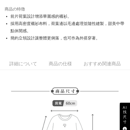
JKOPAY
商品の特徴
Easy Wallet
前片荷葉設計增添華麗感的襯衫。
AFTEE代金後払い
採用高密度襯衫布料，荷葉邊以毛邊處理並隨性縫製，甜美中帶
説明
點休閒感。
一、 AFTEE代金後払いについて
簡約立領設計讓整體更俐落，也可作為外搭穿著。
ATM払い
1.お支払い方法でAFTEE代金後払いを選択すると、携帯電話認証ウィンド
ウが表示されます。
2.SMSで認証してお支払い手続を進めてください。
配送方法
3.注文するときのお支払いは不要です。商品はご指定の住所に配送されま
す。
全家取貨付款
詳細について
商品の仕様
おすすめ関連商品
4.ご注文が完了すると、携帯に支払い通知のSMSが届きます。アプリ会員
送料無料
の場合は、AFTEE アプリプッシュ通知が届きます。
5.商品受け取り時のお支払いは不要です。商品を確かめてから、SMSまた
付款後全家取貨
はアプリの通知に従って、4大コンビニ、またはATM/オンラインバンキン
グでお支払いください。
送料無料
代金納付期限は最短で 14 日以内ですので、ご注意ください。AFTEE アプ
萊爾富取貨付款
リをダウンロードして AFTEE 会員になるとお支払い期限を最長 45 日以内
AI
送料無料
まで延長できます。
找
尺
付款後萊爾富取貨
お支払期限は、ショップが請求した期日と、AFTEEで延長できる日数をも
寸
とに計算されます。AFTEEで注文すると、商品を受け取るまで支払い期限
送料無料
を延長できますが、商品を期限内に受け取れない場合があります（例：予