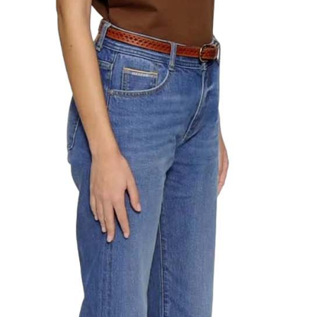
離島宅配
これに限ら
送料無料
されます。
AFTEE
明』をご
AFTEE
なります。
延滞納金
後見人の同
個人情報
を行使し
cs_tw@netp
を、必要な
AFTEE
意いただ