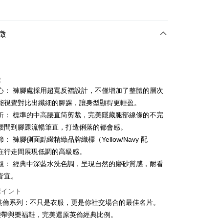
カード1回払い
店頭代金引換
徴
徴
心： 褲腳處採用超寬反褶設計，不僅增加了整體的層次
t
能視覺對比出纖細的腳踝，讓身型顯得更輕盈。
析： 標準的中高腰直筒剪裁，完美隱藏腿部線條的不完
ter
腰間到腳踝流暢筆直，打造俐落的都會感。
 Later 使用説明】
： 褲腳側面點綴精緻品牌織標（Yellow/Navy 配
代金後払い
ービスは台湾大哥大によって提供され、台湾大哥大のユーザーは
在行走間展現低調的高級感。
請なしで即時に利用可能です。
方法で「OP Pay Later」を選択すると、注文が成立した後に自
觀： 經典中深藍水洗色調，呈現自然的磨砂質感，耐看
TEE代金後払いについて
 Pay Later の取引プロセスに移行し、携帯番号を確認後、分割
い方法でAFTEE代金後払いを選択すると、携帯電話認証ウィン
皆宜。
数や支払い期限を選択し、支払いを確認すると取引が完了しま
示されます。
ポイント
で認証してお支払い手続を進めてください。
の承認額、分割回数および費用については、後続の取引確認ペー
るときのお支払いは不要です。商品はご指定の住所に配送されま
S 英倫系列：不只是衣服，更是你社交場合的最佳名片。
とします。
腰帶與樂福鞋，完美還原英倫經典比例。
成立後30分以内に確認取引を行わない場合や審査が通過しない場
が完了すると、携帯に支払い通知のSMSが届きます。アプリ会