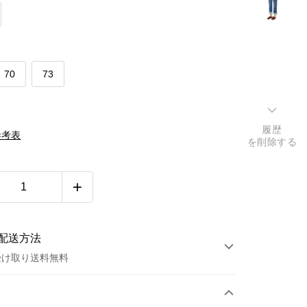
70
73
履歴
參考表
を削除する
配送方法
受け取り送料無料
方法