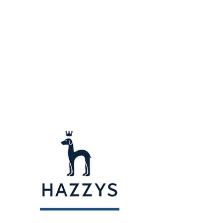
ない）は、AFTEEに渡され当サービスで必要な範囲内で利用
AFTEEの個人情報の収集、処理、利用について、詳細は
公式ホームページの『個人情報の収集、処理及び利用に関する声
参照ください（
https://aftee.tw/privacypolicy/
）。
の初回ご利用の際に、審査を通過すれば、最高額がNT$10,000に
支払い期限を過ぎた場合、その金額に基づいて年利20%の遅
が加算されます。未成年の利用者は、事前に法定代理人または
意を得ればAFTEEをご利用いただけます。
の処理、利用について疑問がある、または関連する法律の権利
たい場合は、ネットプロテクションズ
rotections.co.jp
にご連絡ください。上記に示した個人情報
購入注文書とあわせてAFTEEにご提供いただく、または
にあなたの個人情報の収集、処理、利用を許可することににご同
けない場合は、当サービスを選択しないでください。