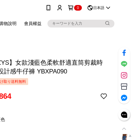
0
日本語
購物說明
會員權益
ZZYS】女款淺藍色柔軟舒適直筒剪裁時
計感牛仔褲 YBXPA090
け取り送料無料
864
藍色