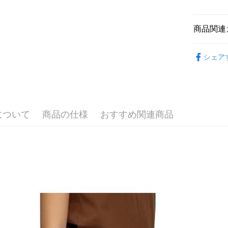
全家取貨
合、注文
員の場合は
が発生し
送料無料
5.商品受
評価内容
たはアプリ
商品関連
付款後全
ングでお
送料無料
🐕‍🦺 HAZZ
【支払い
代金納付期
シェア
1. 分割払
プリをダウ
▶女裝
萊爾富取
の締め日後
以内まで
2. SM
送料無料
▶女裝
湾大直営店
お支払期限
で支払い
🌸2026 
付款後萊
もとに計算
期限を延
について
商品の仕様
おすすめ関連商品
送料無料
🐕‍🦺 HAZZ
【注意事
（例：予
1. 本サ
の有無に関
7-11取貨
よって提
スを購入
二、支払
送料無料
渡した後
1.初回 
す。
き、限度
付款後7-1
2. 「OP
2.決済金額
送料無料
人情報（
3.現在、
処理およ
宅配
報の確認
三、利用規
3. 完全
プロテクシ
送料無料
ださい：
ht
します。
文者の氏