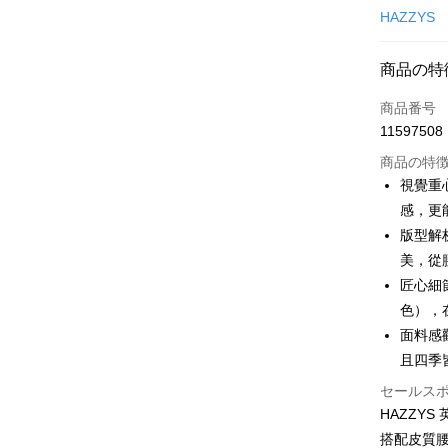
クレジット
HAZZYS
コンビニ
商品の特
LINE Pay
商品番号
Apple Pay
11597508
JKOPAY
商品の特
視覺重
Easy Walle
感，更
版型解
OP Pay La
説明
美，從
【OP Pay
匠心細節
AFTEE
1. 本サ
色），
追加の申
説明
2. 支払い
面料感
一、 AF
ATM払い
動的に OP
1.お支払
且四季
払いの回
ドウが表
す。
セールス
2.SMS
3. 実際
3.注文す
HAZZY
配送方法
ジを基準
す。
搭配皮質
4. 注文
4.ご注文