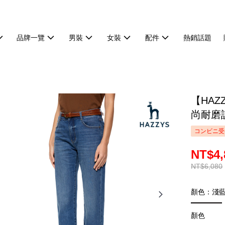
品牌一覽
男裝
女裝
配件
熱銷話題
【HA
尚耐磨設
コンビニ受
NT$4,
NT$6,080
顏色：淺
顏色