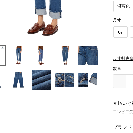
淺藍色
尺寸
67
尺寸對應
数量
支払いと
コンビニ
お支払い
ブランド