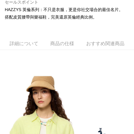
1. 本サービスは台湾大哥大によって提供され、台湾大哥大のユーザーは追
セールスポイント
加の申請なしで即時に利用可能です。
説明
HAZZYS 英倫系列：不只是衣服，更是你社交場合的最佳名片。
2. 支払い方法で「OP Pay Later」を選択すると、注文が成立した後に自動
一、 AFTEE代金後払いについて
的に OP Pay Later の取引プロセスに移行し、携帯番号を確認後、分割払
搭配皮質腰帶與樂福鞋，完美還原英倫經典比例。
ATM払い
1.お支払い方法でAFTEE代金後払いを選択すると、携帯電話認証ウィンド
いの回数や支払い期限を選択し、支払いを確認すると取引が完了します。
ウが表示されます。
3. 実際の承認額、分割回数および費用については、後続の取引確認ページ
2.SMSで認証してお支払い手続を進めてください。
配送方法
を基準とします。
3.注文するときのお支払いは不要です。商品はご指定の住所に配送されま
4. 注文成立後30分以内に確認取引を行わない場合や審査が通過しない場
す。
全家取貨付款
合、注文は自動的にキャンセルされます。「転専審査」に未通過の状況が
詳細について
商品の仕様
おすすめ関連商品
4.ご注文が完了すると、携帯に支払い通知のSMSが届きます。アプリ会員
発生した場合は、システムの評価基準に達していないことを意味し、評価
送料無料
の場合は、AFTEE アプリプッシュ通知が届きます。
内容についての説明はいたしかねます。
5.商品受け取り時のお支払いは不要です。商品を確かめてから、SMSまた
付款後全家取貨
はアプリの通知に従って、4大コンビニ、またはATM/オンラインバンキン
グでお支払いください。
送料無料
【支払い方法の説明】
1. 分割払いの金額は電信請求書に統合されず、「OP Pay Later」は毎月の
代金納付期限は最短で 14 日以内ですので、ご注意ください。AFTEE アプ
萊爾富取貨付款
締め日後に支払いリマインダーのSMSを送信します。
リをダウンロードして AFTEE 会員になるとお支払い期限を最長 45 日以内
2. SMSのリンクを通じて請求書を開いた後、「コンビニバーコード／台湾
送料無料
まで延長できます。
大直営店舗／銀行振込／街口支払い／iPASS MONEY」などのチャネルで
支払いを選択できます。
付款後萊爾富取貨
お支払期限は、ショップが請求した期日と、AFTEEで延長できる日数をも
とに計算されます。AFTEEで注文すると、商品を受け取るまで支払い期限
送料無料
【注意事項】
を延長できますが、商品を期限内に受け取れない場合があります（例：予
1. 本サービスは「台湾大哥大株式会社」（以下「当社」といいます）によ
約商品や商品到着日が比較的遅い商品）。そのため、商品到着の有無に関
7-11取貨付款
って提供され、ユーザーが取引時に本サービスを通じて商品やサービスを
わらず、AFTEEで指定された期限内にお支払いください。
購入できるようにし、店舗が売買／分割払い売買の債権を当社に譲渡した
送料無料
後、契約に基づいて当社の請求書で帳款を支払うことになります。
二、支払い限度額