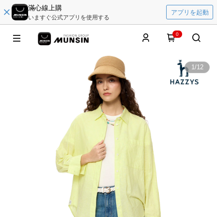
滿心線上購
アプリを起動
いますぐ公式アプリを使用する
0
1
/
12