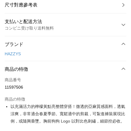
尺寸對應參考表
支払いと配送方法
コンビニ受け取り送料無料
お支払い方法
ブランド
クレジットカード1回払い
HAZZYS
コンビニ店頭代金引換
LINE Pay
商品の特徴
Apple Pay
商品番号
11597506
JKOPAY
商品の特徴
Easy Wallet
以充滿活力的檸檬黃點亮整體穿搭！微透的亞麻質感面料，透氣
OP Pay Later
涼爽，非常適合春夏季節。寬鬆適中的剪裁，可紮進褲裝展現比
説明
例，或隨興垂墜。胸前狗狗 Logo 以對比色刺繡，細節控必收。
【OP Pay Later 使用説明】
AFTEE代金後払い