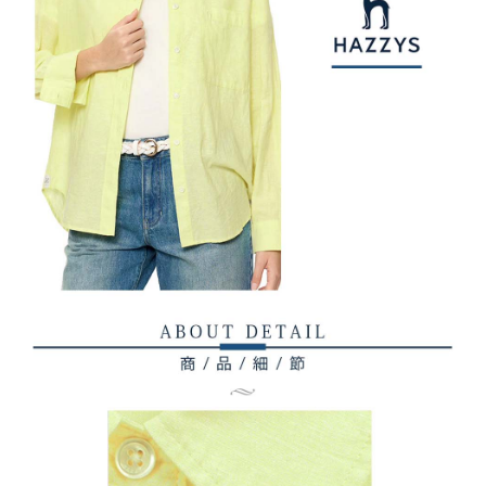
2. 「OP Pay Later」を利用する契約関係の目的から、店舗はあなたの個人
付款後7-11取貨
1.初回 AFTEEを ご利用の際に、認証結果及び当社の審査の結果に基づ
情報（名前、電話または住所を含む）を台湾大哥大に提供し、収集、処理
き、限度額が設定されます。
送料無料
および利用するために、当社があなた本人と分割請求書に必要な情報の確
2.決済金額は最低NT$20です。
認、照合および修正を行います。
3.現在、台湾の会員のみご利用いただけます。
宅配
3. 完全なユーザーサービス規約については、以下のリンクを参照してくだ
さい：
https://oppay.tw/userRule
三、利用規約「AFTEE代金後払い」（以下当サービスという）はネットプ
送料無料
ロテクションズ（以下 AFTEE という）が提供し、AFTEEが代金を徴収し
ます。当サービスご利用の際に提供しなければならない個人情報（注文者
離島宅配
の氏名、電話番号、受取人の氏名、電話番号、受取人住所を含むがこれに
送料無料
限らない）は、AFTEEに渡され当サービスで必要な範囲内で利用されま
す。AFTEEの個人情報の収集、処理、利用について、詳細はAFTEE公式ホ
ームページの『個人情報の収集、処理及び利用に関する声明』をご参照く
ださい（
https://aftee.tw/privacypolicy/
）。
AFTEEの初回ご利用の際に、審査を通過すれば、最高額がNT$10,000にな
ります。支払い期限を過ぎた場合、その金額に基づいて年利20%の遅延滞
納金が加算されます。未成年の利用者は、事前に法定代理人または後見人
の同意を得ればAFTEEをご利用いただけます。
個人情報の処理、利用について疑問がある、または関連する法律の権利を
行使したい場合は、ネットプロテクションズ
cs_tw@netprotections.co.jp
にご連絡ください。上記に示した個人情報を、必要な購入注文書とあわせ
てAFTEEにご提供いただく、またはAFTEEにあなたの個人情報の収集、処
理、利用を許可することににご同意いただけない場合は、当サービスを選
択しないでください。