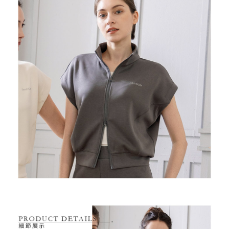
7-11取貨付款
【注意事項】
１．透過由恩沛科技股份有限公司提供之「AFTEE先享後付」服務完成之交
免運費
易，需依本服務之必要範圍內提供個人資料，並將交易相關給付款項請求債
權轉讓予恩沛科技股份有限公司。
付款後7-11取貨
２．關於個人資料處理事宜，請瀏覽以下網址：
免運費
https://aftee.tw/terms/#terms3
３．未成年的使用者請事先徵得法定代理人或監護人之同意方可使用
宅配
「AFTEE先享後付」，若未經同意申辦者引起之損失，本公司不負相關責
任。
免運費
４．使用「AFTEE先享後付」時，將依據個別帳號之用戶狀況，依本公司即
時審查核予不同之上限額度；若仍有額度不足之情形，本公司將視審查結果
離島宅配
請求用戶進行身份認證。
免運費
５．嚴禁一人註冊多個帳號或使用他人資訊註冊。若發現惡意使用之情形，
恩沛科技股份有限公司將有權停止該用戶之使用額度並採取法律行動。