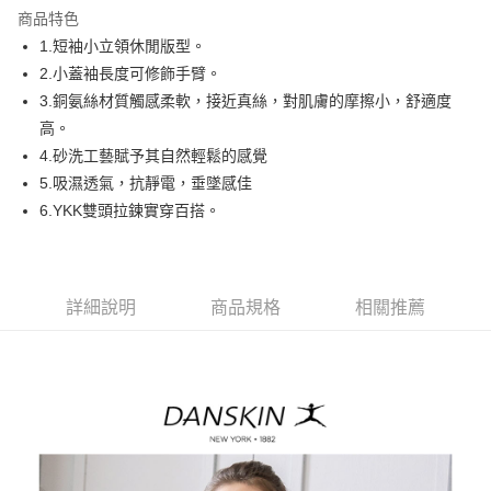
商品特色
悠遊付
1.短袖小立領休閒版型。
AFTEE先享後付
2.小蓋袖長度可修飾手臂。
相關說明
3.銅氨絲材質觸感柔軟，接近真絲，對肌膚的摩擦小，舒適度
【關於「AFTEE先享後付」】
高。
ATM付款
AFTEE先享後付是「在收到商品之後才付款」的支付方式。 讓您購物簡單
4.砂洗工藝賦予其自然輕鬆的感覺
便利好安心！
１．簡單：不需註冊會員、不需綁卡、不需儲值。
5.吸濕透氣，抗靜電，垂墜感佳
運送方式
２．便利：只要手機號碼，簡訊認證，即可結帳。
6.YKK雙頭拉鍊實穿百搭。
３．安心：先確認商品／服務後，再付款。
全家取貨付款
免運費
【「AFTEE先享後付」結帳流程】
１．於結帳方式選擇「AFTEE先享後付」後，將跳轉至「AFTEE先享後付」
付款後全家取貨
結帳頁面，進行簡訊認證並確認金額後，即可完成結帳。
詳細說明
商品規格
相關推薦
２．訂單成立數日內，您將收到繳費通知簡訊。
免運費
３．收到繳費通知簡訊後14天內，點擊此簡訊中的連結，可透過四大超商／
ATM／網路銀行／等多元方式進行付款，方視為交易完成。
萊爾富取貨付款
※ 請注意：結帳手續完成當下不需立刻繳費，但若您需要取消訂單，請聯絡
免運費
購買商品的店家。未經商家同意取消之訂單仍視為有效，需透過AFTEE先享
後付繳納相關費用。
付款後萊爾富取貨
※ 交易是否成功請以「AFTEE先享後付 」之結帳頁面顯示為準，若有關於
是否繳費成功／繳費後需取消欲退款等相關疑問，請聯繫「AFTEE先享後付
免運費
客戶支援中心」
https://netprotections.freshdesk.com/support/home