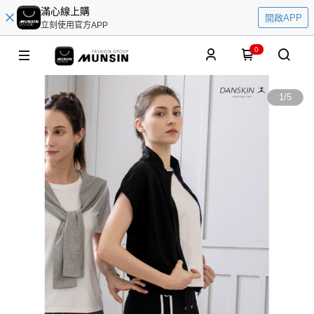
滿心線上購
開啟APP
立刻使用官方APP
0
1
/
5