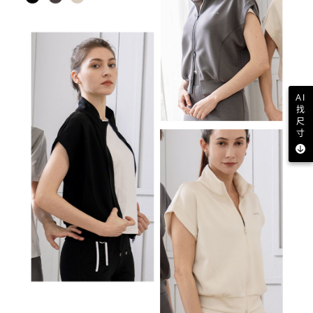
AI
找
尺
寸