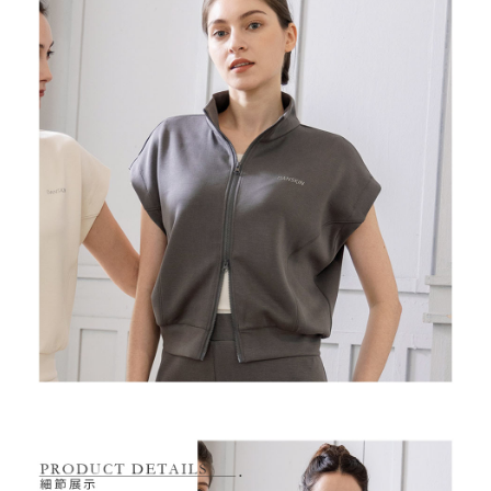
7-11取貨付款
【注意事項】
１．透過由恩沛科技股份有限公司提供之「AFTEE先享後付」服務完成之交
免運費
易，需依本服務之必要範圍內提供個人資料，並將交易相關給付款項請求債
權轉讓予恩沛科技股份有限公司。
付款後7-11取貨
２．關於個人資料處理事宜，請瀏覽以下網址：
免運費
https://aftee.tw/terms/#terms3
３．未成年的使用者請事先徵得法定代理人或監護人之同意方可使用
宅配
「AFTEE先享後付」，若未經同意申辦者引起之損失，本公司不負相關責
任。
免運費
４．使用「AFTEE先享後付」時，將依據個別帳號之用戶狀況，依本公司即
時審查核予不同之上限額度；若仍有額度不足之情形，本公司將視審查結果
離島宅配
請求用戶進行身份認證。
免運費
５．嚴禁一人註冊多個帳號或使用他人資訊註冊。若發現惡意使用之情形，
恩沛科技股份有限公司將有權停止該用戶之使用額度並採取法律行動。