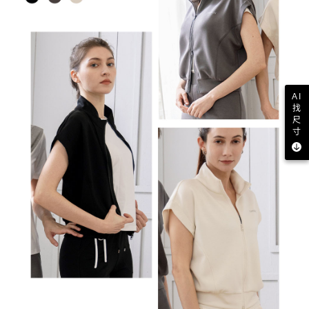
AI
找
尺
寸