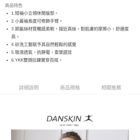
商品特色
悠遊付
1.短袖小立領休閒版型。
AFTEE先享後付
2.小蓋袖長度可修飾手臂。
相關說明
3.銅氨絲材質觸感柔軟，接近真絲，對肌膚的摩擦小，舒適度
【關於「AFTEE先享後付」】
高。
ATM付款
AFTEE先享後付是「在收到商品之後才付款」的支付方式。 讓您購物簡單
4.砂洗工藝賦予其自然輕鬆的感覺
便利好安心！
１．簡單：不需註冊會員、不需綁卡、不需儲值。
5.吸濕透氣，抗靜電，垂墜感佳
運送方式
２．便利：只要手機號碼，簡訊認證，即可結帳。
6.YKK雙頭拉鍊實穿百搭。
３．安心：先確認商品／服務後，再付款。
全家取貨付款
免運費
【「AFTEE先享後付」結帳流程】
１．於結帳方式選擇「AFTEE先享後付」後，將跳轉至「AFTEE先享後付」
付款後全家取貨
結帳頁面，進行簡訊認證並確認金額後，即可完成結帳。
詳細說明
商品規格
相關推薦
２．訂單成立數日內，您將收到繳費通知簡訊。
免運費
３．收到繳費通知簡訊後14天內，點擊此簡訊中的連結，可透過四大超商／
ATM／網路銀行／等多元方式進行付款，方視為交易完成。
萊爾富取貨付款
※ 請注意：結帳手續完成當下不需立刻繳費，但若您需要取消訂單，請聯絡
免運費
購買商品的店家。未經商家同意取消之訂單仍視為有效，需透過AFTEE先享
後付繳納相關費用。
付款後萊爾富取貨
※ 交易是否成功請以「AFTEE先享後付 」之結帳頁面顯示為準，若有關於
是否繳費成功／繳費後需取消欲退款等相關疑問，請聯繫「AFTEE先享後付
免運費
客戶支援中心」
https://netprotections.freshdesk.com/support/home