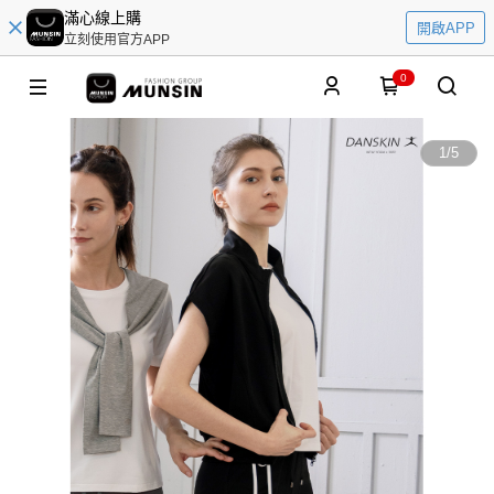
滿心線上購
開啟APP
立刻使用官方APP
0
1
/
5