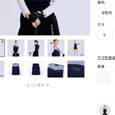
顏色
深藍色
尺寸
S
尺寸對應
数量
もっと見る