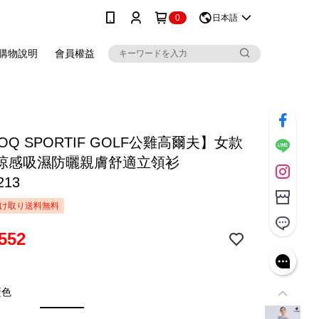
0
日本語
購物說明
會員權益
COQ SPORTIF GOLF公雞高爾夫】女款
涼感吸濕防曬親膚舒適立領衫
213
け取り送料無料
552
藍色