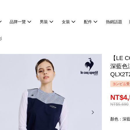
品牌一覽
男裝
女裝
配件
熱銷話題
衫
【LE 
深藍色
QLX2T
コンビニ受
NT$4,
NT$5,690
顏色：深