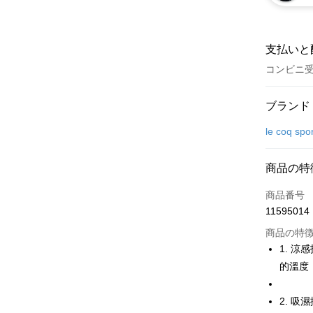
支払いと
コンビニ
お支払い
ブランド
クレジット
le coq spo
コンビニ
商品の特
LINE Pay
商品番号
Apple Pay
11595014
JKOPAY
商品の特
1. 
Easy Walle
的溫度
OP Pay La
説明
2. 