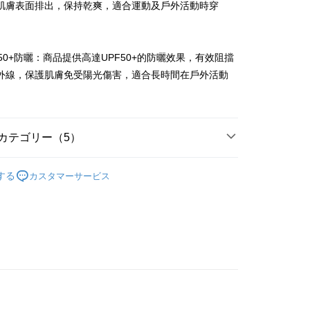
 Later 使用説明】
肌膚表面排出，保持乾爽，適合運動及戶外活動時穿
代金後払い
ービスは台湾大哥大によって提供され、台湾大哥大のユーザーは
請なしで即時に利用可能です。
方法で「OP Pay Later」を選択すると、注文が成立した後に自
TEE代金後払いについて
 Pay Later の取引プロセスに移行し、携帯番号を確認後、分割
い方法でAFTEE代金後払いを選択すると、携帯電話認証ウィン
PF50+防曬：商品提供高達UPF50+的防曬效果，有效阻擋
数や支払い期限を選択し、支払いを確認すると取引が完了しま
示されます。
外線，保護肌膚免受陽光傷害，適合長時間在戶外活動
で認証してお支払い手続を進めてください。
の承認額、分割回数および費用については、後続の取引確認ペー
るときのお支払いは不要です。商品はご指定の住所に配送されま
。
とします。
成立後30分以内に確認取引を行わない場合や審査が通過しない場
が完了すると、携帯に支払い通知のSMSが届きます。アプリ会
付款
は自動的にキャンセルされます。「転専審査」に未通過の状況
、AFTEE アプリプッシュ通知が届きます。
カテゴリー（5）
た場合は、システムの評価基準に達していないことを意味し、
け取り時のお支払いは不要です。商品を確かめてから、SMSま
についての説明はいたしかねます。
の通知に従って、4大コンビニ、またはATM/オンラインバンキ
sportif GOLF
女款 | 短袖POLO/立領衫
家取貨
支払いください。
する
カスタマーサービス
上衣
短袖POLO/立領衫
方法の説明】
限は最短で 14 日以内ですので、ご注意ください。AFTEE ア
いの金額は電信請求書に統合されず、「OP Pay Later」は毎月
ンロードして AFTEE 会員になるとお支払い期限を最長 45 日
貨付款
選｜精選3折起
🌡️熱浪來襲：涼感❎機能❎專區
上衣
に支払いリマインダーのSMSを送信します。
延長できます。
Sのリンクを通じて請求書を開いた後、「コンビニバーコード／台
春夏新品
⛳ le coq sportif Golf公雞高爾夫
舗／銀行振込／街口支払い／iPASS MONEY」などのチャネル
は、ショップが請求した期日と、AFTEEで延長できる日数を
を選択できます。
爾富取貨
されます。AFTEEで注文すると、商品を受け取るまで支払い
sportif GOLF
🏌️‍♂️ 2026春夏商品
長できますが、商品を期限内に受け取れない場合があります
項】
約商品や商品到着日が比較的遅い商品）。そのため、商品到着
ービスは「台湾大哥大株式会社」（以下「当社」といいます）に
わらず、AFTEEで指定された期限内にお支払いください。
付款
供され、ユーザーが取引時に本サービスを通じて商品やサービ