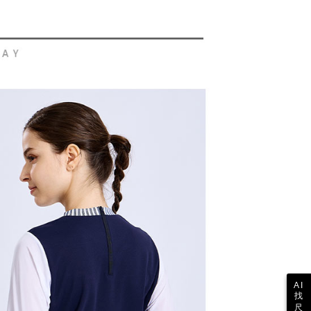
できるようにし、店舗が売買／分割払い売買の債権を当社に譲
い限度額
、契約に基づいて当社の請求書で帳款を支払うことになりま
AFTEEを ご利用の際に、認証結果及び当社の審査の結果に基づ
額が設定されます。
1取貨
 Pay Later」を利用する契約関係の目的から、店舗はあなたの個
は最低NT$20です。
名前、電話または住所を含む）を台湾大哥大に提供し、収集、
台湾の会員のみご利用いただけます。
び利用するために、当社があなた本人と分割請求書に必要な情
、照合および修正を行います。
約「AFTEE代金後払い」（以下当サービスという）はネット
なユーザーサービス規約については、以下のリンクを参照してく
ョンズ（以下 AFTEE という）が提供し、AFTEEが代金を徴収
tps://oppay.tw/userRule
当サービスご利用の際に提供しなければならない個人情報（注
名、電話番号、受取人の氏名、電話番号、受取人住所を含むが
ない）は、AFTEEに渡され当サービスで必要な範囲内で利用
AFTEEの個人情報の収集、処理、利用について、詳細は
公式ホームページの『個人情報の収集、処理及び利用に関する声
参照ください（
https://aftee.tw/privacypolicy/
）。
の初回ご利用の際に、審査を通過すれば、最高額がNT$10,000に
支払い期限を過ぎた場合、その金額に基づいて年利20%の遅
が加算されます。未成年の利用者は、事前に法定代理人または
意を得ればAFTEEをご利用いただけます。
の処理、利用について疑問がある、または関連する法律の権利
たい場合は、ネットプロテクションズ
rotections.co.jp
にご連絡ください。上記に示した個人情報
AI
購入注文書とあわせてAFTEEにご提供いただく、または
找
にあなたの個人情報の収集、処理、利用を許可することににご同
尺