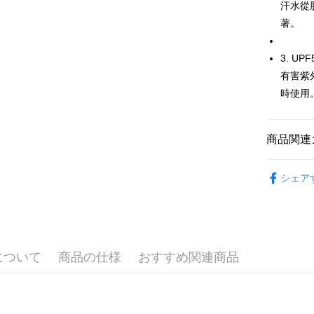
【OP Pay
汗水從
AFTEE
1. 本サ
著。
追加の申
説明
2. 支払い
一、 AF
ATM払い
動的に OP
1.お支払
3. U
払いの回
ドウが表
有害紫
す。
2.SMS
3. 実際
3.注文す
時使用
配送方法
ジを基準
す。
4. 注文
4.ご注文
全家取貨
合、注文
員の場合は
商品関連
が発生し
送料無料
5.商品受
評価内容
たはアプリ
⛳️ le coq 
付款後全
ングでお
シェア
送料無料
▶女裝
【支払い
代金納付期
1. 分割払
プリをダウ
萊爾富取
📍本月精
の締め日後
以内まで
2. SM
送料無料
🌸2026 
湾大直営店
お支払期限
で支払い
について
商品の仕様
おすすめ関連商品
付款後萊
もとに計算
⛳️ le coq 
期限を延
送料無料
【注意事
（例：予
1. 本サ
の有無に関
7-11取貨
よって提