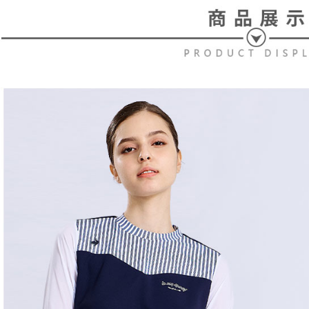
スを購入
二、支払
送料無料
渡した後
1.初回 
す。
き、限度
付款後7-1
2. 「OP
2.決済金額
送料無料
人情報（
3.現在、
処理およ
宅配
報の確認
三、利用規
3. 完全
プロテクシ
送料無料
ださい：
ht
します。
文者の氏
離島宅配
これに限ら
送料無料
されます。
AFTEE
明』をご
AFTEE
なります。
延滞納金
後見人の同
個人情報
を行使し
cs_tw@netp
を、必要な
AFTEE