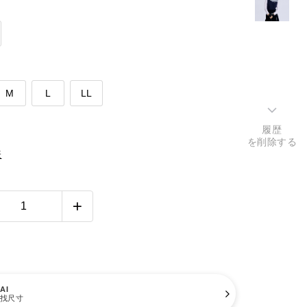
M
L
LL
履歴
を削除する
表
AI
找尺寸