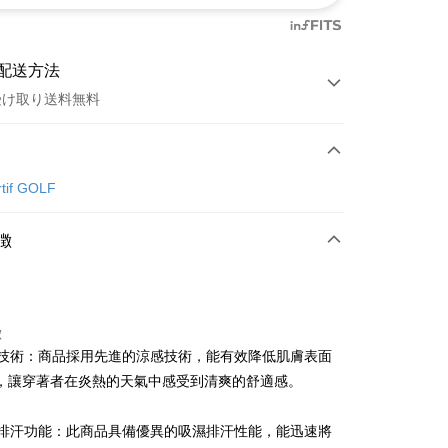
配送方法
受け取り送料無料
方法
カード1回払い
rtif GOLF
店頭代金引換
徴
徴
涼感技術：商品採用先進的涼感技術，能有效降低肌膚表面
t
，讓穿著者在炎熱的天氣中感受到清爽的舒適感。
ter
吸濕排汗功能：此商品具備優異的吸濕排汗性能，能迅速將