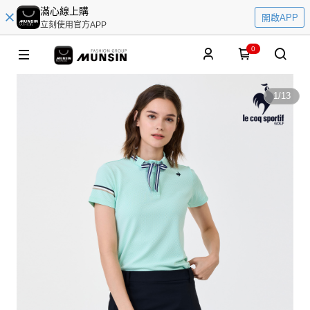
滿心線上購
開啟APP
立刻使用官方APP
0
1
/
13