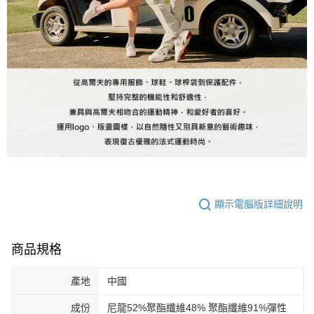
顯示電腦版詳細說明
商品規格
產地
中國
成份
尼龍52%聚酯纖維48% 聚酯纖維91%彈性