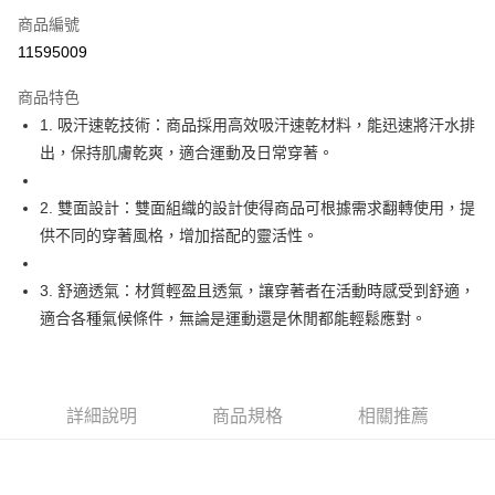
商品編號
Apple Pay
11595009
街口支付
商品特色
悠遊付
1. 吸汗速乾技術：商品採用高效吸汗速乾材料，能迅速將汗水排
大哥付你分期
出，保持肌膚乾爽，適合運動及日常穿著。
相關說明
【大哥付你分期使用說明】
2. 雙面設計：雙面組織的設計使得商品可根據需求翻轉使用，提
AFTEE先享後付
1.本服務由台灣大哥大提供，台灣大哥大用戶可立即使用無須另外申請。
供不同的穿著風格，增加搭配的靈活性。
2.付款方式選擇「大哥付你分期」，訂單成立後會自動跳轉到大哥付的交易
相關說明
流程，驗證手機門號後，選擇欲分期的期數、繳款截止日，確認付款後即完
【關於「AFTEE先享後付」】
成交易。
ATM付款
AFTEE先享後付是「在收到商品之後才付款」的支付方式。 讓您購物簡單
3. 舒適透氣：材質輕盈且透氣，讓穿著者在活動時感受到舒適，
3.實際核准額度、可分期數及費用金額請依後續交易確認頁面所載為準。
便利好安心！
適合各種氣候條件，無論是運動還是休閒都能輕鬆應對。
4.訂單成立30分鐘內，如未前往確認交易或遇審核未通過，訂單將自動取
１．簡單：不需註冊會員、不需綁卡、不需儲值。
運送方式
消。如遇「轉專審核」未通過狀況，表示未達大哥付你分期系統評分，恕無
２．便利：只要手機號碼，簡訊認證，即可結帳。
法說明評估內容。
３．安心：先確認商品／服務後，再付款。
全家取貨付款
【繳款方式說明】
1.分期款項不併入電信帳單，「大哥付你分期」於每月結算日後寄送繳費提
免運費
【「AFTEE先享後付」結帳流程】
詳細說明
商品規格
相關推薦
醒簡訊。
１．於結帳方式選擇「AFTEE先享後付」後，將跳轉至「AFTEE先享後付」
2.透過簡訊連結打開帳單後，可選擇「超商條碼／台灣大直營門市／銀行轉
付款後全家取貨
結帳頁面，進行簡訊認證並確認金額後，即可完成結帳。
帳／街口支付／iPASS MONEY」等通路繳費。
２．訂單成立數日內，您將收到繳費通知簡訊。
免運費
３．收到繳費通知簡訊後14天內，點擊此簡訊中的連結，可透過四大超商／