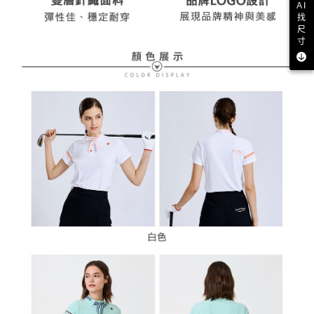
AI
找
尺
寸