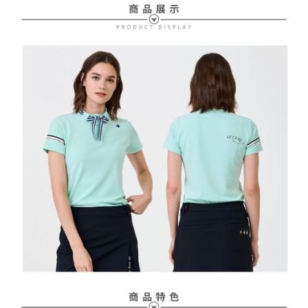
【注意事項】
ATM／網路銀行／等多元方式進行付款，方視為交易完成。
萊爾富取貨付款
1.本服務係由「台灣大哥大股份有限公司」（以下簡稱本公司）所提供，讓
※ 請注意：結帳手續完成當下不需立刻繳費，但若您需要取消訂單，請聯絡
用戶於交易時，得透過本服務購買商品或服務，並由商店將買賣／分期付款
免運費
購買商品的店家。未經商家同意取消之訂單仍視為有效，需透過AFTEE先享
買賣價金債權讓與本公司後，依約使用本公司帳單繳交帳款。
後付繳納相關費用。
2.基於同意付款使用「大哥付你分期」之契約關係目的，商店將以您的個人
付款後萊爾富取貨
※ 交易是否成功請以「AFTEE先享後付 」之結帳頁面顯示為準，若有關於
資料（包含姓名、電話或地址）提供予台灣大哥大進項蒐集、處理及利用，
是否繳費成功／繳費後需取消欲退款等相關疑問，請聯繫「AFTEE先享後付
免運費
由本公司與您本人進行分期帳單所需資料之確認、核對及更正。
客戶支援中心」
https://netprotections.freshdesk.com/support/home
3.完整用戶服務條款，請詳閱以下連結：
https://oppay.tw/userRule
7-11取貨付款
【注意事項】
１．透過由恩沛科技股份有限公司提供之「AFTEE先享後付」服務完成之交
免運費
易，需依本服務之必要範圍內提供個人資料，並將交易相關給付款項請求債
權轉讓予恩沛科技股份有限公司。
付款後7-11取貨
２．關於個人資料處理事宜，請瀏覽以下網址：
免運費
https://aftee.tw/terms/#terms3
３．未成年的使用者請事先徵得法定代理人或監護人之同意方可使用
宅配
「AFTEE先享後付」，若未經同意申辦者引起之損失，本公司不負相關責
任。
免運費
４．使用「AFTEE先享後付」時，將依據個別帳號之用戶狀況，依本公司即
時審查核予不同之上限額度；若仍有額度不足之情形，本公司將視審查結果
離島宅配
請求用戶進行身份認證。
免運費
５．嚴禁一人註冊多個帳號或使用他人資訊註冊。若發現惡意使用之情形，
恩沛科技股份有限公司將有權停止該用戶之使用額度並採取法律行動。