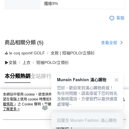
纖維9%
客服
商品相關分類 (5)
查看全部
⛳️ le coq sportif GOLF
女款 | 短袖POLO/立領衫
▶女裝
上衣
短袖POLO/立領衫
本分類熱銷
全站排行
Munsin Fashion 滿心購物
您好，歡迎來到滿心購物商城！
有任何問題，請直接留下您的姓名
本網站中使用 cookie，欲查詢有關本網站使用 cookie 方式之詳情，及若您不希
及聯絡電話，方便我們以最快速度
熱門標籤
望在電腦上使用 cookie 時應如何變更電腦的 cookie 設定，請參閱本網站「
隱私
處理喔~
權條款
」之 Cookie 聲明。您繼續使用本網站即表示您同意本公司得按本網站使
用條款之 Cookie 聲明使用 cookie。
了解更多 >
回覆至 Munsin Fashion 滿心購物
我知道了