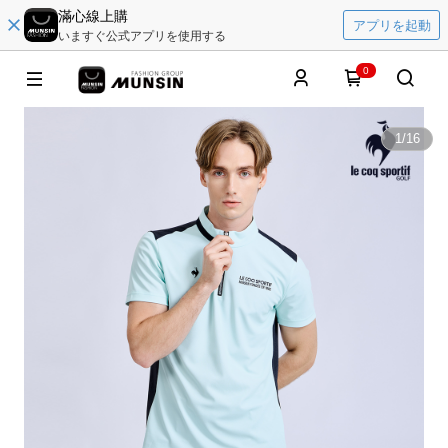
滿心線上購
アプリを起動
いますぐ公式アプリを使用する
0
1
/
16