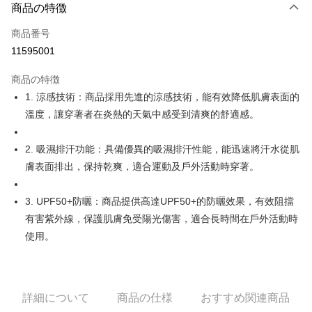
LINE Pay
商品の特徴
Apple Pay
商品番号
11595001
JKOPAY
商品の特徴
Easy Wallet
1. 涼感技術：商品採用先進的涼感技術，能有效降低肌膚表面的
OP Pay Later
溫度，讓穿著者在炎熱的天氣中感受到清爽的舒適感。
説明
【OP Pay Later 使用説明】
2. 吸濕排汗功能：具備優異的吸濕排汗性能，能迅速將汗水從肌
AFTEE代金後払い
1. 本サービスは台湾大哥大によって提供され、台湾大哥大のユーザーは追
膚表面排出，保持乾爽，適合運動及戶外活動時穿著。
加の申請なしで即時に利用可能です。
説明
2. 支払い方法で「OP Pay Later」を選択すると、注文が成立した後に自動
一、 AFTEE代金後払いについて
的に OP Pay Later の取引プロセスに移行し、携帯番号を確認後、分割払
ATM払い
1.お支払い方法でAFTEE代金後払いを選択すると、携帯電話認証ウィンド
3. UPF50+防曬：商品提供高達UPF50+的防曬效果，有效阻擋
いの回数や支払い期限を選択し、支払いを確認すると取引が完了します。
ウが表示されます。
3. 実際の承認額、分割回数および費用については、後続の取引確認ページ
有害紫外線，保護肌膚免受陽光傷害，適合長時間在戶外活動時
2.SMSで認証してお支払い手続を進めてください。
配送方法
を基準とします。
使用。
3.注文するときのお支払いは不要です。商品はご指定の住所に配送されま
4. 注文成立後30分以内に確認取引を行わない場合や審査が通過しない場
す。
全家取貨付款
合、注文は自動的にキャンセルされます。「転専審査」に未通過の状況が
4.ご注文が完了すると、携帯に支払い通知のSMSが届きます。アプリ会員
発生した場合は、システムの評価基準に達していないことを意味し、評価
送料無料
の場合は、AFTEE アプリプッシュ通知が届きます。
内容についての説明はいたしかねます。
5.商品受け取り時のお支払いは不要です。商品を確かめてから、SMSまた
付款後全家取貨
詳細について
商品の仕様
おすすめ関連商品
はアプリの通知に従って、4大コンビニ、またはATM/オンラインバンキン
グでお支払いください。