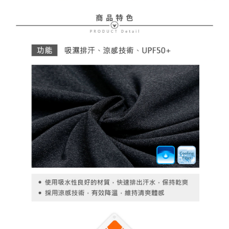
ださい（
https://aftee.tw/privacypolicy/
）。
AFTEEの初回ご利用の際に、審査を通過すれば、最高額がNT$10,000にな
ります。支払い期限を過ぎた場合、その金額に基づいて年利20%の遅延滞
納金が加算されます。未成年の利用者は、事前に法定代理人または後見人
の同意を得ればAFTEEをご利用いただけます。
個人情報の処理、利用について疑問がある、または関連する法律の権利を
行使したい場合は、ネットプロテクションズ
cs_tw@netprotections.co.jp
にご連絡ください。上記に示した個人情報を、必要な購入注文書とあわせ
てAFTEEにご提供いただく、またはAFTEEにあなたの個人情報の収集、処
理、利用を許可することににご同意いただけない場合は、当サービスを選
択しないでください。