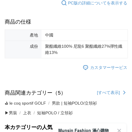
PC版の詳細についてを表示する
商品の仕様
產地
中國
成份
聚酯纖維100% 尼龍6 聚酯纖維27%彈性纖
維13%
カスタマーサービス
商品関連カテゴリー（5）
[すべて表示]
⛳️ le coq sportif GOLF
男款 | 短袖POLO/立領衫
▶男裝
上衣
短袖POLO / 立領衫
本カテゴリーの人気商品
サイト全体のランキング
Munsin Fashion 滿心購物