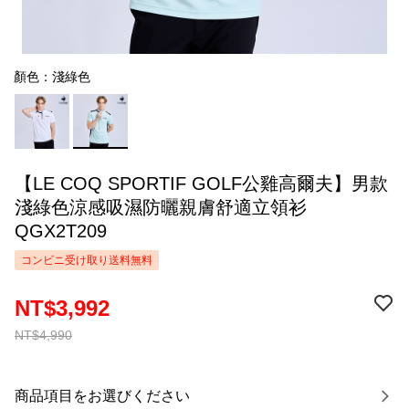
顏色：淺綠色
【LE COQ SPORTIF GOLF公雞高爾夫】男款
淺綠色涼感吸濕防曬親膚舒適立領衫
QGX2T209
コンビニ受け取り送料無料
NT$3,992
NT$4,990
商品項目をお選びください