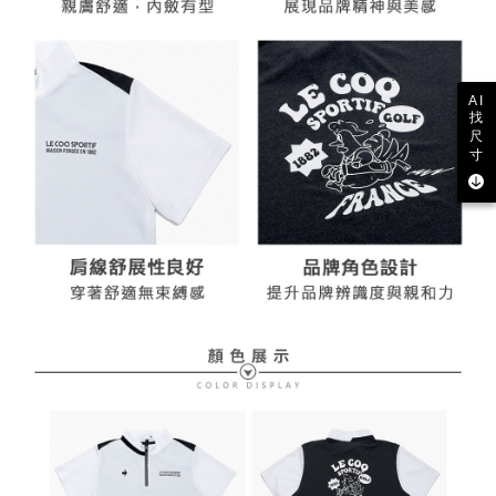
AI
找
尺
寸