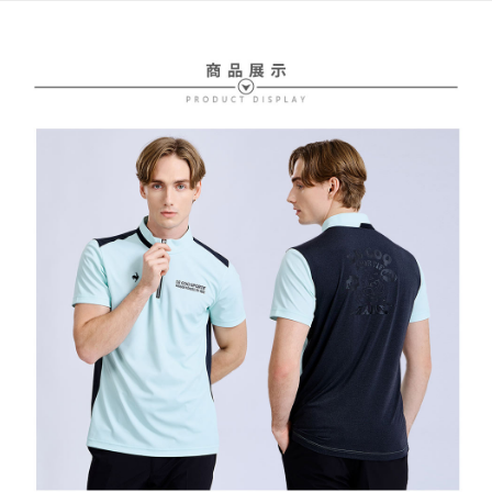
送料無料
【支払い方法の説明】
1. 分割払いの金額は電信請求書に統合されず、「OP Pay Later」は毎月の
代金納付期限は最短で 14 日以内ですので、ご注意ください。AFTEE アプ
萊爾富取貨付款
締め日後に支払いリマインダーのSMSを送信します。
リをダウンロードして AFTEE 会員になるとお支払い期限を最長 45 日以内
2. SMSのリンクを通じて請求書を開いた後、「コンビニバーコード／台湾
送料無料
まで延長できます。
大直営店舗／銀行振込／街口支払い／iPASS MONEY」などのチャネルで
支払いを選択できます。
付款後萊爾富取貨
お支払期限は、ショップが請求した期日と、AFTEEで延長できる日数をも
とに計算されます。AFTEEで注文すると、商品を受け取るまで支払い期限
送料無料
【注意事項】
を延長できますが、商品を期限内に受け取れない場合があります（例：予
1. 本サービスは「台湾大哥大株式会社」（以下「当社」といいます）によ
約商品や商品到着日が比較的遅い商品）。そのため、商品到着の有無に関
7-11取貨付款
って提供され、ユーザーが取引時に本サービスを通じて商品やサービスを
わらず、AFTEEで指定された期限内にお支払いください。
購入できるようにし、店舗が売買／分割払い売買の債権を当社に譲渡した
送料無料
後、契約に基づいて当社の請求書で帳款を支払うことになります。
二、支払い限度額
2. 「OP Pay Later」を利用する契約関係の目的から、店舗はあなたの個人
付款後7-11取貨
1.初回 AFTEEを ご利用の際に、認証結果及び当社の審査の結果に基づ
情報（名前、電話または住所を含む）を台湾大哥大に提供し、収集、処理
き、限度額が設定されます。
送料無料
および利用するために、当社があなた本人と分割請求書に必要な情報の確
2.決済金額は最低NT$20です。
認、照合および修正を行います。
3.現在、台湾の会員のみご利用いただけます。
宅配
3. 完全なユーザーサービス規約については、以下のリンクを参照してくだ
さい：
https://oppay.tw/userRule
三、利用規約「AFTEE代金後払い」（以下当サービスという）はネットプ
送料無料
ロテクションズ（以下 AFTEE という）が提供し、AFTEEが代金を徴収し
ます。当サービスご利用の際に提供しなければならない個人情報（注文者
離島宅配
の氏名、電話番号、受取人の氏名、電話番号、受取人住所を含むがこれに
送料無料
限らない）は、AFTEEに渡され当サービスで必要な範囲内で利用されま
す。AFTEEの個人情報の収集、処理、利用について、詳細はAFTEE公式ホ
ームページの『個人情報の収集、処理及び利用に関する声明』をご参照く