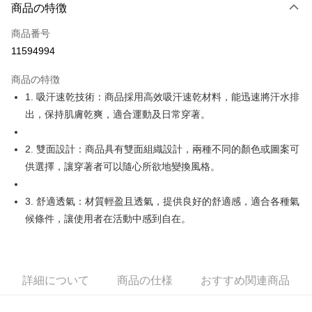
LINE Pay
商品の特徴
Apple Pay
商品番号
11594994
JKOPAY
商品の特徴
Easy Wallet
1. 吸汗速乾技術：商品採用高效吸汗速乾材料，能迅速將汗水排
OP Pay Later
出，保持肌膚乾爽，適合運動及日常穿著。
説明
【OP Pay Later 使用説明】
2. 雙面設計：商品具有雙面組織設計，兩種不同的顏色或圖案可
AFTEE代金後払い
1. 本サービスは台湾大哥大によって提供され、台湾大哥大のユーザーは追
供選擇，讓穿著者可以隨心所欲地變換風格。
加の申請なしで即時に利用可能です。
説明
2. 支払い方法で「OP Pay Later」を選択すると、注文が成立した後に自動
一、 AFTEE代金後払いについて
的に OP Pay Later の取引プロセスに移行し、携帯番号を確認後、分割払
ATM払い
1.お支払い方法でAFTEE代金後払いを選択すると、携帯電話認証ウィンド
3. 舒適透氣：材質輕盈且透氣，提供良好的舒適感，適合各種氣
いの回数や支払い期限を選択し、支払いを確認すると取引が完了します。
ウが表示されます。
3. 実際の承認額、分割回数および費用については、後続の取引確認ページ
候條件，讓使用者在活動中感到自在。
2.SMSで認証してお支払い手続を進めてください。
配送方法
を基準とします。
3.注文するときのお支払いは不要です。商品はご指定の住所に配送されま
4. 注文成立後30分以内に確認取引を行わない場合や審査が通過しない場
す。
全家取貨付款
合、注文は自動的にキャンセルされます。「転専審査」に未通過の状況が
4.ご注文が完了すると、携帯に支払い通知のSMSが届きます。アプリ会員
発生した場合は、システムの評価基準に達していないことを意味し、評価
配送毎にNT$80、NT$2,000以上で送料無料
の場合は、AFTEE アプリプッシュ通知が届きます。
詳細について
商品の仕様
おすすめ関連商品
内容についての説明はいたしかねます。
5.商品受け取り時のお支払いは不要です。商品を確かめてから、SMSまた
付款後全家取貨
はアプリの通知に従って、4大コンビニ、またはATM/オンラインバンキン
グでお支払いください。