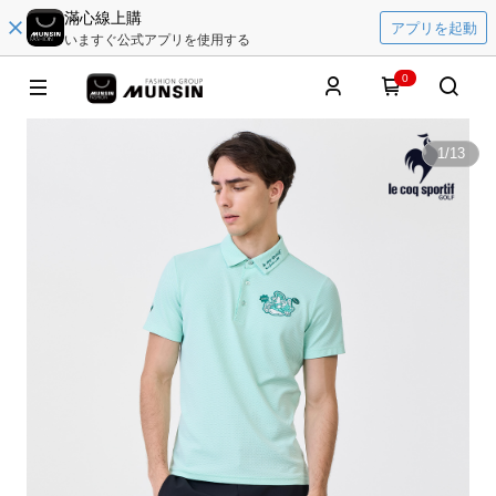
滿心線上購
アプリを起動
いますぐ公式アプリを使用する
0
1
/
13