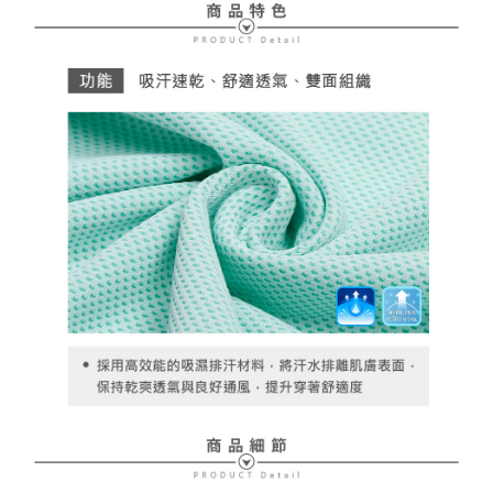
ださい（
https://aftee.tw/privacypolicy/
）。
AFTEEの初回ご利用の際に、審査を通過すれば、最高額がNT$10,000にな
ります。支払い期限を過ぎた場合、その金額に基づいて年利20%の遅延滞
納金が加算されます。未成年の利用者は、事前に法定代理人または後見人
の同意を得ればAFTEEをご利用いただけます。
個人情報の処理、利用について疑問がある、または関連する法律の権利を
行使したい場合は、ネットプロテクションズ
cs_tw@netprotections.co.jp
にご連絡ください。上記に示した個人情報を、必要な購入注文書とあわせ
てAFTEEにご提供いただく、またはAFTEEにあなたの個人情報の収集、処
理、利用を許可することににご同意いただけない場合は、当サービスを選
択しないでください。