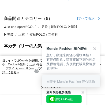
商品関連カテゴリー（5）
[すべて表示]
⛳️ le coq sportif GOLF
男款 | 短袖POLO/立領衫
▶男裝
上衣
短袖POLO / 立領衫
本カテゴリーの人気商品
サイト全体のランキング
Munsin Fashion 滿心購物
您好，歡迎來到滿心購物商城！
有任何問題，請直接留下您的姓名
当サイトではCookieを使用しています。当サイトのCookie使用に関する詳細
及聯絡電話，方便我們以最快速度
人気タグ
や、Cookieを無効にしたい場合のブラウザでの設定方法については、当サイト
處理喔~
「
プライバシーポリシー
」のCookieポリシーをご参照ください。お客さま
が、当サイトを引き続き使用される場合、当社がサイト利用規約のCookieポリ
詳しく見る >
シーに基づいてCookieを使用することに同意したものとみなします。
回覆至 Munsin Fashion 滿心購物
分かりました
立即取得更多優惠
綁定 LINE 帳號