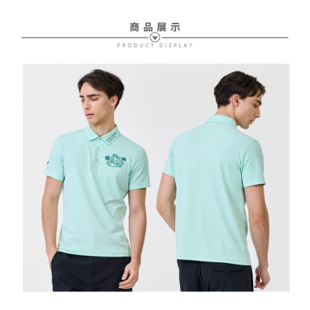
配送毎にNT$80、NT$2,000以上で送料無料
【支払い方法の説明】
1. 分割払いの金額は電信請求書に統合されず、「OP Pay Later」は毎月の
代金納付期限は最短で 14 日以内ですので、ご注意ください。AFTEE アプ
萊爾富取貨付款
締め日後に支払いリマインダーのSMSを送信します。
リをダウンロードして AFTEE 会員になるとお支払い期限を最長 45 日以内
2. SMSのリンクを通じて請求書を開いた後、「コンビニバーコード／台湾
配送毎にNT$80、NT$2,000以上で送料無料
まで延長できます。
大直営店舗／銀行振込／街口支払い／iPASS MONEY」などのチャネルで
支払いを選択できます。
付款後萊爾富取貨
お支払期限は、ショップが請求した期日と、AFTEEで延長できる日数をも
とに計算されます。AFTEEで注文すると、商品を受け取るまで支払い期限
配送毎にNT$80、NT$2,000以上で送料無料
【注意事項】
を延長できますが、商品を期限内に受け取れない場合があります（例：予
1. 本サービスは「台湾大哥大株式会社」（以下「当社」といいます）によ
約商品や商品到着日が比較的遅い商品）。そのため、商品到着の有無に関
7-11取貨付款
って提供され、ユーザーが取引時に本サービスを通じて商品やサービスを
わらず、AFTEEで指定された期限内にお支払いください。
購入できるようにし、店舗が売買／分割払い売買の債権を当社に譲渡した
配送毎にNT$80、NT$2,000以上で送料無料
後、契約に基づいて当社の請求書で帳款を支払うことになります。
二、支払い限度額
2. 「OP Pay Later」を利用する契約関係の目的から、店舗はあなたの個人
付款後7-11取貨
1.初回 AFTEEを ご利用の際に、認証結果及び当社の審査の結果に基づ
情報（名前、電話または住所を含む）を台湾大哥大に提供し、収集、処理
き、限度額が設定されます。
配送毎にNT$80、NT$2,000以上で送料無料
および利用するために、当社があなた本人と分割請求書に必要な情報の確
2.決済金額は最低NT$20です。
認、照合および修正を行います。
3.現在、台湾の会員のみご利用いただけます。
宅配
3. 完全なユーザーサービス規約については、以下のリンクを参照してくだ
さい：
https://oppay.tw/userRule
三、利用規約「AFTEE代金後払い」（以下当サービスという）はネットプ
配送毎にNT$80、NT$2,000以上で送料無料
ロテクションズ（以下 AFTEE という）が提供し、AFTEEが代金を徴収し
ます。当サービスご利用の際に提供しなければならない個人情報（注文者
離島宅配
の氏名、電話番号、受取人の氏名、電話番号、受取人住所を含むがこれに
配送毎にNT$280、NT$2,000以上で送料無料
限らない）は、AFTEEに渡され当サービスで必要な範囲内で利用されま
す。AFTEEの個人情報の収集、処理、利用について、詳細はAFTEE公式ホ
ームページの『個人情報の収集、処理及び利用に関する声明』をご参照く