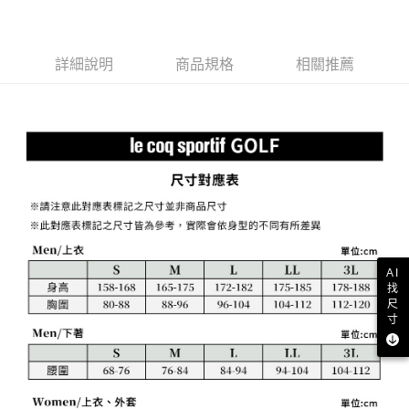
２．訂單成立數日內，您將收到繳費通知簡訊。
免運費
３．收到繳費通知簡訊後14天內，點擊此簡訊中的連結，可透過四大超商／
【注意事項】
ATM／網路銀行／等多元方式進行付款，方視為交易完成。
萊爾富取貨付款
1.本服務係由「台灣大哥大股份有限公司」（以下簡稱本公司）所提供，讓
※ 請注意：結帳手續完成當下不需立刻繳費，但若您需要取消訂單，請聯絡
用戶於交易時，得透過本服務購買商品或服務，並由商店將買賣／分期付款
詳細說明
商品規格
相關推薦
免運費
購買商品的店家。未經商家同意取消之訂單仍視為有效，需透過AFTEE先享
買賣價金債權讓與本公司後，依約使用本公司帳單繳交帳款。
後付繳納相關費用。
2.基於同意付款使用「大哥付你分期」之契約關係目的，商店將以您的個人
付款後萊爾富取貨
※ 交易是否成功請以「AFTEE先享後付 」之結帳頁面顯示為準，若有關於
資料（包含姓名、電話或地址）提供予台灣大哥大進項蒐集、處理及利用，
是否繳費成功／繳費後需取消欲退款等相關疑問，請聯繫「AFTEE先享後付
免運費
由本公司與您本人進行分期帳單所需資料之確認、核對及更正。
客戶支援中心」
https://netprotections.freshdesk.com/support/home
3.完整用戶服務條款，請詳閱以下連結：
https://oppay.tw/userRule
7-11取貨付款
【注意事項】
１．透過由恩沛科技股份有限公司提供之「AFTEE先享後付」服務完成之交
免運費
易，需依本服務之必要範圍內提供個人資料，並將交易相關給付款項請求債
權轉讓予恩沛科技股份有限公司。
付款後7-11取貨
２．關於個人資料處理事宜，請瀏覽以下網址：
免運費
https://aftee.tw/terms/#terms3
３．未成年的使用者請事先徵得法定代理人或監護人之同意方可使用
AI
宅配
「AFTEE先享後付」，若未經同意申辦者引起之損失，本公司不負相關責
找
任。
免運費
尺
４．使用「AFTEE先享後付」時，將依據個別帳號之用戶狀況，依本公司即
寸
時審查核予不同之上限額度；若仍有額度不足之情形，本公司將視審查結果
離島宅配
請求用戶進行身份認證。
免運費
５．嚴禁一人註冊多個帳號或使用他人資訊註冊。若發現惡意使用之情形，
恩沛科技股份有限公司將有權停止該用戶之使用額度並採取法律行動。