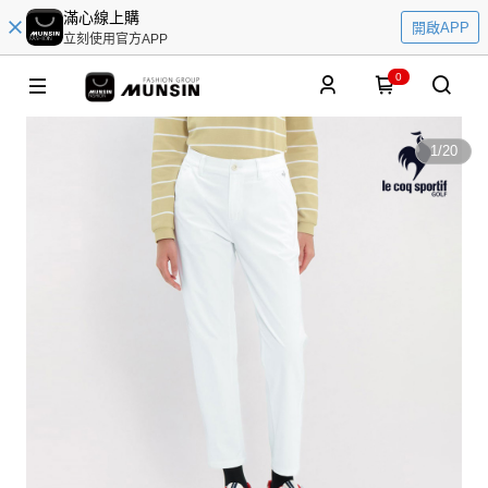
滿心線上購
開啟APP
立刻使用官方APP
0
1
/
20