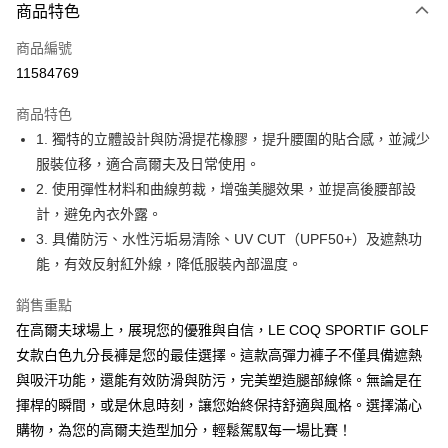
商品特色
LINE Pay
商品編號
Apple Pay
11584769
街口支付
商品特色
悠遊付
1. 獨特的立體設計與防滑提花橡膠，提升腰圍的貼合感，並減少
大哥付你分期
服裝位移，適合高爾夫及日常使用。
相關說明
2. 使用彈性材料和曲線剪裁，增強美腿效果，並提高後腰部設
【大哥付你分期使用說明】
計，避免內衣外露。
AFTEE先享後付
1.本服務由台灣大哥大提供，台灣大哥大用戶可立即使用無須另外申請。
3. 具備防污、水性污垢易清除、UV CUT（UPF50+）及遮熱功
2.付款方式選擇「大哥付你分期」，訂單成立後會自動跳轉到大哥付的交易
相關說明
流程，驗證手機門號後，選擇欲分期的期數、繳款截止日，確認付款後即完
能，有效反射紅外線，降低服裝內部溫度。
【關於「AFTEE先享後付」】
成交易。
ATM付款
AFTEE先享後付是「在收到商品之後才付款」的支付方式。 讓您購物簡單
3.實際核准額度、可分期數及費用金額請依後續交易確認頁面所載為準。
銷售重點
便利好安心！
4.訂單成立30分鐘內，如未前往確認交易或遇審核未通過，訂單將自動取
１．簡單：不需註冊會員、不需綁卡、不需儲值。
在高爾夫球場上，展現您的優雅與自信，LE COQ SPORTIF GOLF
運送方式
消。如遇「轉專審核」未通過狀況，表示未達大哥付你分期系統評分，恕無
２．便利：只要手機號碼，簡訊認證，即可結帳。
法說明評估內容。
女款白色九分長褲是您的最佳選擇。這款高彈力褲子不僅具備遮熱
３．安心：先確認商品／服務後，再付款。
全家取貨付款
【繳款方式說明】
與吸汗功能，還能有效防滑與防污，完美塑造腿部線條。無論是在
1.分期款項不併入電信帳單，「大哥付你分期」於每月結算日後寄送繳費提
免運費
【「AFTEE先享後付」結帳流程】
揮桿的瞬間，或是休息時刻，讓您始終保持舒適與風格。選擇滿心
醒簡訊。
１．於結帳方式選擇「AFTEE先享後付」後，將跳轉至「AFTEE先享後付」
2.透過簡訊連結打開帳單後，可選擇「超商條碼／台灣大直營門市／銀行轉
付款後全家取貨
購物，為您的高爾夫造型加分，輕鬆駕馭每一場比賽！
結帳頁面，進行簡訊認證並確認金額後，即可完成結帳。
帳／街口支付／iPASS MONEY」等通路繳費。