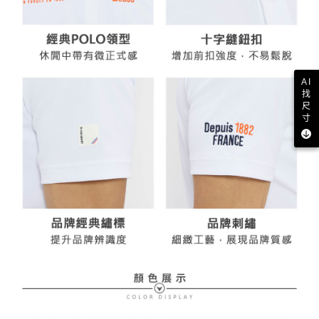
AI
找
尺
寸