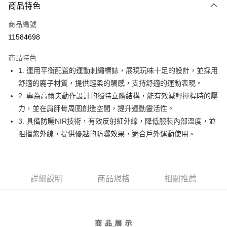
商品特色
LINE Pay
商品編號
Apple Pay
11584698
街口支付
商品特色
悠遊付
1. 運用平衡配置的運動刺繡標誌，展現玩味十足的設計，並採用
大哥付你分期
舒適的鹿子材質，提供輕柔的觸感，支持舒適的運動表現。
相關說明
2. 專為高爾夫動作設計的獨特立體結構，能有效減輕揮桿時的壓
【大哥付你分期使用說明】
力，並在肩胛骨周圍創造空間，提升運動靈活性。
AFTEE先享後付
1.本服務由台灣大哥大提供，台灣大哥大用戶可立即使用無須另外申請。
3. 具備防曬NIR技術，有效反射紅外線，降低服裝內部溫度，並
2.付款方式選擇「大哥付你分期」，訂單成立後會自動跳轉到大哥付的交易
相關說明
流程，驗證手機門號後，選擇欲分期的期數、繳款截止日，確認付款後即完
阻擋紫外線，提供優越的防曬效果，適合戶外運動使用。
【關於「AFTEE先享後付」】
成交易。
ATM付款
AFTEE先享後付是「在收到商品之後才付款」的支付方式。 讓您購物簡單
3.實際核准額度、可分期數及費用金額請依後續交易確認頁面所載為準。
便利好安心！
4.訂單成立30分鐘內，如未前往確認交易或遇審核未通過，訂單將自動取
１．簡單：不需註冊會員、不需綁卡、不需儲值。
運送方式
消。如遇「轉專審核」未通過狀況，表示未達大哥付你分期系統評分，恕無
２．便利：只要手機號碼，簡訊認證，即可結帳。
法說明評估內容。
詳細說明
商品規格
相關推薦
３．安心：先確認商品／服務後，再付款。
全家取貨付款
【繳款方式說明】
1.分期款項不併入電信帳單，「大哥付你分期」於每月結算日後寄送繳費提
免運費
【「AFTEE先享後付」結帳流程】
醒簡訊。
１．於結帳方式選擇「AFTEE先享後付」後，將跳轉至「AFTEE先享後付」
2.透過簡訊連結打開帳單後，可選擇「超商條碼／台灣大直營門市／銀行轉
付款後全家取貨
結帳頁面，進行簡訊認證並確認金額後，即可完成結帳。
帳／街口支付／iPASS MONEY」等通路繳費。