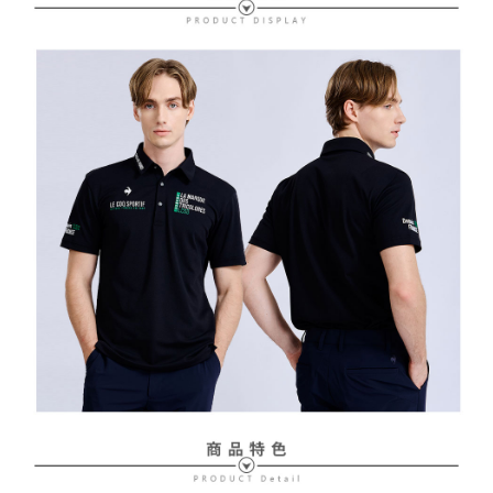
２．訂單成立數日內，您將收到繳費通知簡訊。
免運費
３．收到繳費通知簡訊後14天內，點擊此簡訊中的連結，可透過四大超商／
【注意事項】
ATM／網路銀行／等多元方式進行付款，方視為交易完成。
萊爾富取貨付款
1.本服務係由「台灣大哥大股份有限公司」（以下簡稱本公司）所提供，讓
※ 請注意：結帳手續完成當下不需立刻繳費，但若您需要取消訂單，請聯絡
用戶於交易時，得透過本服務購買商品或服務，並由商店將買賣／分期付款
免運費
購買商品的店家。未經商家同意取消之訂單仍視為有效，需透過AFTEE先享
買賣價金債權讓與本公司後，依約使用本公司帳單繳交帳款。
後付繳納相關費用。
2.基於同意付款使用「大哥付你分期」之契約關係目的，商店將以您的個人
付款後萊爾富取貨
※ 交易是否成功請以「AFTEE先享後付 」之結帳頁面顯示為準，若有關於
資料（包含姓名、電話或地址）提供予台灣大哥大進項蒐集、處理及利用，
是否繳費成功／繳費後需取消欲退款等相關疑問，請聯繫「AFTEE先享後付
免運費
由本公司與您本人進行分期帳單所需資料之確認、核對及更正。
客戶支援中心」
https://netprotections.freshdesk.com/support/home
3.完整用戶服務條款，請詳閱以下連結：
https://oppay.tw/userRule
7-11取貨付款
【注意事項】
１．透過由恩沛科技股份有限公司提供之「AFTEE先享後付」服務完成之交
免運費
易，需依本服務之必要範圍內提供個人資料，並將交易相關給付款項請求債
權轉讓予恩沛科技股份有限公司。
付款後7-11取貨
２．關於個人資料處理事宜，請瀏覽以下網址：
免運費
https://aftee.tw/terms/#terms3
３．未成年的使用者請事先徵得法定代理人或監護人之同意方可使用
宅配
「AFTEE先享後付」，若未經同意申辦者引起之損失，本公司不負相關責
任。
免運費
４．使用「AFTEE先享後付」時，將依據個別帳號之用戶狀況，依本公司即
時審查核予不同之上限額度；若仍有額度不足之情形，本公司將視審查結果
離島宅配
請求用戶進行身份認證。
免運費
５．嚴禁一人註冊多個帳號或使用他人資訊註冊。若發現惡意使用之情形，
恩沛科技股份有限公司將有權停止該用戶之使用額度並採取法律行動。