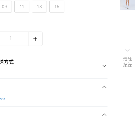
09
11
13
15
清除
送方式
紀錄
費
次付款
ear
付款