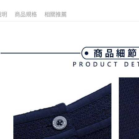
付客戶支
💎 Munsin
免運費
說明
商品規格
相關推薦
【注意事
7-11取貨
１．透過由
交易，需
免運費
求債權轉
２．關於
付款後7-1
https://aft
免運費
３．未成
「AFTE
宅配
任。
４．使用「
免運費
即時審查
結果請求
離島宅配
５．嚴禁
免運費
形，恩沛
動。