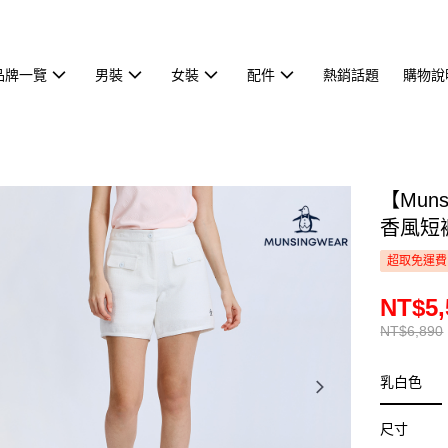
品牌一覽
男裝
女裝
配件
熱銷話題
購物說
【Mun
香風短褲
超取免運費
NT$5,
NT$6,890
乳白色
尺寸