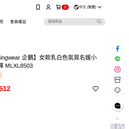
0
中文 (繁體)
明
會員權益
singwear 企鵝】女款乳白色氣質名媛小
 MLXL8503
512