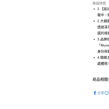
商品特色
街口支付
1.【
悠遊付
裁中，
2.大
AFTEE先
透過深
相關說明
【關於「A
感的視
ATM付款
AFTEE
3.品
便利好安
「Muns
１．簡單
２．便利
身份與
運送方式
３．安心
4.精
全家取貨
【「AFT
處體現 
免運費
１．於結帳
付」結帳
付款後全
２．訂單
商品相關分
３．收到繳
免運費
／ATM／
💎 Munsin
※ 請注意
萊爾富取
分享
絡購買商品
▶女裝
先享後付
免運費
※ 交易是
🌸2026 
是否繳費成
付款後萊