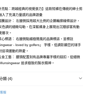
設計亮點：跨越經典的視覺張力】這款短褲在傳統的紳士剪
融入了充滿力量感的品牌語彙
器圖騰設計： 左腿側採用超大比例的企鵝輪廓線條設計，
享後付
灰色調的細緻勾勒，在深藍褲身上展現出沉穩卻富有動
FTEE先享後付」】
覺層次。
先享後付是「在收到商品之後才付款」的支付方式。 讓您購物簡單
牌核心標語： 右腿側點綴極簡風的品牌標誌，並標註
心！
ingwear - loved by golfers」 字樣，低調彰顯您的球手
：不需註冊會員、不需綁卡、不需儲值。
：只要手機號碼，簡訊認證，即可結帳。
對這項運動的熱愛。
：先確認商品／服務後，再付款。
緻五金工藝： 腰頭配置刻有品牌專屬字樣的鈕扣，從細微
付款
EE先享後付」結帳流程】
Munsingwear 追求極致的製衣精神。
方式選擇「AFTEE先享後付」後，將跳轉至「AFTEE先享後
頁面，進行簡訊認證並確認金額後，即可完成結帳。
家取貨
成立數日內，您將收到繳費通知簡訊。
類 (4)
費通知簡訊後14天內，點擊此簡訊中的連結，可透過四大超商
網路銀行／等多元方式進行付款，方視為交易完成。
gwear
女款 | 長褲/短褲
：結帳手續完成當下不需立刻繳費，但若您需要取消訂單，請聯
貨付款
客服
的店家。未經商家同意取消之訂單仍視為有效，需透過AFTEE
褲裝
短褲
繳納相關費用。
否成功請以「AFTEE先享後付 」之結帳頁面顯示為準，若有關於
春夏新品
🐧 Munsingwear
功／繳費後需取消欲退款等相關疑問，請聯繫「AFTEE先享後
爾富取貨