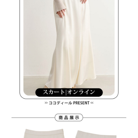
客戶支援中心」
https://netprotections.freshdesk.com/support/home
7-11取貨付款
【注意事項】
１．透過由恩沛科技股份有限公司提供之「AFTEE先享後付」服務完成之交
免運費
易，需依本服務之必要範圍內提供個人資料，並將交易相關給付款項請求債
權轉讓予恩沛科技股份有限公司。
付款後7-11取貨
２．關於個人資料處理事宜，請瀏覽以下網址：
免運費
https://aftee.tw/terms/#terms3
３．未成年的使用者請事先徵得法定代理人或監護人之同意方可使用
宅配
「AFTEE先享後付」，若未經同意申辦者引起之損失，本公司不負相關責
任。
免運費
４．使用「AFTEE先享後付」時，將依據個別帳號之用戶狀況，依本公司即
時審查核予不同之上限額度；若仍有額度不足之情形，本公司將視審查結果
離島宅配
請求用戶進行身份認證。
免運費
５．嚴禁一人註冊多個帳號或使用他人資訊註冊。若發現惡意使用之情形，
恩沛科技股份有限公司將有權停止該用戶之使用額度並採取法律行動。