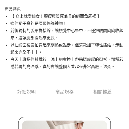
街口支付
商品特色
悠遊付
【 穿上就變仙女！顯瘦與質感兼具的緞面魚尾裙 】
AFTEE先享後付
這件裙子真的是腰臀修飾神物！
相關說明
前後獨特的弧形拼接線，讓視覺中心集中，不僅把腰間肉肉收起
【關於「AFTEE先享後付」】
來，還讓腿部看起來更長。
ATM付款
AFTEE先享後付是「在收到商品之後才付款」的支付方式。 讓您購物簡單
以往緞面裙最怕穿起來悶熱或難走，但這款加了彈性纖維，走動
便利好安心！
１．簡單：不需註冊會員、不需綁卡、不需儲值。
起來完全不卡卡。
運送方式
２．便利：只要手機號碼，簡訊認證，即可結帳。
白天上班搭件針織衫，晚上約會換上帶點透膚感的襯衫，那種若
３．安心：先確認商品／服務後，再付款。
全家取貨付款
隱若現的光澤感，真的會讓整個人看起來非常高級、溫柔。
免運費
【「AFTEE先享後付」結帳流程】
１．於結帳方式選擇「AFTEE先享後付」後，將跳轉至「AFTEE先享後付」
付款後全家取貨
結帳頁面，進行簡訊認證並確認金額後，即可完成結帳。
２．訂單成立數日內，您將收到繳費通知簡訊。
免運費
詳細說明
商品規格
相關推薦
３．收到繳費通知簡訊後14天內，點擊此簡訊中的連結，可透過四大超商／
ATM／網路銀行／等多元方式進行付款，方視為交易完成。
萊爾富取貨付款
※ 請注意：結帳手續完成當下不需立刻繳費，但若您需要取消訂單，請聯絡
免運費
購買商品的店家。未經商家同意取消之訂單仍視為有效，需透過AFTEE先享
後付繳納相關費用。
付款後萊爾富取貨
※ 交易是否成功請以「AFTEE先享後付 」之結帳頁面顯示為準，若有關於
是否繳費成功／繳費後需取消欲退款等相關疑問，請聯繫「AFTEE先享後付
免運費