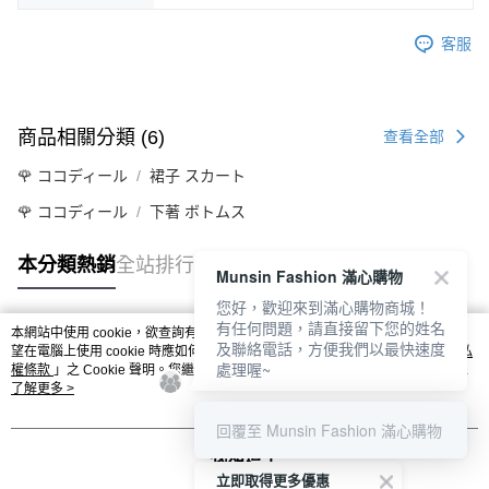
客服
商品相關分類 (6)
查看全部
🌹 ココディール
裙子 スカート
🌹 ココディール
下著 ボトムス
本分類熱銷
全站排行
Munsin Fashion 滿心購物
您好，歡迎來到滿心購物商城！
有任何問題，請直接留下您的姓名
本網站中使用 cookie，欲查詢有關本網站使用 cookie 方式之詳情，及若您不希
及聯絡電話，方便我們以最快速度
熱門標籤
望在電腦上使用 cookie 時應如何變更電腦的 cookie 設定，請參閱本網站「
隱私
處理喔~
權條款
」之 Cookie 聲明。您繼續使用本網站即表示您同意本公司得按本網站使
用條款之 Cookie 聲明使用 cookie。
了解更多 >
回覆至 Munsin Fashion 滿心購物
我知道了
立即取得更多優惠