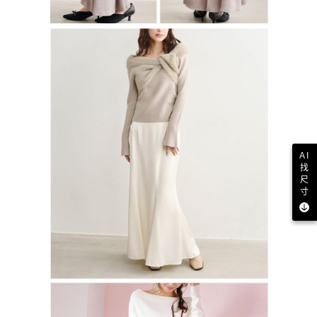
AI
找
尺
寸