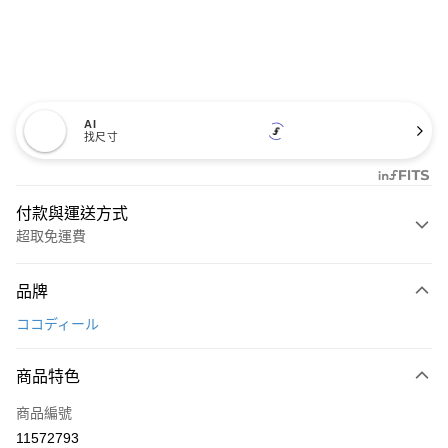
AI
找尺寸
付款與運送方式
超取免運費
付款方式
品牌
信用卡一次付款
ココディール
超商取貨付款
商品特色
LINE Pay
商品編號
Apple Pay
11572793