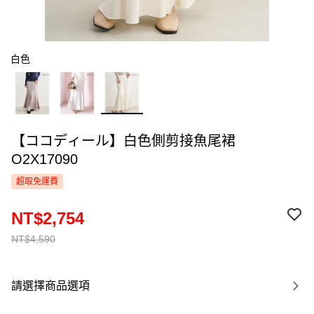
白色
【ココディール】白色側剪接魚尾裙
O2X17090
超取免運費
NT$2,754
NT$4,590
請選擇商品選項