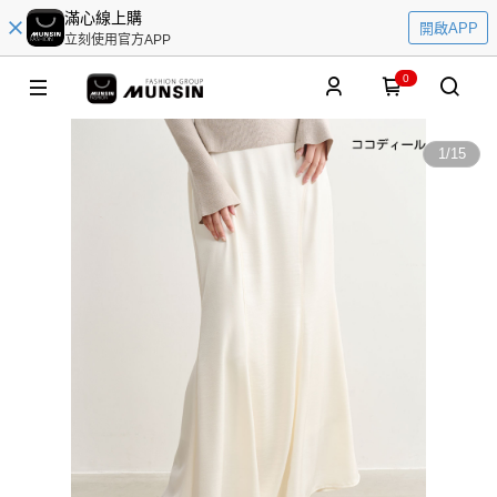
滿心線上購
開啟APP
立刻使用官方APP
0
1
/
15