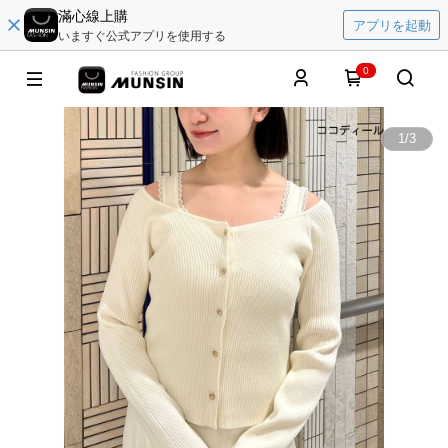
滿心線上購
アプリを起動
いますぐ公式アプリを使用する
0
1
/
3