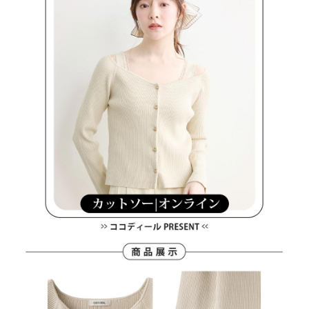
約商品や商品到着日が比較的遅い商品）。そのため、商品到着の有無に関
7-11取貨付款
わらず、AFTEEで指定された期限内にお支払いください。
送料無料
二、支払い限度額
付款後7-11取貨
1.初回 AFTEEを ご利用の際に、認証結果及び当社の審査の結果に基づ
き、限度額が設定されます。
送料無料
2.決済金額は最低NT$20です。
3.現在、台湾の会員のみご利用いただけます。
宅配
三、利用規約「AFTEE代金後払い」（以下当サービスという）はネットプ
送料無料
ロテクションズ（以下 AFTEE という）が提供し、AFTEEが代金を徴収し
ます。当サービスご利用の際に提供しなければならない個人情報（注文者
離島宅配
の氏名、電話番号、受取人の氏名、電話番号、受取人住所を含むがこれに
送料無料
限らない）は、AFTEEに渡され当サービスで必要な範囲内で利用されま
す。AFTEEの個人情報の収集、処理、利用について、詳細はAFTEE公式ホ
ームページの『個人情報の収集、処理及び利用に関する声明』をご参照く
ださい（
https://aftee.tw/privacypolicy/
）。
AFTEEの初回ご利用の際に、審査を通過すれば、最高額がNT$10,000にな
ります。支払い期限を過ぎた場合、その金額に基づいて年利20%の遅延滞
納金が加算されます。未成年の利用者は、事前に法定代理人または後見人
の同意を得ればAFTEEをご利用いただけます。
個人情報の処理、利用について疑問がある、または関連する法律の権利を