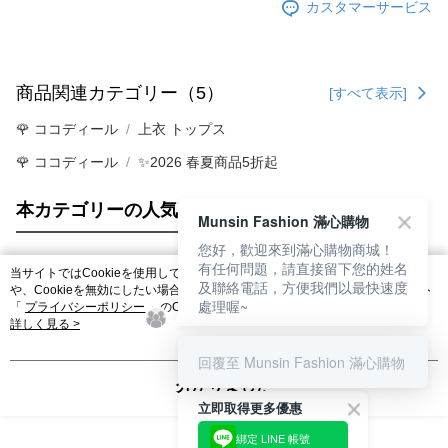
カスタマーサービス
商品関連カテゴリー（5）
[すべて表示]
🌹 ココディール
上衣 トップス
🌹 ココディール
✨2026 春夏商品5折起
本カテゴリーの人気商品
サイト全体のランキング
Munsin Fashion 滿心購物
您好，歡迎來到滿心購物商城！
有任何問題，請直接留下您的姓名
当サイトではCookieを使用しています。当サイトのCookie使用に関する詳細
及聯絡電話，方便我們以最快速度
人気タグ
や、Cookieを無効にしたい場合のブラウザでの設定方法については、当サイト
處理喔~
「
プライバシーポリシー
」のCookieポリシーをご参照ください。お客さま
が、当サイトを引き続き使用される場合、当社がサイト利用規約のCookieポリ
詳しく見る >
シーに基づいてCookieを使用することに同意したものとみなします。
回覆至 Munsin Fashion 滿心購物
分かりました
立即取得更多優惠
綁定 LINE 帳號