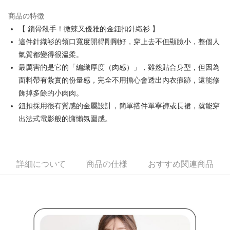
JKOPAY
商品の特徴
Easy Wallet
【 鎖骨殺手！微辣又優雅的金鈕扣針織衫 】
AFTEE代金後払い
這件針織衫的領口寬度開得剛剛好，穿上去不但顯臉小，整個人
説明
氣質都變得很溫柔。
一、 AFTEE代金後払いについて
最厲害的是它的「編織厚度（肉感）」，雖然貼合身型，但因為
ATM払い
1.お支払い方法でAFTEE代金後払いを選択すると、携帯電話認証ウィンド
面料帶有紮實的份量感，完全不用擔心會透出內衣痕跡，還能修
ウが表示されます。
2.SMSで認証してお支払い手続を進めてください。
飾掉多餘的小肉肉。
配送方法
3.注文するときのお支払いは不要です。商品はご指定の住所に配送されま
鈕扣採用很有質感的金屬設計，簡單搭件單寧褲或長裙，就能穿
す。
全家取貨付款
4.ご注文が完了すると、携帯に支払い通知のSMSが届きます。アプリ会員
出法式電影般的慵懶氛圍感。
送料無料
の場合は、AFTEE アプリプッシュ通知が届きます。
5.商品受け取り時のお支払いは不要です。商品を確かめてから、SMSまた
付款後全家取貨
はアプリの通知に従って、4大コンビニ、またはATM/オンラインバンキン
グでお支払いください。
送料無料
詳細について
商品の仕様
おすすめ関連商品
代金納付期限は最短で 14 日以内ですので、ご注意ください。AFTEE アプ
萊爾富取貨付款
リをダウンロードして AFTEE 会員になるとお支払い期限を最長 45 日以内
送料無料
まで延長できます。
付款後萊爾富取貨
お支払期限は、ショップが請求した期日と、AFTEEで延長できる日数をも
とに計算されます。AFTEEで注文すると、商品を受け取るまで支払い期限
送料無料
を延長できますが、商品を期限内に受け取れない場合があります（例：予