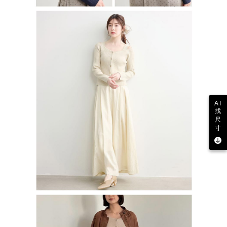
AI
找
尺
寸