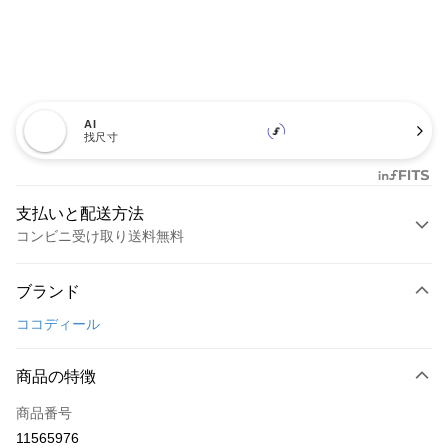
AI
找尺寸
支払いと配送方法
コンビニ受け取り送料無料
お支払い方法
ブランド
クレジットカード1回払い
ココディール
コンビニ店頭代金引換
LINE Pay
商品の特徴
Apple Pay
商品番号
11565976