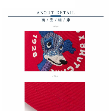
宅配
「AFTEE先享後付」，若未經同意申辦者引起之損失，本公司不負相關責
任。
免運費
４．使用「AFTEE先享後付」時，將依據個別帳號之用戶狀況，依本公司即
時審查核予不同之上限額度；若仍有額度不足之情形，本公司將視審查結果
離島宅配
請求用戶進行身份認證。
免運費
５．嚴禁一人註冊多個帳號或使用他人資訊註冊。若發現惡意使用之情形，
恩沛科技股份有限公司將有權停止該用戶之使用額度並採取法律行動。