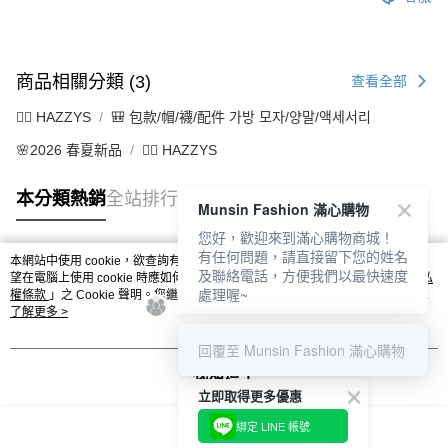
商品相關分類 (3)
查看全部
🐕‍🦺 HAZZYS
🎒 包款/帽/襪/配件 가방 모자/양말/액세서리
🌸2026 春夏新品
🐕‍🦺 HAZZYS
本分類熱銷
全站排行
Munsin Fashion 滿心購物
您好，歡迎來到滿心購物商城！
有任何問題，請直接留下您的姓名
本網站中使用 cookie，欲查詢有關本網站使用 cookie 方式之詳情，及若您不希
及聯絡電話，方便我們以最快速度
熱門標籤
望在電腦上使用 cookie 時應如何變更電腦的 cookie 設定，請參閱本網站「
隱私
處理喔~
權條款
」之 Cookie 聲明。您繼續使用本網站即表示您同意本公司得按本網站使
用條款之 Cookie 聲明使用 cookie。
了解更多 >
回覆至 Munsin Fashion 滿心購物
我知道了
立即取得更多優惠
綁定 LINE 帳號