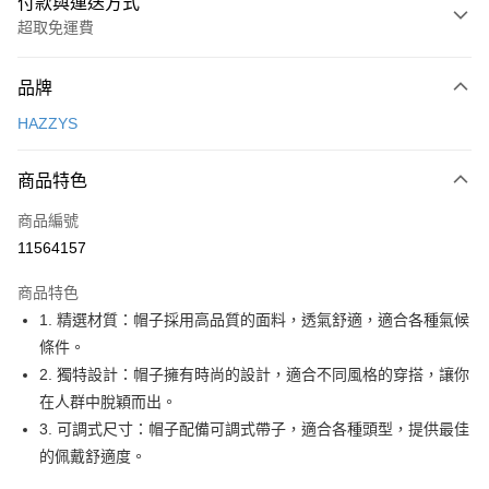
付款與運送方式
超取免運費
付款方式
品牌
信用卡一次付款
HAZZYS
超商取貨付款
商品特色
LINE Pay
商品編號
Apple Pay
11564157
街口支付
商品特色
悠遊付
1. 精選材質：帽子採用高品質的面料，透氣舒適，適合各種氣候
大哥付你分期
條件。
相關說明
2. 獨特設計：帽子擁有時尚的設計，適合不同風格的穿搭，讓你
【大哥付你分期使用說明】
在人群中脫穎而出。
AFTEE先享後付
1.本服務由台灣大哥大提供，台灣大哥大用戶可立即使用無須另外申請。
3. 可調式尺寸：帽子配備可調式帶子，適合各種頭型，提供最佳
2.付款方式選擇「大哥付你分期」，訂單成立後會自動跳轉到大哥付的交易
相關說明
流程，驗證手機門號後，選擇欲分期的期數、繳款截止日，確認付款後即完
的佩戴舒適度。
【關於「AFTEE先享後付」】
成交易。
ATM付款
AFTEE先享後付是「在收到商品之後才付款」的支付方式。 讓您購物簡單