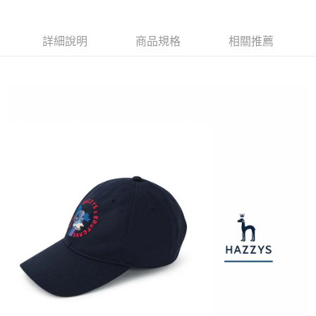
3.實際核准額度、可分期數及費用金額請依後續交易確認頁面所載為準。
便利好安心！
4.訂單成立30分鐘內，如未前往確認交易或遇審核未通過，訂單將自動取
１．簡單：不需註冊會員、不需綁卡、不需儲值。
運送方式
消。如遇「轉專審核」未通過狀況，表示未達大哥付你分期系統評分，恕無
２．便利：只要手機號碼，簡訊認證，即可結帳。
法說明評估內容。
詳細說明
商品規格
相關推薦
３．安心：先確認商品／服務後，再付款。
全家取貨付款
【繳款方式說明】
1.分期款項不併入電信帳單，「大哥付你分期」於每月結算日後寄送繳費提
免運費
【「AFTEE先享後付」結帳流程】
醒簡訊。
１．於結帳方式選擇「AFTEE先享後付」後，將跳轉至「AFTEE先享後付」
2.透過簡訊連結打開帳單後，可選擇「超商條碼／台灣大直營門市／銀行轉
付款後全家取貨
結帳頁面，進行簡訊認證並確認金額後，即可完成結帳。
帳／街口支付／iPASS MONEY」等通路繳費。
２．訂單成立數日內，您將收到繳費通知簡訊。
免運費
３．收到繳費通知簡訊後14天內，點擊此簡訊中的連結，可透過四大超商／
【注意事項】
ATM／網路銀行／等多元方式進行付款，方視為交易完成。
萊爾富取貨付款
1.本服務係由「台灣大哥大股份有限公司」（以下簡稱本公司）所提供，讓
※ 請注意：結帳手續完成當下不需立刻繳費，但若您需要取消訂單，請聯絡
用戶於交易時，得透過本服務購買商品或服務，並由商店將買賣／分期付款
免運費
購買商品的店家。未經商家同意取消之訂單仍視為有效，需透過AFTEE先享
買賣價金債權讓與本公司後，依約使用本公司帳單繳交帳款。
後付繳納相關費用。
2.基於同意付款使用「大哥付你分期」之契約關係目的，商店將以您的個人
付款後萊爾富取貨
※ 交易是否成功請以「AFTEE先享後付 」之結帳頁面顯示為準，若有關於
資料（包含姓名、電話或地址）提供予台灣大哥大進項蒐集、處理及利用，
是否繳費成功／繳費後需取消欲退款等相關疑問，請聯繫「AFTEE先享後付
免運費
由本公司與您本人進行分期帳單所需資料之確認、核對及更正。
客戶支援中心」
https://netprotections.freshdesk.com/support/home
3.完整用戶服務條款，請詳閱以下連結：
https://oppay.tw/userRule
7-11取貨付款
【注意事項】
１．透過由恩沛科技股份有限公司提供之「AFTEE先享後付」服務完成之交
免運費
易，需依本服務之必要範圍內提供個人資料，並將交易相關給付款項請求債
權轉讓予恩沛科技股份有限公司。
付款後7-11取貨
２．關於個人資料處理事宜，請瀏覽以下網址：
免運費
https://aftee.tw/terms/#terms3
３．未成年的使用者請事先徵得法定代理人或監護人之同意方可使用