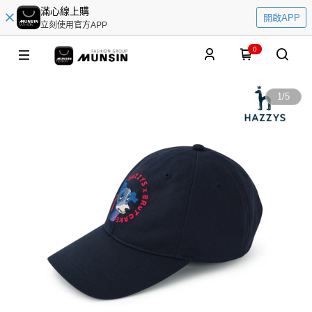
滿心線上購
開啟APP
立刻使用官方APP
0
1
/
5