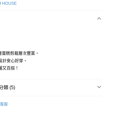
次付款
H HOUSE
付款
雙層蛋糕剪裁層次豐富，
設計安心好穿，
麗又百搭！
享後付
FTEE先享後付」】
類 (5)
先享後付是「在收到商品之後才付款」的支付方式。 讓您購物簡單
心！
：不需註冊會員、不需綁卡、不需儲值。
ISH HOUSE
連身洋裝/褲裙
：只要手機號碼，簡訊認證，即可結帳。
客服
：先確認商品／服務後，再付款。
褲裝
短褲
付款
ISH HOUSE
🌸 本季格色・繽紛登場
EE先享後付」結帳流程】
方式選擇「AFTEE先享後付」後，將跳轉至「AFTEE先享後
ISH HOUSE
🌸 26春夏單品
頁面，進行簡訊認證並確認金額後，即可完成結帳。