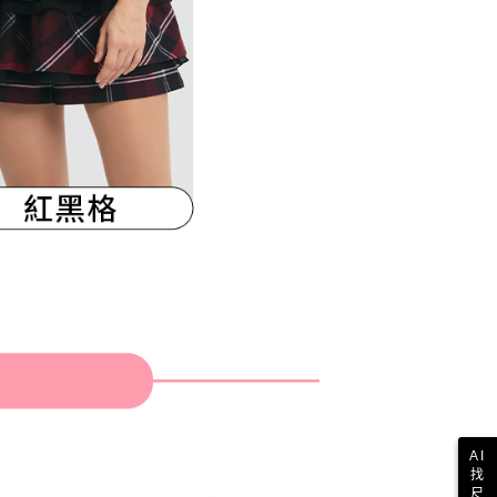
AI
找
尺