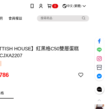
0
中文 (繁體)
明
會員權益
TTISH HOUSE】紅黑格C50雙層蛋糕
JXA2207
786
黑格