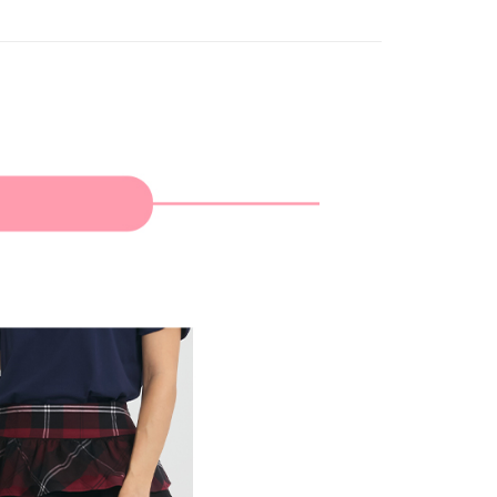
家取貨
成立數日內，您將收到繳費通知簡訊。
春夏新品
🎀SCOTTISH HOUSE
費通知簡訊後14天內，點擊此簡訊中的連結，可透過四大超商
網路銀行／等多元方式進行付款，方視為交易完成。
：結帳手續完成當下不需立刻繳費，但若您需要取消訂單，請聯
貨付款
的店家。未經商家同意取消之訂單仍視為有效，需透過AFTEE
繳納相關費用。
否成功請以「AFTEE先享後付 」之結帳頁面顯示為準，若有關於
功／繳費後需取消欲退款等相關疑問，請聯繫「AFTEE先享後
爾富取貨
援中心」
https://netprotections.freshdesk.com/support/home
項】
付款
恩沛科技股份有限公司提供之「AFTEE先享後付」服務完成之
依本服務之必要範圍內提供個人資料，並將交易相關給付款項請
讓予恩沛科技股份有限公司。
個人資料處理事宜，請瀏覽以下網址：
1取貨
ee.tw/terms/#terms3
年的使用者請事先徵得法定代理人或監護人之同意方可使用
E先享後付」，若未經同意申辦者引起之損失，本公司不負相關責
AFTEE先享後付」時，將依據個別帳號之用戶狀況，依本公司
核予不同之上限額度；若仍有額度不足之情形，本公司將視審查
用戶進行身份認證。
一人註冊多個帳號或使用他人資訊註冊。若發現惡意使用之情
科技股份有限公司將有權停止該用戶之使用額度並採取法律行