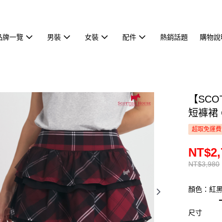
品牌一覽
男裝
女裝
配件
熱銷話題
購物說
【SCO
短褲裙 C
超取免運費
NT$2,
NT$3,980
顏色：紅
尺寸