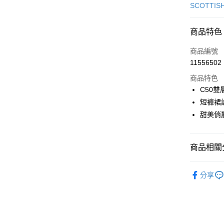
信用卡一
SCOTTIS
超商取貨
商品特色
LINE Pay
商品編號
Apple Pay
11556502
商品特色
街口支付
C50
悠遊付
短褲裙
甜美俏
AFTEE先
相關說明
【關於「A
ATM付款
商品相關分
AFTEE
便利好安
１．簡單
🎀 SCOTT
２．便利
分享
運送方式
▶女裝
３．安心
全家取貨
🎀 SCOTT
【「AFT
免運費
１．於結帳
🎀 SCOTT
付」結帳