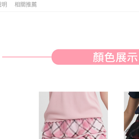
付款後全
２．訂單
說明
相關推薦
🌸2026 
３．收到繳
免運費
／ATM／
※ 請注意
萊爾富取
絡購買商品
先享後付
免運費
※ 交易是
是否繳費成
付款後萊
付客戶支
免運費
【注意事
7-11取貨
１．透過由
交易，需
免運費
求債權轉
２．關於
付款後7-1
https://aft
免運費
３．未成
「AFTE
宅配
任。
４．使用「
免運費
即時審查
結果請求
離島宅配
５．嚴禁
免運費
形，恩沛
動。