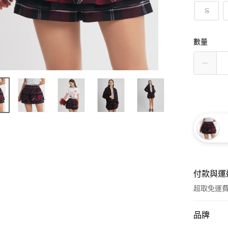
S
數量
付款與運
超取免運
付款方式
品牌