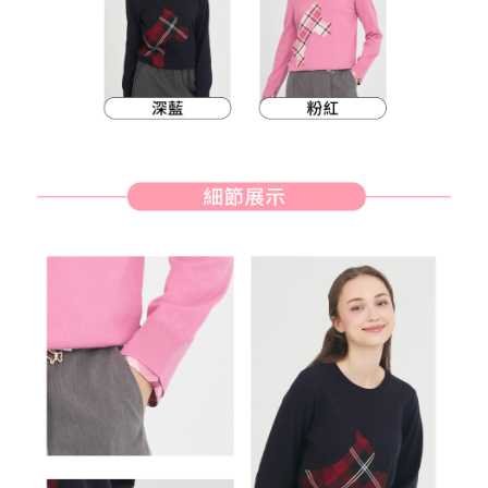
客戶支援中心」
https://netprotections.freshdesk.com/support/home
7-11取貨付款
【注意事項】
１．透過由恩沛科技股份有限公司提供之「AFTEE先享後付」服務完成之交
免運費
易，需依本服務之必要範圍內提供個人資料，並將交易相關給付款項請求債
權轉讓予恩沛科技股份有限公司。
付款後7-11取貨
２．關於個人資料處理事宜，請瀏覽以下網址：
免運費
https://aftee.tw/terms/#terms3
３．未成年的使用者請事先徵得法定代理人或監護人之同意方可使用
宅配
「AFTEE先享後付」，若未經同意申辦者引起之損失，本公司不負相關責
任。
免運費
４．使用「AFTEE先享後付」時，將依據個別帳號之用戶狀況，依本公司即
時審查核予不同之上限額度；若仍有額度不足之情形，本公司將視審查結果
離島宅配
請求用戶進行身份認證。
免運費
５．嚴禁一人註冊多個帳號或使用他人資訊註冊。若發現惡意使用之情形，
恩沛科技股份有限公司將有權停止該用戶之使用額度並採取法律行動。