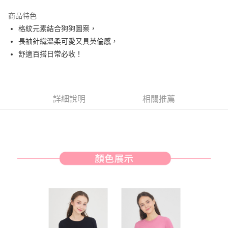
街口支付
商品特色
悠遊付
格紋元素結合狗狗圖案，
AFTEE先享後付
長袖針織溫柔可愛又具英倫感，
相關說明
舒適百搭日常必收！
【關於「AFTEE先享後付」】
ATM付款
AFTEE先享後付是「在收到商品之後才付款」的支付方式。 讓您購物簡單
便利好安心！
１．簡單：不需註冊會員、不需綁卡、不需儲值。
運送方式
詳細說明
相關推薦
２．便利：只要手機號碼，簡訊認證，即可結帳。
３．安心：先確認商品／服務後，再付款。
全家取貨付款
免運費
【「AFTEE先享後付」結帳流程】
１．於結帳方式選擇「AFTEE先享後付」後，將跳轉至「AFTEE先享後付」
付款後全家取貨
結帳頁面，進行簡訊認證並確認金額後，即可完成結帳。
２．訂單成立數日內，您將收到繳費通知簡訊。
免運費
３．收到繳費通知簡訊後14天內，點擊此簡訊中的連結，可透過四大超商／
ATM／網路銀行／等多元方式進行付款，方視為交易完成。
萊爾富取貨付款
※ 請注意：結帳手續完成當下不需立刻繳費，但若您需要取消訂單，請聯絡
免運費
購買商品的店家。未經商家同意取消之訂單仍視為有效，需透過AFTEE先享
後付繳納相關費用。
付款後萊爾富取貨
※ 交易是否成功請以「AFTEE先享後付 」之結帳頁面顯示為準，若有關於
是否繳費成功／繳費後需取消欲退款等相關疑問，請聯繫「AFTEE先享後付
免運費