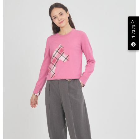
AI
找
尺
寸