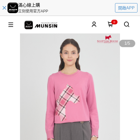
滿心線上購
開啟APP
立刻使用官方APP
0
1
/
5