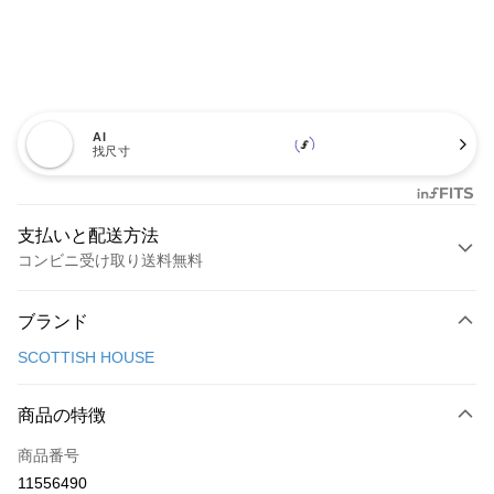
AI
找尺寸
支払いと配送方法
コンビニ受け取り送料無料
お支払い方法
ブランド
クレジットカード1回払い
SCOTTISH HOUSE
コンビニ店頭代金引換
LINE Pay
商品の特徴
Apple Pay
商品番号
11556490