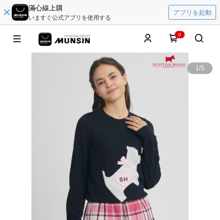
滿心線上購
アプリを起動
いますぐ公式アプリを使用する
0
1
/
5