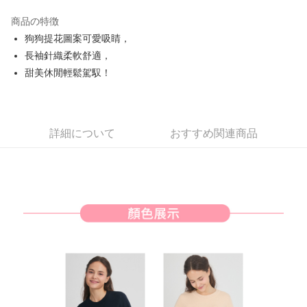
JKOPAY
商品の特徴
Easy Wallet
狗狗提花圖案可愛吸睛，
AFTEE代金後払い
長袖針織柔軟舒適，
説明
甜美休閒輕鬆駕馭！
一、 AFTEE代金後払いについて
ATM払い
1.お支払い方法でAFTEE代金後払いを選択すると、携帯電話認証ウィンド
ウが表示されます。
2.SMSで認証してお支払い手続を進めてください。
配送方法
詳細について
おすすめ関連商品
3.注文するときのお支払いは不要です。商品はご指定の住所に配送されま
す。
全家取貨付款
4.ご注文が完了すると、携帯に支払い通知のSMSが届きます。アプリ会員
送料無料
の場合は、AFTEE アプリプッシュ通知が届きます。
5.商品受け取り時のお支払いは不要です。商品を確かめてから、SMSまた
付款後全家取貨
はアプリの通知に従って、4大コンビニ、またはATM/オンラインバンキン
グでお支払いください。
送料無料
代金納付期限は最短で 14 日以内ですので、ご注意ください。AFTEE アプ
萊爾富取貨付款
リをダウンロードして AFTEE 会員になるとお支払い期限を最長 45 日以内
送料無料
まで延長できます。
付款後萊爾富取貨
お支払期限は、ショップが請求した期日と、AFTEEで延長できる日数をも
とに計算されます。AFTEEで注文すると、商品を受け取るまで支払い期限
送料無料
を延長できますが、商品を期限内に受け取れない場合があります（例：予