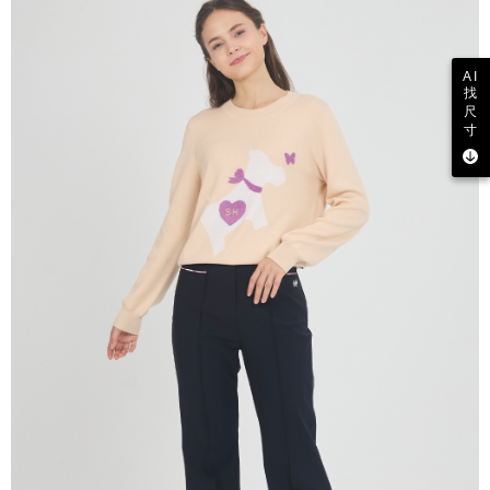
AI
找
尺
寸