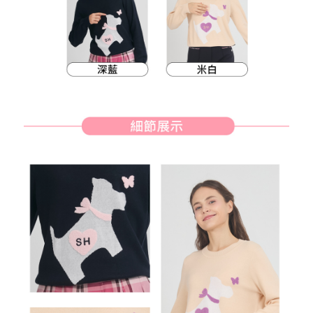
約商品や商品到着日が比較的遅い商品）。そのため、商品到着の有無に関
7-11取貨付款
わらず、AFTEEで指定された期限内にお支払いください。
送料無料
二、支払い限度額
付款後7-11取貨
1.初回 AFTEEを ご利用の際に、認証結果及び当社の審査の結果に基づ
き、限度額が設定されます。
送料無料
2.決済金額は最低NT$20です。
3.現在、台湾の会員のみご利用いただけます。
宅配
三、利用規約「AFTEE代金後払い」（以下当サービスという）はネットプ
送料無料
ロテクションズ（以下 AFTEE という）が提供し、AFTEEが代金を徴収し
ます。当サービスご利用の際に提供しなければならない個人情報（注文者
離島宅配
の氏名、電話番号、受取人の氏名、電話番号、受取人住所を含むがこれに
送料無料
限らない）は、AFTEEに渡され当サービスで必要な範囲内で利用されま
す。AFTEEの個人情報の収集、処理、利用について、詳細はAFTEE公式ホ
ームページの『個人情報の収集、処理及び利用に関する声明』をご参照く
ださい（
https://aftee.tw/privacypolicy/
）。
AFTEEの初回ご利用の際に、審査を通過すれば、最高額がNT$10,000にな
ります。支払い期限を過ぎた場合、その金額に基づいて年利20%の遅延滞
納金が加算されます。未成年の利用者は、事前に法定代理人または後見人
の同意を得ればAFTEEをご利用いただけます。
個人情報の処理、利用について疑問がある、または関連する法律の権利を