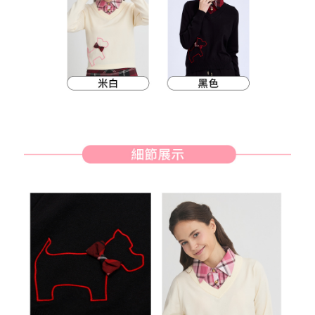
客戶支援中心」
https://netprotections.freshdesk.com/support/home
7-11取貨付款
【注意事項】
１．透過由恩沛科技股份有限公司提供之「AFTEE先享後付」服務完成之交
免運費
易，需依本服務之必要範圍內提供個人資料，並將交易相關給付款項請求債
權轉讓予恩沛科技股份有限公司。
付款後7-11取貨
２．關於個人資料處理事宜，請瀏覽以下網址：
免運費
https://aftee.tw/terms/#terms3
３．未成年的使用者請事先徵得法定代理人或監護人之同意方可使用
宅配
「AFTEE先享後付」，若未經同意申辦者引起之損失，本公司不負相關責
任。
免運費
４．使用「AFTEE先享後付」時，將依據個別帳號之用戶狀況，依本公司即
時審查核予不同之上限額度；若仍有額度不足之情形，本公司將視審查結果
離島宅配
請求用戶進行身份認證。
免運費
５．嚴禁一人註冊多個帳號或使用他人資訊註冊。若發現惡意使用之情形，
恩沛科技股份有限公司將有權停止該用戶之使用額度並採取法律行動。