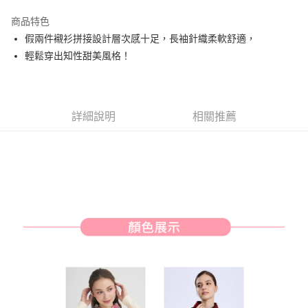
街口支付
商品特色
悠遊付
假兩件襯衫拼接設計層次感十足，長袖針織柔軟舒適，
AFTEE先享後付
輕鬆穿出知性甜美風格！
相關說明
【關於「AFTEE先享後付」】
ATM付款
AFTEE先享後付是「在收到商品之後才付款」的支付方式。 讓您購物簡單
便利好安心！
詳細說明
相關推薦
１．簡單：不需註冊會員、不需綁卡、不需儲值。
運送方式
２．便利：只要手機號碼，簡訊認證，即可結帳。
３．安心：先確認商品／服務後，再付款。
全家取貨付款
免運費
【「AFTEE先享後付」結帳流程】
１．於結帳方式選擇「AFTEE先享後付」後，將跳轉至「AFTEE先享後付」
付款後全家取貨
結帳頁面，進行簡訊認證並確認金額後，即可完成結帳。
２．訂單成立數日內，您將收到繳費通知簡訊。
免運費
３．收到繳費通知簡訊後14天內，點擊此簡訊中的連結，可透過四大超商／
ATM／網路銀行／等多元方式進行付款，方視為交易完成。
萊爾富取貨付款
※ 請注意：結帳手續完成當下不需立刻繳費，但若您需要取消訂單，請聯絡
免運費
購買商品的店家。未經商家同意取消之訂單仍視為有效，需透過AFTEE先享
後付繳納相關費用。
付款後萊爾富取貨
※ 交易是否成功請以「AFTEE先享後付 」之結帳頁面顯示為準，若有關於
是否繳費成功／繳費後需取消欲退款等相關疑問，請聯繫「AFTEE先享後付
免運費