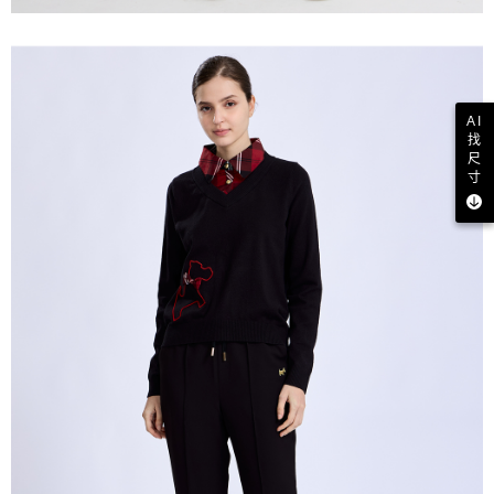
AI
找
尺
寸