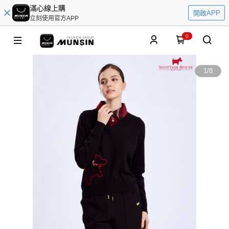
滿心線上購
開啟APP
立刻使用官方APP
0
1
/
8