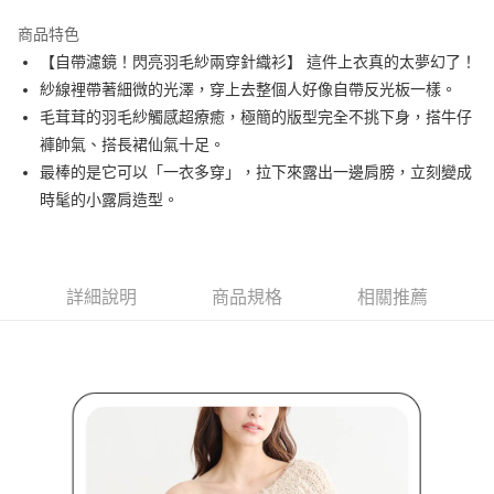
街口支付
商品特色
悠遊付
【自帶濾鏡！閃亮羽毛紗兩穿針織衫】 這件上衣真的太夢幻了！
AFTEE先享後付
紗線裡帶著細微的光澤，穿上去整個人好像自帶反光板一樣。
相關說明
毛茸茸的羽毛紗觸感超療癒，極簡的版型完全不挑下身，搭牛仔
【關於「AFTEE先享後付」】
褲帥氣、搭長裙仙氣十足。
ATM付款
AFTEE先享後付是「在收到商品之後才付款」的支付方式。 讓您購物簡單
最棒的是它可以「一衣多穿」，拉下來露出一邊肩膀，立刻變成
便利好安心！
１．簡單：不需註冊會員、不需綁卡、不需儲值。
時髦的小露肩造型。
運送方式
２．便利：只要手機號碼，簡訊認證，即可結帳。
３．安心：先確認商品／服務後，再付款。
全家取貨付款
免運費
【「AFTEE先享後付」結帳流程】
１．於結帳方式選擇「AFTEE先享後付」後，將跳轉至「AFTEE先享後付」
詳細說明
商品規格
相關推薦
付款後全家取貨
結帳頁面，進行簡訊認證並確認金額後，即可完成結帳。
２．訂單成立數日內，您將收到繳費通知簡訊。
免運費
３．收到繳費通知簡訊後14天內，點擊此簡訊中的連結，可透過四大超商／
ATM／網路銀行／等多元方式進行付款，方視為交易完成。
萊爾富取貨付款
※ 請注意：結帳手續完成當下不需立刻繳費，但若您需要取消訂單，請聯絡
免運費
購買商品的店家。未經商家同意取消之訂單仍視為有效，需透過AFTEE先享
後付繳納相關費用。
付款後萊爾富取貨
※ 交易是否成功請以「AFTEE先享後付 」之結帳頁面顯示為準，若有關於
是否繳費成功／繳費後需取消欲退款等相關疑問，請聯繫「AFTEE先享後付
免運費