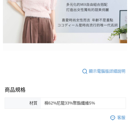
顯示電腦版詳細說明
商品規格
材質
棉62%尼龍33%聚酯纖維5%
客服