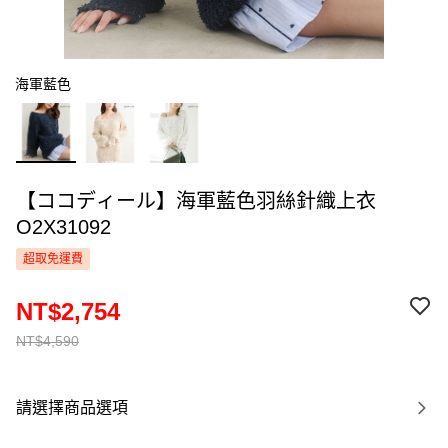
海軍藍色
【ココディール】海軍藍色羽絲針織上衣
O2X31092
超取免運費
NT$2,754
NT$4,590
請選擇商品選項