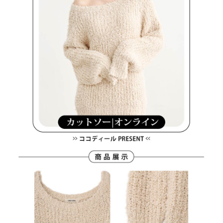
客戶支援中心」
https://netprotections.freshdesk.com/support/home
7-11取貨付款
【注意事項】
１．透過由恩沛科技股份有限公司提供之「AFTEE先享後付」服務完成之交
免運費
易，需依本服務之必要範圍內提供個人資料，並將交易相關給付款項請求債
權轉讓予恩沛科技股份有限公司。
付款後7-11取貨
２．關於個人資料處理事宜，請瀏覽以下網址：
免運費
https://aftee.tw/terms/#terms3
３．未成年的使用者請事先徵得法定代理人或監護人之同意方可使用
宅配
「AFTEE先享後付」，若未經同意申辦者引起之損失，本公司不負相關責
任。
免運費
４．使用「AFTEE先享後付」時，將依據個別帳號之用戶狀況，依本公司即
時審查核予不同之上限額度；若仍有額度不足之情形，本公司將視審查結果
離島宅配
請求用戶進行身份認證。
免運費
５．嚴禁一人註冊多個帳號或使用他人資訊註冊。若發現惡意使用之情形，
恩沛科技股份有限公司將有權停止該用戶之使用額度並採取法律行動。