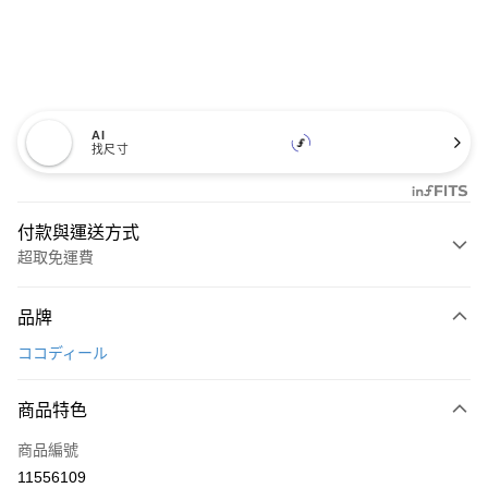
AI
找尺寸
付款與運送方式
超取免運費
付款方式
品牌
信用卡一次付款
ココディール
超商取貨付款
商品特色
LINE Pay
商品編號
Apple Pay
11556109