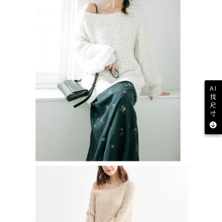
AI
找
尺
寸