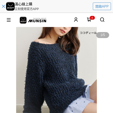
滿心線上購
開啟APP
立刻使用官方APP
0
1
/
5